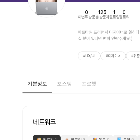
0
125
1
0
이번주 방문
총 방문자
팔로잉
팔로워
파트타임 프리랜서 디자이너로 일하다 U
실 분이 있다면 편히 연락주세요!:)
#UX/UI
#디자이너
#취준
기본정보
포스팅
프로챗
네트워크
팔로워
1
팔로잉
0
동료
0
모임
0