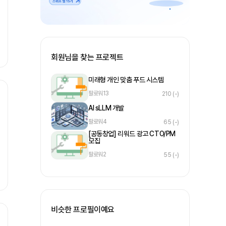
회원님을 찾는 프로젝트
미래형 개인 맞춤 푸드 시스템
팔로워
13
210
(-)
AI sLLM 개발
팔로워
4
65
(-)
[공동창업] 리워드 광고 CTO/PM
모집
팔로워
2
55
(-)
비슷한 프로필이예요