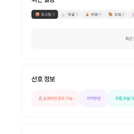
포스팅
0
댓글
0
반응
0
모임
0
최근 
선호 정보
온,오프라인 모두 가능
지역무관
주중,주말 