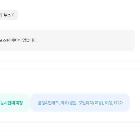
부스
0
포스팅 이력이 없습니다
가능
시간대 미정
금융&핀테크,
의료/병원,
모빌리티(교통),
여행,
O2O