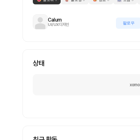
Calum
팔로우
UI/UX디자인
상태
xom
최근 활동