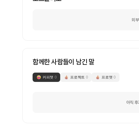
외부
함께한 사람들이 남긴 말
커피챗
0
프로젝트
0
프로챗
0
아직 후