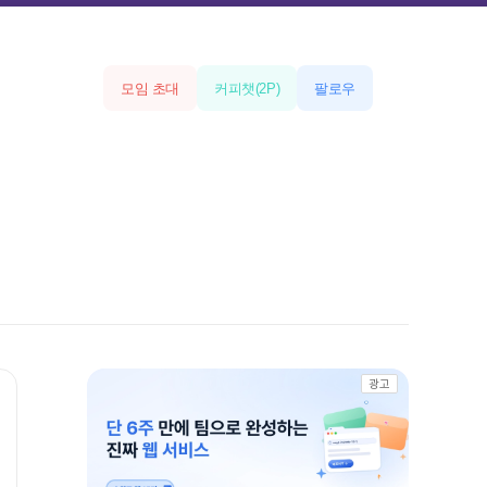
모임 초대
커피챗
(
2
P)
팔로우
광고