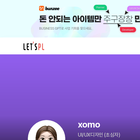
xomo
님
의
프
로
필
xomo
UI/UX디자인
(
초심자
)