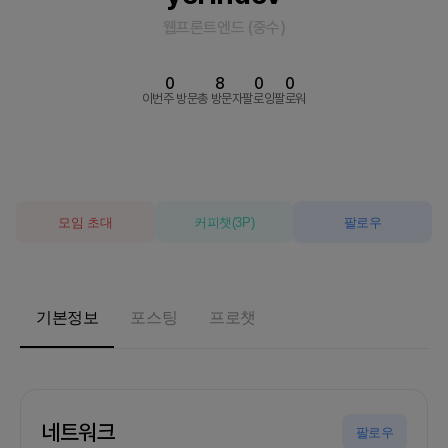
웹프론트엔드
(
중수
)
0
8
0
0
이번주 방문
총 방문자
팔로잉
팔로워
모임 초대
커피챗
(
3
P)
팔로우
기본정보
포스팅
프로챗
네트워크
팔로우