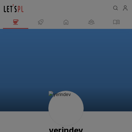
yerindev
님
의
프
로
필
yerindev