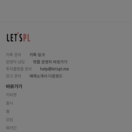
카톡 문의
카톡 링크
운영자 상담
렛플 운영자 바로가기
투자플랫폼 문의
help@letspl.me
광고 문의
매체소개서 다운로드
바로가기
커피챗
출시
홈
모임
매거진