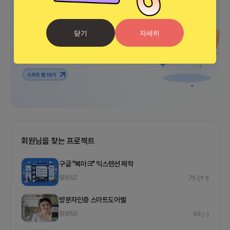
광고
닫기
자세히
회원님을 찾는 프로젝트
구글 "북마크" 익스텐션 제작
팔로워
2
75
(↑1)
방문자인증 스마트도어벨
팔로워
0
66
(-)