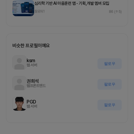
심리학 기반 AI 마음훈련 앱 - 기획,개발 멤버 모집
팔로워
1
86
(↑5)
비슷한 프로필이예요
ksm
팔로우
웹 서버
권희석
팔로우
웹프론트엔드
PGD
팔로우
웹 서버