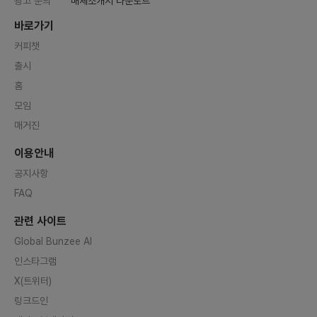
광고 문의
매체소개서 다운로드
바로가기
커피챗
출시
홈
모임
매거진
이용안내
공지사항
FAQ
관련 사이트
Global Bunzee AI
인스타그램
X(트위터)
링크드인