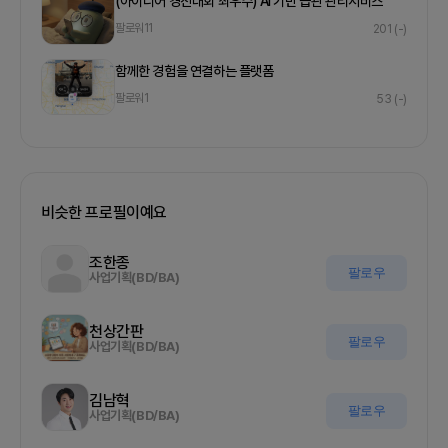
(아이디어 경진대회 최우수) AI 기반 습관 관리서비스
팔로워
11
201
(-)
함께한 경험을 연결하는 플랫폼
팔로워
1
53
(-)
비슷한 프로필이예요
조한종
팔로우
사업기획(BD/BA)
천상간판
팔로우
사업기획(BD/BA)
김남혁
팔로우
사업기획(BD/BA)