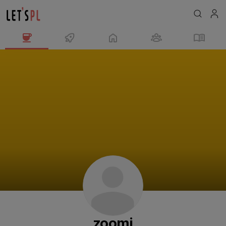
zoomi
님
의
프
로
필
zoomi