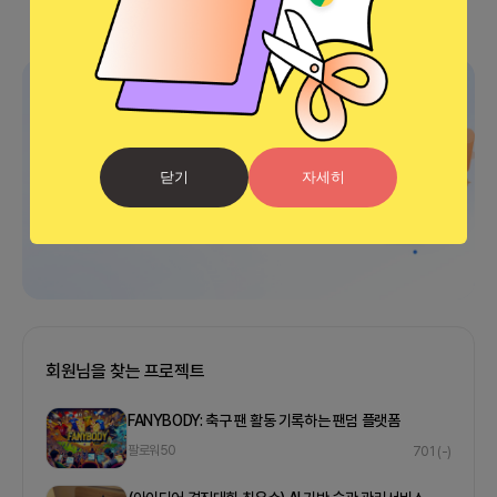
광고
닫기
자세히
회원님을 찾는 프로젝트
FANYBODY: 축구 팬 활동 기록하는 팬덤 플랫폼
팔로워
50
701
(-)