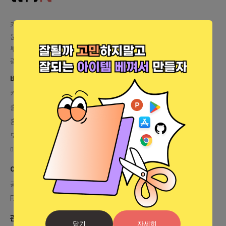
카톡 문의
카톡 링크
운영자 상담
렛플 운영자 바로가기
투자플랫폼 문의
help@letspl.me
광고 문의
매체소개서 다운로드
바로가기
커피챗
출시
홈
모임
매거진
이용안내
공지사항
FAQ
관련 사이트
닫기
자세히