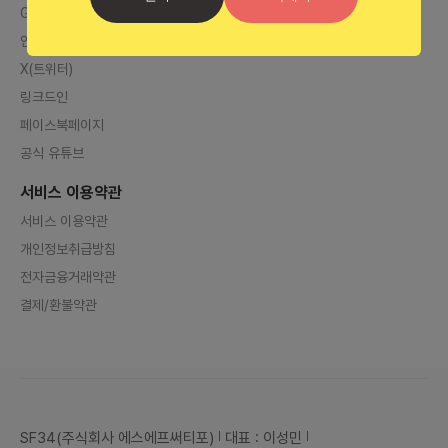
Global Bunzee AI
인스타그램
X(트위터)
링크드인
페이스북페이지
공식 유튜브
서비스 이용약관
서비스 이용약관
개인정보취급방침
전자금융거래약관
결제/환불약관
SF34(주식회사 에스에프써티포)
대표 : 이성민