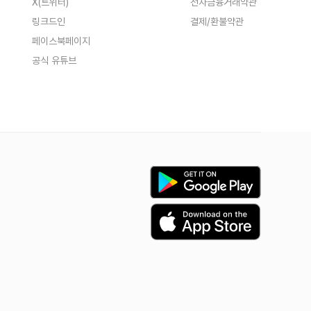
X(트위터)
전자금융거래약관
랫폼(앱/웹) 개발4~5개월 단위로
연간 2개 이상 앱/웹 개발 목표모집
링크드인
결제/환불약관
요강마케터 2명 : 모집중 (경력 무
관)커뮤니티 사이트 서비스 홍보 기
페이스북페이지
획초기 유저 확보 및 사용자 유입 채
널 운영 (SNS, 커뮤니티, 블로그 등)
공식 유튜브
프로젝트 참고사항매번 개발할 아이
템의 결정은 전체 팀원 회의로 결정
합니다.외주는 의뢰가 들어오면 제
판단하에 가능한 멤버들과 진행합니
다.스터디가 아니며 웹 &amp; 앱
출시 및 외주를 통한 수익창출 및 불
로소득이 목표입니다.단기가 아닌 장
기적으로 꾸준히 하실분들을 모집합
니다.모임 진행 : 격주로 1회 온라인
/ 1회 오프모임 진행개발완료 후 운
영 중 팀원별 개인 이슈로 인한 공석
발생으로 인원 추가 모집글입니다.감
사합니다.