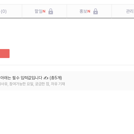
문
(
0
)
할일
홍보
관리
N
N
료
, 아래는 필수 입력값입니다
✍️ (
총
5
개
)
사유, 참여가능한 요일, 궁금한 점, 자유 기재