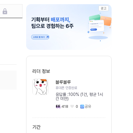
광고
리더 정보
블루블루
휴대폰 인증완료
응답률 :
100% (1건, 평균 1시
간 미만)
418
0
공유
기간