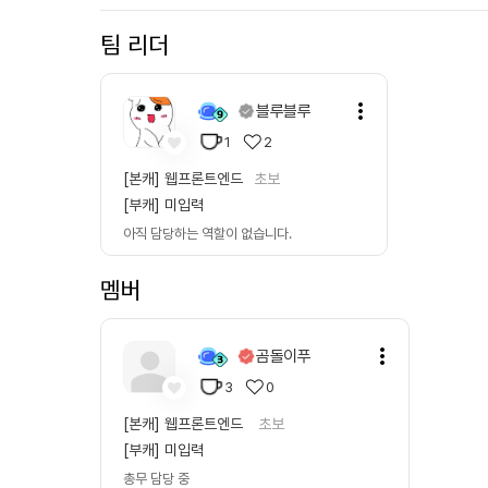
팀 리더
블루블루
1
2
[본캐]
웹프론트엔드
초보
[부캐]
미입력
아직 담당하는 역할이 없습니다.
멤버
곰돌이푸
3
0
[본캐]
웹프론트엔드
초보
[부캐]
미입력
총무
담당 중