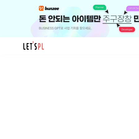
모
임
리
액
트
공
부