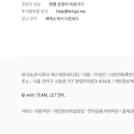
제공하는 것입니다.단기적으로는 기
운영자 상담
렛플 운영자 바로가기
존의 북마크 시스템을 시각적이고 직
투자플랫폼 문의
help@letspl.me
관적인 방법으로 개선하여 사용자가
원하는 정보를 쉽게 찾고 점검할 수
광고 문의
매체소개서 다운로드
있도록 하는 것을 목표로 합니다.장
기적으로는 AI를 활용해 사용자의
관심사에 맞는 추천 기능을 추가하여
북마크의 가치를 최대한 활용할 수
있도록 하고 싶습니다.마케팅 측면에
서는 초기 사용자들을 대상으로 피드
백을 받아 지속적으로 기능을 개선하
고, UI/UX 관련 커뮤니티와 협력하
여 서비스를 확장할 계획입니다.3)
마일스톤- 1개월: 시장 조사 및 사용
자 페르소나 개발- 2개월: 초기 프로
토타입 제작 및 사용자 테스트- 3개
SF34(주식회사 에스에프써티포)
대표 : 이성민
사업자등록번호 :
월: MVP 기능 완성 및 피드백 반영-
4개월: UI/UX 개선 및 추가 기능 개
주소 : 서울 관악구 신림로 117 창업히어로3 404호
개인정보책임
발- 5개월: 베타 버전 출시 및 마케
팅 캠페인 시작- 6개월: 정식 서비스
출시 및 유지보수 계획 수립MVP 기
© with TEAM, LET'SPL
능:- 드래그 앤 드롭 방식의 북마크
생성 및 관리- 태그 및 카테고리 기
반 분류 시스템- 시각적 북마크 미리
보기 표시- 북마크 검색 및 필터 기
서비스 이용약관
개인정보취급방침
전자금융거래약관
결제/
능- 북마크 사용 통계 제공4) 타겟
사용자층주 타겟은 20대에서 40대
사이의 직장인 및 프리랜서입니다.특
히, UI/UX 기획 및 디자인 분야에서
일하는 사람들로, 효율적인 정보 관