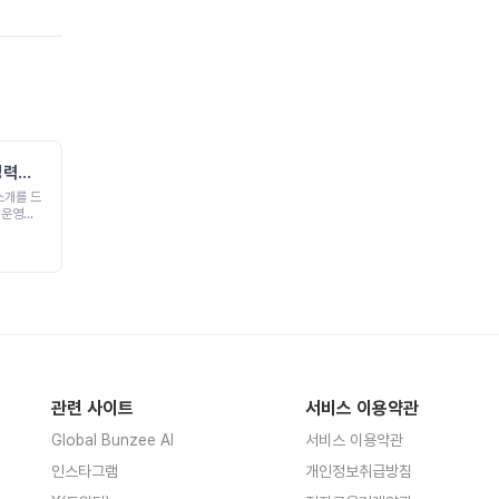
[웹/앱 개발] 수익성 프로젝
(경력자
트팀 모집
[AdSense 수익]안녕하세요.회사
를 다니며 미래를 위해 꾸준히 노력
하고 있는 한 개발자입니다.현재 인
다. 프
싸이더 프로젝트에 팀장(리더)를 맡
업/이직
고 있습니다.마켓에 정식으로 앱을
출시하고 있으며, 현재는 인싸이더
껴서 인데
(웹 커뮤니티) 출시 후 운영 및 마케
팅 진행중입니다.장기적인 프로젝트
오 제작에
를 위해 팀원을 추가 모집하고 있습
니다.[출시목록]출시 웹 링크http
s://inssider.kr/ (인싸이더)출시 앱
다. 저
링크https://play.google.com/
한 고민을
store/apps/details?id=com.lif
어 이 스
관련 사이트
서비스 이용약관
e.muna&amp;pcampaignid=
web_share (무나:아낌없이주는나
Global Bunzee AI
서비스 이용약관
무)https://m.onestore.co.kr/k
있는 인사
o-kr/apps/appsDetail.omp?pr
서로
인스타그램
개인정보취급방침
odId=0000778907 (뱃지챌린
 있는 시
지)[프로젝트 모집 내용]목적멀티플
연락 주세