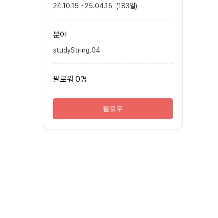
24.10.15
~
25.04.15
(
183
일
)
분야
studyString.04
팔로워
0
명
팔로우