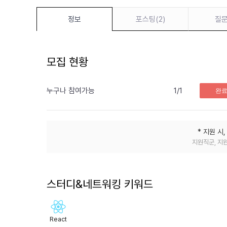
포스팅
(
2
)
질
정보
모집 현황
누구나 참여가능
1
/
1
완
* 지원 시
지원직군, 지원
스터디&네트워킹 키워드
React