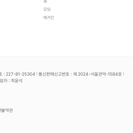
홈
주는 앱이 아니라, **하루의 끝을 함
요! 🙌
께 정리해주는 동반자** 같은 서비
모임
스가 목표입니다.[모집분야]서비스
기획자 (1명)[우리가 함께하고 싶은
매거진
분]기획자- 완성된 와이어프레임을
바탕으로 상세 기능 명세와 서비스
정책을 정밀하게 설계하실 분.- 사용
자 경험(UX) 중심의 상세 기획 및 화
면 설계가 가능하신 분.- 개발 및 디
자인 파트와 긴밀하게 소통하며, 기
획이 실제 구현되는 과정에서 발생하
는 변수를 유연하게 조율해 주실 분.
- 초기 아이디어가 구체적인 서비스
로 탄생하는 '빌드업' 단계의 성취감
을 느끼고 싶으신 분.[기술스택]백엔
드(BE):Java Spring Boot, Jenk
 227-81-25304
통신판매신고번호 : 제 2024-서울관악-1584호
ins 등프론트엔드 (App):Native(K
otlin / Swift)기획:Figma or PD
자 : 최윤석
F, Confluence디자인:Figma협
업/커뮤니케이션:Discord, Kakao
Talk, Jira, Confluence, Git[팀
원구성]기획자(1명)BE(2명, 각각 3
년차)App(1명, Android 5년차)디
자이너(1명, 1년차)[진행단계및 진행
방식]- 진행 상태:와이어프레임을 바
환불약관
탕으로 이제 막 상세 기획과 디자인
이 시작되는 시점입니다.- 목표:* 스
토어 배포 및 운영* ~ 2026.08.3
0 까지 개발 및 테스트 완료- 회의
방식:* 온라인(Discord):주 1회진