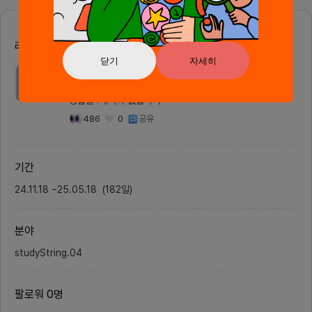
거나 전자 악보, 전자 페달을 사용하
자가 원
는 등 많은 방법을 사용했지만 근본
하고 시
적인 문제 해결은 실패했었습니다.그
이 있습
렇기에 저희는 “그럼 악보가 사용자
로 다루
의 연주를 듣고 자동으로 넘어가면
북마크 
리더 정보
어떨까?” 라는 아이디어로 저희 프로
직관적
닫기
자세히
젝트를 시작했습니다.저희는 멀티모
경험을 
DAMMMMMMMM
달ai를 통한 이미지 인식 및 음 분석
고자 하
을 통해 악보를 이미지로 업로드를
컨셉은
휴대폰 인증완료
하면 해당악보를 저희 서비스가 인식
를 통해
응답률 :
내역이 없습니다
을 하여 악보를 데이터화 합니다. 그
제공하
리고 입력된 악기 연주 소리와 악보
존의 북
486
0
공유
데이터를 매칭 시켜서 유기적인 악보
관적인
추적 기술을 개발하였습니다.Flat은
원하는 
함께한지 5개월 정도 된 초기 팀으
있도록 
로써 자체 개발을 통해 저희 서비스
기적으로
기간
의 핵심 기술들을 자체 개발하였습니
관심사에
다.또한 지금 개발하고 있는 서비스
북마크의
24.11.18
~
25.05.18
에 대해 정부지원사업에 신청했고 예
(
182
일
)
있도록 
비창업패키지 2차까지 통과 하여 저
서는 초
희 사업에 필요한 자금 확보를 했습
백을 받
니다.현재 작업진행은 외주업체와 함
고, U
분야
께 핵심 기술 개발 및 디벨롭 중에 있
여 서비
습니다.회의 진행/모임 방식저희는
마일스톤
온/오프라인으로 프로젝트를 진행하
자 페르
studyString.04
고 있고 정기적인 회의는 매주 화요
토타입 
일 21시에 있습니다.오프라인의 경
월: M
우 사무실(광운대역) 혹은 안양, 서
4개월: 
팔로워
0
명
울 근처 카페에서 진행하며 온라인
발- 5
회의는 디스코드로 진행하고 있습니
팅 캠페