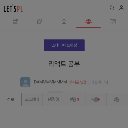
모
임
리
스터디/네트워킹
액
트
리액트 공부
공
부
DAMMMMMMMM
(휴대폰 인증)
오래전
로그인
모집 완료
준비 중
포스팅
(
1
)
질문
(
0
)
할일
홍보
관리
정보
N
N