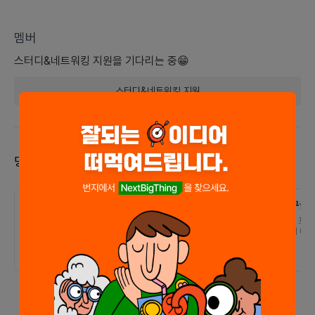
멤버
스터디&네트워킹
지원을 기다리는 중😁
스터디&네트워킹
지원
당신을 찾고 있는 다른 모임도 둘러보세요!
멀티모달 ai를 활용한 악보
구글 
어플
작
프로젝트의 동기 및 진행 상황연주회
1. 프
를 보러 가보면 피아노 연주자 옆에
의 디지
정장을 입은 한 사람이 서있습니다.
보를 쉽
바로 페이지 터너인데요, 페이지 터
중요합니
너는 두손으로 연주를 진행하기에 악
용한 자
보를 넘기는 것으로 인한 실수를 방
장하고,
지하기 위해 도와주는 사람입니다.
북마크
이처럼 악보를 넘기는것에 불편함을
기존의 
느낀 사람들은 페이지터너를 이용하
저장하는