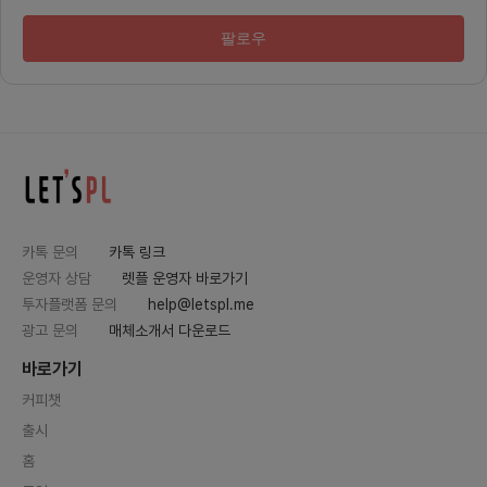
다.Flat의 구성원저희 팀은 현재 운
출시 및
영1, pm1, AI 개발자1, 디자이너1
능:- 
(사이드) 로 이루어져 있습니다.구성
생성 및
팔로우
원 소개CEO(운영) : 프로덕션 재직
반 분류
(음악 작곡 관리) / 한양대학교 스타
보기 표
트업 아카데미 20기 수료 / 한양대
능- 북
학교 혁시 창업스쿨 2단계 수료 및
사용자층
지원사업 수행 / 빅데이터를 활용한
사이의 
개인 맞춤형 섬유 향수 서비스 기획*
히, U
운영COO(pm) : 예술의 전당 콘서
일하는 
트 홀 매니저 / 음악 페스티벌 운영 /
리와 시
스타트업 스테이션 7기 CTO(ai 개
자입니다
발자) : 소프트웨어 개발 8년차 / 피
인에 민
아노 과외 재능 기부 5년 / 편곡 AI
높여줄 
개발앱 개발자 작업 개요현재 개발
집니다.
진행 상황은 mvp 기술인 음악 분석,
주 1회
카톡 문의
카톡 링크
음 추적 알고리즘을 앱에 포팅 해줄
온라인 
운영자 상담
렛플 운영자 바로가기
협력 업체를 구했으며 저희가 필요로
동안 프
하는 부분은 다음과 같습니다.- 화면
는 2시
투자플랫폼 문의
help@letspl.me
설계서에 구현된 아카이브를 앱으로
라인 회
설계 (백단에서의 개발은 완료)- 악
유 오피
광고 문의
매체소개서 다운로드
보 화면 상에서의 필기 레이어 구현
의는 구
(외주에서 진행하는 데에 있어서 파
상회의와
바로가기
일 검토 요함)- 외주사에서 진행하는
원 간의
개발 검토 및 보수요구 조건 : Flutt
3. 저
커피챗
er 개발자이번 작업으로 저희와의
험UI/
작업에 맘에 드신다면 꾸준하게 함께
년 이상
출시
할 수 있는 동료로서 나아갈 수 있는
여러 팀
관계로 희망하고 있습니다.관련하여
험 개선
홈
궁금하신 내용은 언제나 아래 오픈채
당해 왔