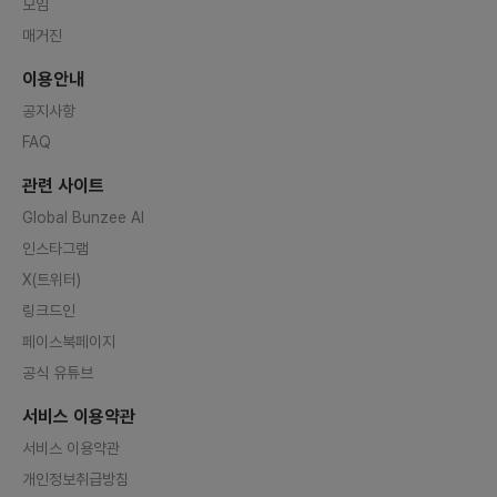
모임
팅으로 부담갖지 마시고 편히 연락주
트의 사
셔도 됩니다.오픈채팅:https://ope
다양한
매거진
n.kakao.com/o/sjtcWZZf
어왔습니
역할UI
프로젝
이용안내
설계하고
으로 
공지사항
스를 구
한, 사
FAQ
지속적으
점을 둡
관련 사이트
Global Bunzee AI
인스타그램
X(트위터)
링크드인
페이스북페이지
공식 유튜브
서비스 이용약관
서비스 이용약관
개인정보취급방침