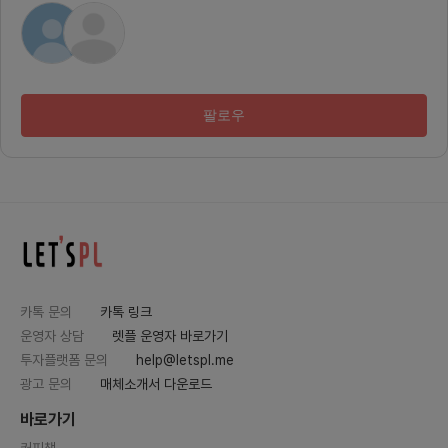
간 희생하여 프로젝트에 몰입하실 수
m 게임
있는 분- 각 분야에 대한 기초 지식
설계 및
이 있으신 분[우대사항]- 지원 분야
기타• 
관련 기본 역량이 있는 취준생, 직장
게임 유
인- 실력이 부족하더라도 프로젝트
기대합니다
에 몰입하실 수 있는 분[비용]- 월 활
기반 게
동비: 1만원 (모임 통장으로 운영, 완
간단한 
팔로우
주 시 재분배)- 활동비 초과하여 발
분이라면
생한 인프라 비용은(클라우드, 도메
인 등)은 기본적으로 제가 부담합니
다.[절차]지원 - 합류 인터뷰 - 합류
[사용기술]- Spring Boot, Sprin
g Batch, Mysql, MongoDB, R
edis- NextJS, SWR, Zotai, Zu
stand, Storybook- Figma, Fra
mer, Amplitude, GA4[얻어 가
실 수 있는 것]- 서비스 출시 경험 및
포트폴리오- 현업에서 쓰이는 다양
한 도구 경험 (Figma, Framer, S
pring, NextJS)[참고]1. 최소 3개
카톡 문의
카톡 링크
월 동안 몰입하실 수 있는 분들만 지
원 부탁드립니다. 직장인이나 학생이
운영자 상담
렛플 운영자 바로가기
시면 여가 시간을 많이 포기해야할지
모릅니다.대신 저는 완주를 목표로
투자플랫폼 문의
help@letspl.me
의미 있는 경험 얻어 가실 수 있도록
광고 문의
매체소개서 다운로드
최선을 다하겠습니다.2. 팀원 간 간
단한 신상 정보 공유합니다. 양해가
능하신 분들만 참여 부탁드립니다.
바로가기
(이름, 나이, 소속, 휴대폰 번호, 거주
지역(e.g. 서울 금천구))이번 프로젝
커피챗