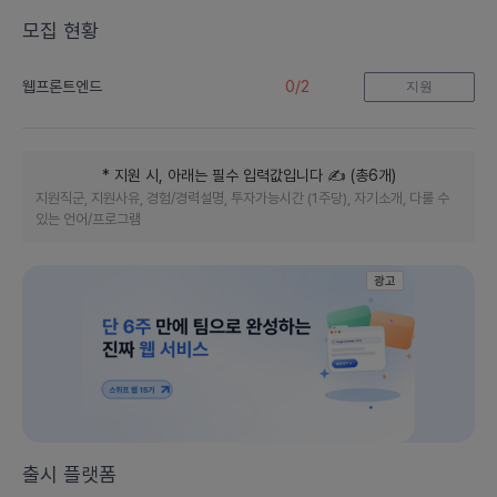
니
모집 현황
티
0
/
2
웹프론트엔드
지원
* 지원 시, 아래는 필수 입력값입니다
✍️ (
총
6
개
)
지원직군, 지원사유, 경험/경력설명, 투자가능시간 (1주당), 자기소개, 다룰 수
있는 언어/프로그램
광고
출시 플랫폼