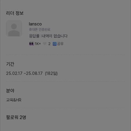
지만 과금이 필요하고 매칭 확률도
는 코딩
떨어집니다.누구나 쉽게 인연을 만들
등의 다
수 있는 서비스를 만들고자합니다.2.
를 얻고
리더 정보
채용 시장이 좁아지고 난이도가 올라
물, 캐
가고 있는 시기에, 취업 혹은 이직을
는 구조
lansco
목표로 의미 있는 포트폴리오 만들기
보상 차
2025년 1월까지 간단 만남 서비스
설계 중
휴대폰 인증완료
를 개발하여 Android, iOS 앱을 출
타겟으로
응답률 :
내역이 없습니다
시할 계획입니다.서비스 활성도보다
을 들이
기술 경험과 숙련도 향상에 초점을
해 동기
1K+
2
공유
맞춘 활동이니 참고 부탁드립니다.
향 유저
[만들고자 하는 프로덕트]- 틴더와
드 프로
같이 슬라이드 형식으로 유저와 매칭
원2. 회
할 수 있는 기능- 익명으로 소통할
회 간단
기간
수 있는 커뮤니티 기능- 테니스, 러
이내)- 
닝 등 특정 목적을 가진 사람들을 그
otio
25.02.17
~
25.08.17
룹으로 매칭해주는 기능[타겟팅 유
(
182
일
)
실시간 
저]- 새로운 인연을 원하는 20, 30
면 공유
대 남,녀를 타겟으로합니다.[활동]-
의 경험
장소: 온라인 (2~4개월 주기로 서울
담당한 
분야
에서 오프라인 모임)- 횟수: 예상 주
프로젝
1~3회 (일요일 21시 전체회의 필참,
현재 현
고지 없이 불참 시 불참비 및 패널티
디드 시
교육&HR
있음)- 활동률 저조하다고 판단되는
며, 마
경우 탈퇴 처리[모집 분야]- FE(Ne
UI 기
xt, React) 1명- BE(Spring Boo
다수 있
팔로워
2
명
t) 1명- 디자인(UI/UX, 그래픽, Fig
획, UI
ma, Framer) 1명- 마케팅, 기획
신 있습
(가설 검증, A/B 테스트, SNS 등) 1
전체 기
명[지원자격]- 3개월 정도 여가 시
개발 담