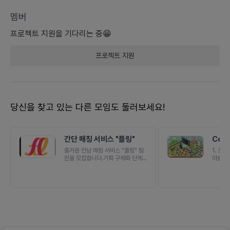
멤버
프로젝트
지원을 기다리는 중😁
프로젝트
지원
당신을 찾고 있는 다른 모임도 둘러보세요!
간단 매칭 서비스 "플링"
Cod
우는 
즐거운 만남 매칭 서비스 "플링" 팀
1. 프
원을 모집합니다.기획 구체화 단계이
마을이 
며 프로젝트 초기 세팅 중입니다. 적
싶었습니
극적으로 의견주셔도 좋습니다.팀장
서도 나
인 저는 7년차 소프트웨어 엔지니어
성취감을
이며, 2번의 사이드 완주 경험이 있
지루하지
습니다.기존 팀원은 총 4명인데, 3~
싶었어요
4명을 추가 모집하고 있습니다.[목
VS C
표, 목적]1.과금 없이 누군가와 쉽게
활동 데
만날 수 있는 매칭 서비스를 만들기
서 플레
틴더, 글램 등 여러 매칭 서비스가 있
쿤 게임