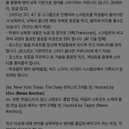
플랫폼, 그리고 링글(Ringle), 커넥츠 스피킹과 같은 실시간 학습과
를 활용해 영어 낭독 기반으로 영어를 스터디하는 커뮤니티 입니다. (트레바
리, 링글 참고)
피드백이 가능하도록 한 새롭고 혁신적인 플랫폼이 있을 수 있습니
- 스터디는 3:1, 4:1 등 소그룹으로 진행되며 스크립트를 학생들이 돌아가면
다.
서 낭독하고, 낭독이 끝나면 해당 주제로 토론을 하고, 말미에 퀴즈를 풀수도
있습니다. (퀴즈는 AI가 제공)
3) **시장에서 경쟁력을 가지기 위한 차별화 기능이나 전략**
- 학생이 낭독한 내용은 녹음 및 문자로 기록(Transcript), 스크립트와 비교
하여 교정이 필요한 발음을 리포트로 정리 합니다. (AI 기술 접목)
- AI 기반의 실시간 발음 분석 및 피드백 기능을 강화하여 사용자가
- 호스트는 발음 리포트를 참고해 학생들에게 피드백 주고 커뮤니티를 관리
즉각적인 발음 교정을 받을 수 있도록 함.
합니다. (호스트는 기본적으로 스터디 끝나면 커뮤니티에 후기 작성)
- 학습자간의 인터랙션을 높여주기 위한 커뮤니티 기반의 학습 진
- 호스트는 토론을 주관하고 AI 기술을 활용한 퀴즈, 게임등을 활용해 스터
행, 사용자의 피드백과 후기로 학습법 지속 개선.
디를 흥미롭게 합니다.
- 사용자의 니즈에 따라 커스터마이즈 가능한 학습 모듈 제공, 예를
- 학생들의 영어 실력(발음, 퀴즈 스코어, 쓰기)이 시스템상에서 기록되고 및
들어 특정 주제나 난이도 선택 가능.
트래킹 됩니다.
4) **출시 플랫폼(모바일 웹/ 모바일 앱/PC 웹) 등의 우선순위와
[ex. New York Times The Daily 팟캐스트 3개월 반, Hosted by
이유**
Mike (
News Anchor
)
ex. 유명 연설(스티브 잡스 스탠포드 졸업 연설, 테일러 스위프트 뉴욕대 졸
- 우선 모바일 앱 개발에 집중하는 것이 적합합니다. 이는 사용자의
업 연설 등)로 배우는 영어 2개월 반, Hosted by Taylor (News
접근성을 높이고, 이동 중 학습 및 유연성을 제공합니다. 특히 스마
Anchor)]
트폰을 통한 학습 수요가 증가하고 있기 때문입니다.
- PC 웹은 더 나은 학습 환경을 제공할 수 있으며, 태블릿용 웹 또
최근 이슈에 대해 영어를 낭독하면서 영어를 즐겁게 배우고자 하는 학생, 직
는 앱을 통해 타겟 유저층을 넓히는 전략이 필요합니다.