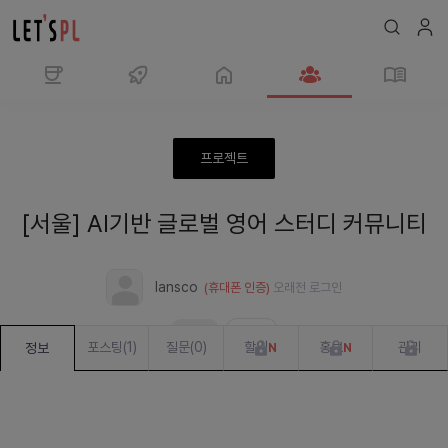
모
임
AI
프로젝트
기
반
[서울] AI기반 글로벌 영어 스터디 커뮤니티
글
로
벌
lansco
(휴대폰 인증)
오래전
로그인
영
어
모집중
진행 중
스
포스팅
(
1
)
질문
(
0
)
할일
홍보
관리
정보
N
N
터
디
커
뮤