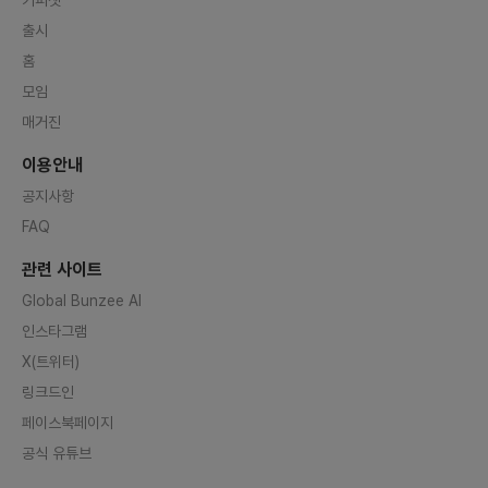
트도 좋은 분들 만나서 재미있게 할
출시
수 있었으면 좋겠습니다. 감사합니
다:)
홈
모임
매거진
이용안내
공지사항
FAQ
관련 사이트
Global Bunzee AI
인스타그램
X(트위터)
링크드인
페이스북페이지
공식 유튜브