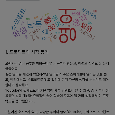
수행을 목표로 하는 전문 직장인들, 또는 해외 여행 계획이 있는 성
영어
스크립트
프로젝트
인들이 관심을 갖게 될 것입니다. 이 시기에는 커뮤니티의 추천 시
역할
연설
기획
생각
퀴즈
스템이나 피드백 루프를 통해 지속적인 학습 동기를 부여받을 수 있
활용
참고
공부
개발
접목
는 기능이 필요합니다.
낭독
주제
발음
졸업
반
학생
진행
관리
커뮤니티
학습
- **장기:** 보다 심화된 영어 학습 및 문화적 이해를 목표로 하는
기술
토론
프로덕트
실력
기록
장기 학습자와 전문직 종사자(예: 유학 준비생, 외교관 등)들이 주요
리포트
타겟이 됩니다. 이들은 깊이 있는 콘텐츠와 전문적 스피킹 존잘을
요구할 것입니다.
1. 프로젝트의 시작 동기
2) **현재 시장성과 향후 3년간 시장 추세와 그 이유, 그리고 예상
오랜기간 영어 공부를 해왔는데 영어 공부가 힘들고, 어렵고 실력도 잘 늘지
경쟁업체와 서비스에 대한 구체적인 설명**
않았어요.
실전 영어를 재밌게 학습하려면 영미권의 주요 스피커들이 말하는 것을 듣
- 현재 영어 학습 시장은 온라인 및 모바일 플랫폼의 증가와 함께 확
고, 따라해보고, 스크립트로 읽고 확인해 본뒤 자신의 생각을 써보기도 해야
대되고 있으며, AI 기술의 발전은 개인화된 학습 경험을 제공합니
한다고 생각해요.
다.
Youtube와 팟캐스트가 좋은 영어 학습 컨텐츠가 될 수 있고, AI 기술과 접
- 향후 3년간 AI 기반의 맞춤형 학습과 실시간 피드백 시스템을 위
목하면 발음 개선과 효율적인 영어 학습에 도움이 될 거라 생각해서 이 프로
한 수요가 증가할 것으로 예상됩니다. 이는 기술 발전과 코로나 이
덕트를 생각했습니다.
후 증가된 온라인 학습의 수요 증가 때문입니다.
- 경쟁 업체로는 Duolingo, Rosetta Stone 등의 전통적인 학습
- 원어민 호스트가 있고, 다양한 주제의 영어 Youtube, 팟캐스트 스크립트