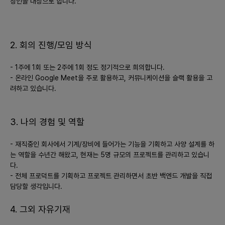
장인을 대상으로 합니다.
5) **초기 시장 진입전략**
- 베타 테스트를 통해 초기 사용자들의 피드백을 적극 반영하여 프
2. 회의 진행/모임 방식
로덕트를 개선.
- 영어 학습에 관심 있는 유튜브, SNS 인플루언서들과 파트너십을
- 1주에 1회 또는 2주에 1회 정도 정기적으로 희의합니다.
맺어 초기 유저 확보.
- 온라인 Google Meet을 주로 활용하고, 커뮤니케이션을 슬랙 활용을 고
- 제한적 접근을 통한 사전 등록 이벤트나 초기 유저를 대상으로 한
려하고 있습니다.
무료 체험 기간 제공하여 입소문 유도.
6) **시장을 확대하기 위한 전략**
3. 나의 경험 및 역할
- 다양한 문화적 배경을 반영한 콘텐츠 확장을 통해 국제 시장으로
- 재직중인 회사에서 기계/장비에 들어가는 기능을 기획하고 사양 설계를 하
의 진출 추진.
는 역할을 수년간 해왔고, 현재는 5명 규모의 프로젝트를 관리하고 있습니
- 기업 및 학교와의 제휴를 통해 단체 수강 할인 등의 혜택 제공하여
다.
사용자 기반 확대.
- 전체 프로덕트를 기획하고 프로젝트 관리하면서 초반 백엔드 개발을 직접
- 사용자의 피드백을 기반으로 한 지속적인 업데이트와 새로운 학습
담당할 생각입니다.
모듈 추가, 변화를 반영한 커리큘럼 지속 개선.
4. 그외 자유기재