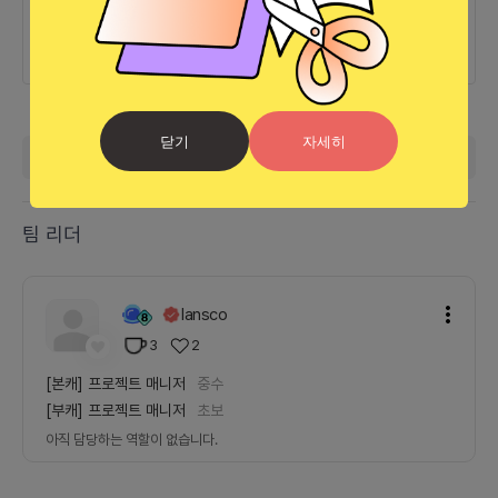
25.02.17
완료
lansco님이 모임을 최초로 개설하셨습니다.
닫기
자세히
더보기
팀 리더
lansco
3
2
[본캐]
프로젝트 매니저
중수
[부캐]
프로젝트 매니저
초보
아직 담당하는 역할이 없습니다.