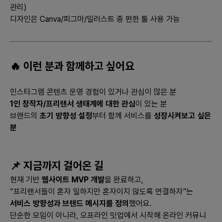
높음
관리)
- **PC 웹**: 프로젝트 관리 및 작성의 용이함
디자인은 Canva/피그마/일러스트 중 편한 툴 사용 가능
- **모바일 웹**: 초기 비용 절감용 및 타겟 사용자 편의 제공
### 5. 초기 시장 진입전략
🔥 이런 분과 함께하고 싶어요
1. **대학 내 캠페인**: 대학 홍보 및 캠페인을 통해 인지도 증가
2. **SNS 마케팅**: 인스타그램, 페이스북 등 대학생 타겟 중심의
SNS 활용
인스타그램 콘텐츠 운영 경험이 있거나 관심이 많은 분
3. **초기 무료 이용 제공 및 추천 프로그램**: 초기 가입 유도를
1인 창작자/프리랜서 생태계에 대한 관심
이 있는 분
통한 사용자 확장
브랜드의
초기 방향성 설정
부터 함께 서비스를
성장시켜보고 싶은
분
### 6. 시장을 확대하기위한 전략
1. **다양한 산업 및 전공군으로의 확대**: IT, 디자인 외의 다양한
분야로 확장
📌 지금까지 걸어온 길
2. **결과 기반 보상제도 도입**: 성공적인 프로젝트 이수를 통한
현재 기반
웹사이트 MVP 개발
을 완료하고,
보너스 제공
“프리랜서들이 혼자 일하지만 혼자이지 않도록 연결하자”는
3. **파트너십**: 대학, 교육 기관, 중소기업과의 파트너십 체결 통
서비스 방향성과 브랜드 메시지를 정의
했어요.
해 지속적인 수요 창출
단순한 모임이 아니라, 오프라인 밋업에서 시작해 온라인 커뮤니