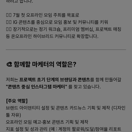
하려고 합니다.
#### 예상 경쟁업체와 서비스:
👉🏻 7월 첫 오프라인 모임 주최를 목표로
- 경쟁업체: 타 학생 맞춤 프리랜서 플랫폼, 일반 프리랜서 사이트
👉🏻 IG 콘텐츠를 중심으로 모임 홍보 및 커뮤니티를 키워
(예: 크몽, 위시켓)
👉🏻 장기적으로는 정기 워크숍, 프리미엄 멤버십, 프로젝트 매칭
- 차별적 요소는 '학생 전용'임, 타 경쟁업체 대비 저렴한 수수료
등 온오프라인 하이브리드 커뮤니티로 확장합니다.
### 3. 시장에서 경쟁력을 가지기 위한 차별화 기능이나 전략
1. **전공 기반 매칭 시스템**: 학생의 전공과 관련된 프로젝트와의
매칭을 극대화
🎨 함께할 마케터의 역할은?
2. **피드백 및 성과 포트폴리오 제공**: 프로젝트 종료 후 피드백
을 통해 성장 가능성 극대화
저희는
프로젝트 초기 단계의 브랜딩과 콘텐츠
를 함께 만들어갈
3. **커뮤니티 기능 강화**: 네트워킹 기회를 제공하여 서로의 경
"콘텐츠 중심 인스타그램 마케터"
를 찾고 있습니다.
험과 리소스를 공유
### 4. 출시 플랫폼 우선순위와 이유
[주요 역할]
브랜드 아이덴티티 설정 및 콘텐츠 카드뉴스 기획 및 제작 (디자인
- **우선순위:** 모바일 앱 > PC 웹 > 모바일 웹
툴 자유)
- **이유:**
오프라인 모임 예고·홍보 콘텐츠 기획 및 제작
- **모바일 앱**: 대학생의 주 사용 플랫폼이 모바일이며, 접근성
지표 설정 및 성과 관리 (예 : 계정의 팔로워/도달/참여율 리포트