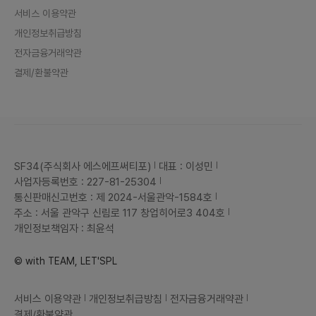
저는 총괄 경영 고도화 핸들링 성공
서비스 이용약관
할 수 있는 파트너쉽 확보를 할 역량
이 있습니다.전) 팔자 커머스 대표 (1
개인정보취급방침
년)팔자 커머스 (컨소시엄) 경영 및
인사, PM, 기획 운영등중소기업벤처
전자금융거래약관
부 커머스 관련 정부 정책사업 수행
인터파크 소상공인 광고 영상 제작
결제/환불약관
(소담상회, 가치삽시다)인터파크 한
컴 프론티스 메타버스몰 사업 추진인
터파크 경기대 미디어학과 산학협력
사업 수행인터파크 인플루언서 마케
팅 및 인스타그램 기자단 모집 홍보
위메프 정책사업 및 제품 디자인 PM
업무 수행경기도주식회사 제품 디자
인 PM 업무 수행WWW.PALZAC
OMMERCE.COMhttp://www.h
SF34(주식회사 에스에프써티포)
대표 : 이성민
andmk.com/news/articleVie
사업자등록번호 : 227-81-25304
w.html?idxno=13108보스턴컴
퍼니 NFT관련 협력http://m.ekn.
통신판매신고번호 : 제 2024-서울관악-1584호
kr/view.php?key=202203310
주소 : 서울 관악구 신림로 117 창업히어로3 404호
01336353일마레, 수라선 NFT
협력4. 기타시간이 많은 프리랜서
개인정보책임자 : 최윤석
꿈을 쫓는분들이 참여해주셨으면 좋
겠습니다.
© with TEAM, LET'SPL
서비스 이용약관
개인정보취급방침
전자금융거래약관
결제/환불약관