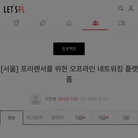
모
임
프
프로젝트
리
랜
[서울] 프리랜서를 위한 오프라인 네트워킹 플랫
서
를
폼
위
한
이민영
(휴대폰 인증)
약간 오래전
로그인
오
프
모집중
진행 중
라
포스팅
(
3
)
질문
(
0
)
할일
홍보
관리
정보
N
N
인
네
트