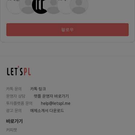
서 캐릭터는 다릅니다. 그들이 가지
원 소개
고 있는 팬덤 뿐만아니라 온라인 상
(음악 
에 노출되는 횟수 그 외에 다양한 활
트업 아
동을 하는 인플루언서들에게는 좋은
학교 혁
컨텐츠 및 부가수익을 창출 할 수 있
지원사업
고 더 나아가서 캐릭터가 유명해 질
개인 맞
팔로우
경우 덩달아 인플루언서도 팔로워가
운영CO
증가하거나 부가적인 광고수익이 들
트 홀 
어올 수 있다던가 다양한 윈윈효과를
스타트업
가져올 수 있습니다.COMPETITIO
발자) 
N WITH VIRTUAL influencer
아노 과외
현재 최근에 많이나오는 가상인간 로
개발앱 
지, 루이 등등 가상인간들에 대한 광
진행 상
고나 시장성 성장성은 어마무시할거
음 추적
라고 예상하고 있습니다.하지만 어설
협력 업
픈 가상인간들은 실존하지 않는 사람
하는 부
이 광고에 나오고 이것을 보는것에
설계서
대해 오히려 반감을 사는경우도 있습
설계 (
니다.포켓몬, 미키마우스와 같이 2D
보 화면
카톡 문의
카톡 링크
나 엘사 등 다양한 캐릭터와 같이 아
(외주에
이언맨, 토르, 헐크 등 귀여운 캐릭터
일 검토
운영자 상담
렛플 운영자 바로가기
들과 더불어 인플루언서를 활용한 마
개발 검토
투자플랫폼 문의
help@letspl.me
케팅도 더불어서 가져올수 있으므로
er 개
괜찮은 홍보효과를 가져올 수 있습니
작업에 
광고 문의
매체소개서 다운로드
다.Influencer Character인플루
할 수 
언서 캐릭터의 수익모델은 게임 캐릭
관계로
바로가기
터, 온라인 광고 캐릭터 저작권 공유
궁금하신
및 판매 NFT 온오프라인 시장 차별
팅으로 
커피챗
화 등으로 볼 수 있다.Company C
셔도 됩니