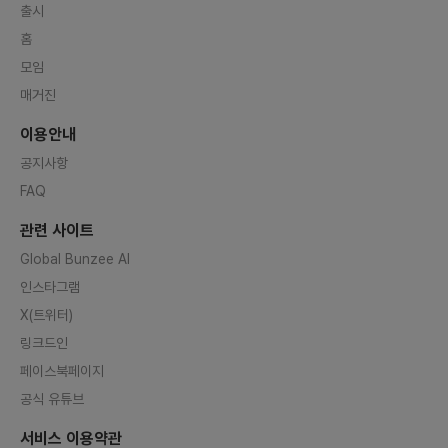
haracter왜 우리가 캐릭터를 써야
n.kak
출시
되는지 의문점이 들 수도 있습니다.
일단 캐릭터의 장점은 일반 모델보다
홈
는 비용이 저렴하다는 장점이있고,
또한 귀여운 캐릭터들로 하여금 사람
모임
이 줄 수 있는 효과와는 다른 또다른
감성을 자극합니다. 우리는 어렸을
매거진
때 애니매이션과 만화등 캐릭터들을
많이 봐왔기 때문에 사람이 주는 직
이용안내
선적인 시각보다는 귀여운 맛의 캐릭
터를 살릴 수 있습니다.ETC또한 웹
공지사항
툰, 굿즈, 게임 등 부가수익 사업이
가능합니다.현재 NFT문제점1.우후
FAQ
죽순온라인NFT거래소가늘어나고
있지만실제가치창출이어려움.2.KT,
이랜드,롯데등호텔에서진행하는고
관련 사이트
가의NFT작품들은실제로일반유저
들이구매하기어려움.3.작품성없는
Global Bunzee AI
NFT작품들을무분별하게찍어내서
인스타그램
투자자들의피해를만듬AI 인플루언
서 캐릭터 광고사업을통한 , 디즈니
X(트위터)
정도까지는 아니더라도 국내 캐릭터
시장 및 광고 활성화를 통한 수익창
링크드인
출을 목적으로 합니다.2. 회의 진행/
모임 방식- 1주일에 2~3회 정도 회
페이스북페이지
의를 진행합니다.- 오프라인 이태원
사무실 신도림역 카페 고양시 회의실
공식 유튜브
등 강남 수라선, 일마레 매장 등 가능
합니다.3. 저의 경험 및 역할- 다음
서비스 이용약관
과 같은 경력을 가지고 있습니다.-