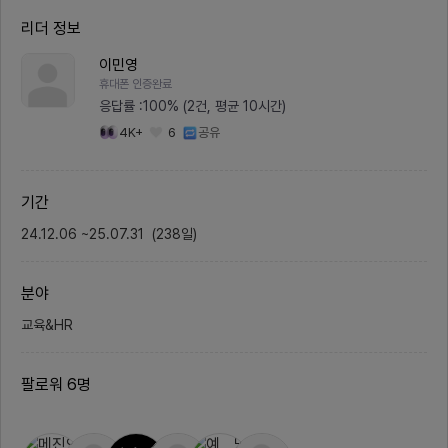
합당한 가치평가가 이루어져야합니
렇기에 
리더 정보
다.Influencer Character + NF
의 연주
T인플루언서는 단순 많은 팔로워를
어떨까?
가진 사람을 의미하는게 아닌 유튜
젝트를
이민영
버, 유명크리에이터, bj 등 다양한 업
달ai를
휴대폰 인증완료
종에 분포 되어있은 온라인 유명인을
을 통해
의미합니다.최근 유행하는 NFT자
하면 해
응답률 :
100% (2건, 평균 10시간)
체는 거품이 90%이상으로 단순 민
을 하여
4K+
6
공유
팅으로 캐릭터를 1만개씩 찍어내는
리고 입
것보다 각각의 캐릭터들에 대한 가치
데이터를
와 상품화가 필요합니다.NFT 온라
추적 기
인 거래소는달리, 피카소등 유명 작
함께한지
가들의 작품들을 취급하는거래소, 게
로써 자
기간
임아이템들에 대한 재산권들을 인정
의 핵심
하는거래소 등을 의미합니다.WHY I
다.또한
24.12.06
~
25.07.31
(
238
일
)
NFLUENCER CHARACTER일
에 대해
반 캐릭터들은 사람들한테 영감을 주
비창업패
기 쉽지 않습니다. 포켓몬스터와 미
희 사업
키마우스등 과거에는 캐릭터산업을
니다.현
분야
하는 회사들이 한정되어져 있습니다
께 핵심
인플루언서는 기본적으로 파급력이
습니다.
교육&HR
있는 유명 방송인들을 의미하고대게
온/오
우리가 얘기하는 인플루언서 는 최소
고 있고
1만~1000만까지 팔로워나 그에 맞
일 21
는 영향력을 가지고 있는 온/오프라
우 사무
팔로워
6
명
인에서 활동하는 사람을 인플루언서
울 근처
라고 칭합니다.사실 일반 캐릭터들은
회의는
이슈화를 시키기 어려울뿐더러 그 캐
다.Fl
릭터들을 자체적으로 홍보할 수 있는
영1, p
매개체가 없습니다.하지만 인플루언
(사이드