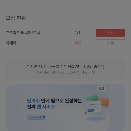
워
킹
모집 현황
플
랫
1
/
1
프로덕트 매니저/오너
완료
폼
0
/
1
마케터
지원
* 지원 시, 아래는 필수 입력값입니다
✍️ (
총
4
개
)
지원직군, 지원사유, 궁금한 점, 자유 기재
광고