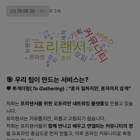
- **규모:** 사용자 증가로 플랫폼 규모가 확장됨
- **니즈:** 다양한 프로젝트 경험, 전공 지식과 연결된 체계적 프
외
3
개
.
리랜서 기회
커뮤니티
#### 장기 관점:
기획
그램
서비스
제작
길
경험
관리
홍보
- **주요 소비자:** 대학 졸업생, 신입사회인
딩
일
자유
뉴스
릴
카드
브랜드
프리랜서
하이브리드
- **규모:** 산업 전반에 걸쳐 학생과 기업 간의 견고한 매칭 시스
스타
운영
연결
설정
방향
업
템 구축
핵심
밋
모임
역할
마
중심
- **니즈:** 직업 연결성을 높이는 플랫폼, 장기 경력 개발 연계
초기
디자인
온라인
혼자
관심
인터뷰
터
확장
### 2. 현재 시장성과 향후 3년간 시장 추세와 그 이유, 그리고 예
상 경쟁업체와 서비스
🎯 우리 팀이 만드는 서비스는?
💬 투게더링(
To Gathering
) : “혼자 일하지만, 혼자이지 않게”
#### 현재 시장성과:
- 대학생을 위한 프리랜서 플랫폼 니즈 증가, 초기 관심 증가 단계
저희는
프리랜서를 위한 오프라인 네트워킹 플랫폼
을 만들고 있습
#### 향후 3년간 시장 추세:
니다.
- **이유:** 구인·구직 방식의 변화, 재택근무 확산, 경력보다는 실
프리랜서는 자유롭지만, 외롭고 고립되기 쉽습니다.
무 역량에 중점
저희는 프리랜서들이
함께 만나고 배우고 연결되는 커뮤니티의 장
- **예상 추세:** 학생 인재 수요 증가, 다양한 분야로의 플랫폼 확
을 오프라인 중심으로 먼저 만들고, 이후 온라인 커뮤니티로 확장
장