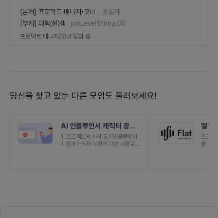
[본캐]
프로덕트 매니저/오너
초심자
[부캐]
대학(원)생
jobLevelString.00
프로덕트 매니저/오너
담당 중
당신을 찾고 있는 다른 모임도 둘러보세요!
AI 인플루언서 캐릭터 광고
멀티모
사업
어플
1. 프로젝트의 시작 동기인플루언서
프로젝트
시장과 캐릭터 시장에 대한 시장규모
를 보러
는 높게 평가 되어지고 있지 않지만
정장을 
실제로는라이브커머스 e-comme
바로 페
rce등 매출과 직접적으로 연결되는
너는 두
유튜버, 인플루언서, 인터넷 방송인
보를 넘
들을 통해 다수의 광고 및 매체에 홍
지하기 
보합니다.Why Influencer 캐릭터
이처럼
사업.NFT &gt; 현재는 블록체인에
느낀 
의해 지적재산권을 인정해주는 거래
거나 전
수단으로,추후 이것들의 가치를 인정
는 등 
받기 위해서 새로운 매개체나 그의
적인 문