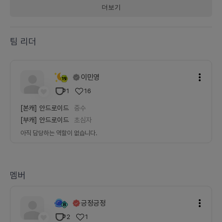
더보기
팀 리더
이민영
1
16
[본캐]
안드로이드
중수
[부캐]
안드로이드
초심자
아직 담당하는 역할이 없습니다.
멤버
긍정긍정
2
1