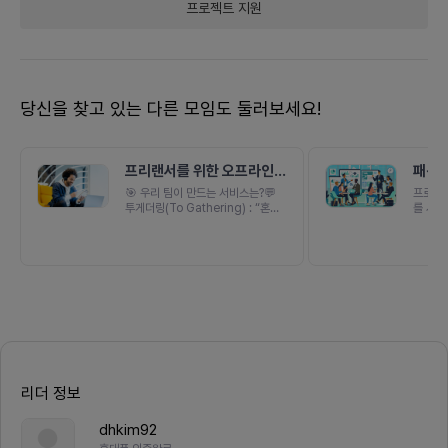
프로젝트
지원
당신을 찾고 있는 다른 모임도 둘러보세요!
프리랜서를 위한 오프라인
패션 
네트워킹 플랫폼
hive
🎯 우리 팀이 만드는 서비스는?💬
프로젝트
투게더링(To Gathering) : “혼자
를 시작
일하지만, 혼자이지 않게”저희는 프
하고 스
리랜서를 위한 오프라인 네트워킹 플
구나 자
랫폼을 만들고 있습니다.프리랜서는
있습니다
자유롭지만, 외롭고 고립되기 쉽습니
미지를 
다.저희는 프리랜서들이 함께 만나고
비교하기
배우고 연결되는 커뮤니티의 장을 오
수십 개
프라인 중심으로 먼저 만들고, 이후
이미지 
온라인 커뮤니티로 확장하려고 합니
였지? 
다.👉🏻 7월 첫 오프라인 모임 주최를
민을 자
목표로👉🏻 IG 콘텐츠를 중심으로 모
스타그램
임 홍보 및 커뮤니티를 키워👉🏻 장기
한 이미
적으로는 정기 워크숍, 프리미엄 멤
출처 확
리더 정보
버십, 프로젝트 매칭 등 온오프라인
빙에는
하이브리드 커뮤니티로 확장합니다.
AI와 
dhkim92
🎨 함께할 마케터의 역할은?저희는
구’를 
프로젝트 초기 단계의 브랜딩과 콘텐
자 하는