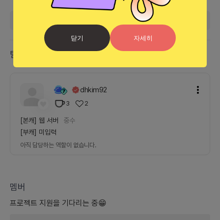
더보기
닫기
자세히
팀 리더
dhkim92
3
2
[본캐]
웹 서버
중수
[부캐]
미입력
아직 담당하는 역할이 없습니다.
멤버
프로젝트
지원을 기다리는 중😁