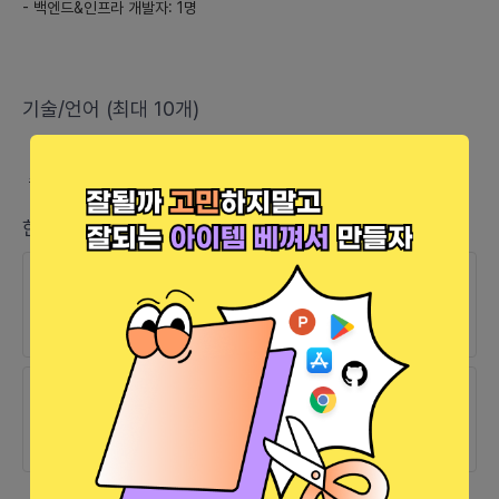
- 백엔드&인프라 개발자: 1명
용자 기반 확대.
- **베타 테스트와 피드백 수집:**
- 소규모 그룹 대상으로 베타 버전을 제공하고, 피드백을 적극 반영
기술/언어 (최대 10개)
하여 최적화.
### 6) 시장을 확대하기위한 전략(세가지 이상)
#
Figma
#
Photoshop
- **국제화 전략:**
한줄 소식
- 여러 언어 지원을 통해 해외 사용자 확보.
- **기업 고객을 위한 B2B 솔루션 개발:**
24.12.17
완료
- 기업 고객을 위한 맞춤형 기능 및 서비스 제공.
렛플인이 [UI/UX기획]에 지원하셨습니다.
- **기능 확장 및 통합:**
- 이미 사용 중인 다른 비즈니스 툴과의 무결점 통합을 통해 사용자
24.12.16
완료
편의성 강화.
dhkim92님이 모임을 최초로 개설하셨습니다.