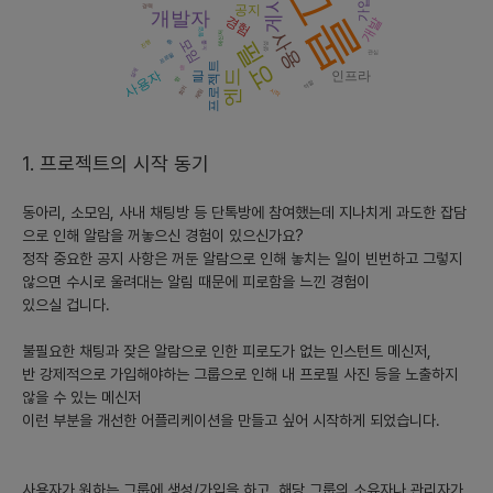
그룹
게시
가입
확장.
공지
경력
개발자
경험
개발
- **니즈:** 그룹별 맞춤 설정 및 보안/프라이버시 기능에 대한 필
협업
사용
메신저
모임
필요
층
진행
노출
생성
관심
요성 증가.
프로필
프로젝트
원
설계
엔드
사용자
글
인프라
방
역할
회의
시작
채팅
- **장기 관점:**
- **특성:** 대규모 조직 및 글로벌 시장 진출 가능성.
- **규모:** 대형 엔터프라이즈 및 다양한 국가의 사용자 확보.
1. 프로젝트의 시작 동기
- **니즈:** 복잡한 그룹 관리, 다국어 지원, 대규모 사용자 관리 기
능 등.
동아리, 소모임, 사내 채팅방 등 단톡방에 참여했는데 지나치게 과도한 잡담
으로 인해 알람을 꺼놓으신 경험이 있으신가요?
### 2) 현재 시장성과 향후 3년간 시장 추세와 그 이유, 그리고 예
정작 중요한 공지 사항은 꺼둔 알람으로 인해 놓치는 일이 빈번하고 그렇지
상 경쟁업체와 서비스에 대한 구체적인 설명
않으면 수시로 울려대는 알림 때문에 피로함을 느낀 경험이
있으실 겁니다.
- **현재 시장성과:**
- 현재 텍스트 기반의 커뮤니케이션 툴은 포화 상태지만, 알림
불필요한 채팅과 잦은 알람으로 인한 피로도가 없는 인스턴트 메신저,
overload 문제를 정면으로 해결하는 솔루션은 드뭅니다.
반 강제적으로 가입해야하는 그룹으로 인해 내 프로필 사진 등을 노출하지
않을 수 있는 메신저
- **향후 3년간 시장 추세와 이유:**
이런 부분을 개선한 어플리케이션을 만들고 싶어 시작하게 되었습니다.
- **추세:** 공지 및 정보 중심의 그룹 SNS 시장 성장 예상. 사용
자 개인정보 보호에 대한 관심 증가.
사용자가 원하는 그룹에 생성/가입을 하고, 해당 그룹의 소유자나 관리자가
- **이유:** 사용자들이 많은 정보의 홍수에서 중요한 정보를 선별