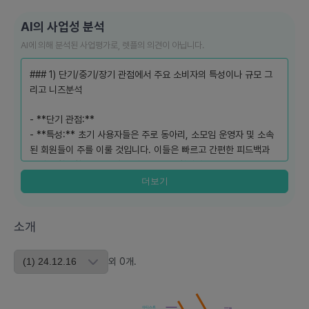
AI의 사업성 분석
AI에 의해 분석된 사업평가로, 렛플의 의견이 아닙니다.
### 1) 단기/중기/장기 관점에서 주요 소비자의 특성이나 규모 그
리고 니즈분석
- **단기 관점:**
- **특성:** 초기 사용자들은 주로 동아리, 소모임 운영자 및 소속
된 회원들이 주를 이룰 것입니다. 이들은 빠르고 간편한 피드백과
공지를 확인할 수 있는 솔루션을 필요로 합니다.
- **규모:** 비교적 작고 제한된 그룹 중심의 커뮤니티.
더보기
- **니즈:** 불필요한 알림을 줄이고 중요한 정보만 전달받고자 하
는 니즈.
소개
- **중기 관점:**
- **특성:** 확장된 사용층으로, 중소 기업의 팀이나 프로젝트 그
외
0
개
.
룹, 그리고 아티스트와 팬들 사이의 공식 소통 창구로 활용될 수 있
습니다.
- **규모:** 사용자 수와 그룹 수의 증가, 특히 다양한 산업군으로
아티스트