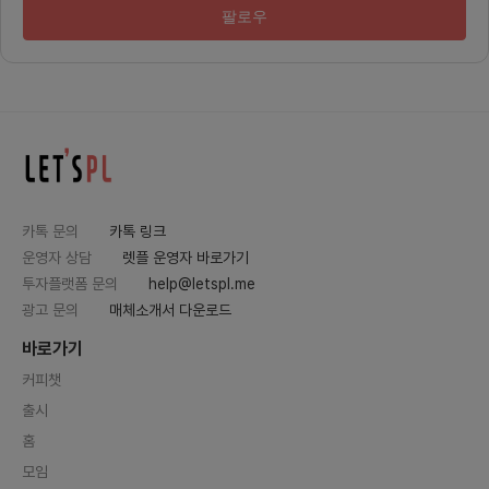
파하는 일입니다.핵심 프리랜서 유저
직 중이
팔로우
모집 👉 초기 서비스 콘텐츠 및 오
+ 제품
프라인 모임을 주도할 핵심 프리랜서
고 있으
를 리스트업하고 컨택해요.👉 인터
하고 프
뷰·피처링·앰버서더 콘텐츠로 서비스
들을 구
네트워크를 구축해요.오프라인 밋업
MVP는
기획 및 홍보👉 장소, 티켓, 협업 프
s://f
리랜서 섭외까지 함께 브랜딩 중심으
확인이 
로 기획합니다.👉 행사 후엔 현장
들었음
사진, 후기 콘텐츠, 릴스를 제작합니
료를 구
다.커뮤니티로의 전환👉 밋업 참가
더 직관
자를 온라인 커뮤니티로 유입하여
다.그리
👉 온라인에서도 이어지는 ‘함께하
나가고 
는 경험’을 설계합니다.
js + 
카톡 문의
카톡 링크
와직관
디자이너
운영자 상담
렛플 운영자 바로가기
유저들
합니다.
투자플랫폼 문의
help@letspl.me
조이기 
광고 문의
매체소개서 다운로드
실행이 
일이 유
가 저장
바로가기
정리하고
다면,이
커피챗
고, 동
출시
감각도 
쌓아가는
홈
더욱 환영
kao.
모임
문의는 