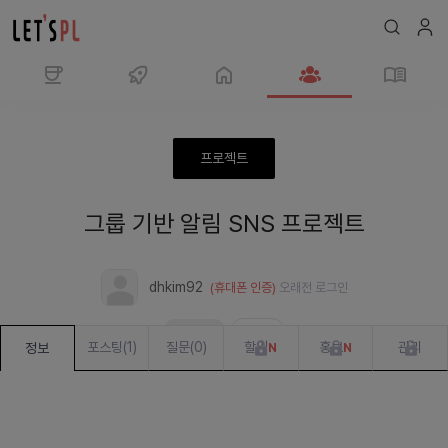
모
임
그
프로젝트
룹
기
그룹 기반 알림 SNS 프로젝트
반
알
림
dhkim92
(휴대폰 인증)
오래전
로그인
SNS
프
모집 완료
진행 중
로
포스팅
(
1
)
질문
(
0
)
할일
홍보
관리
정보
N
N
젝
트