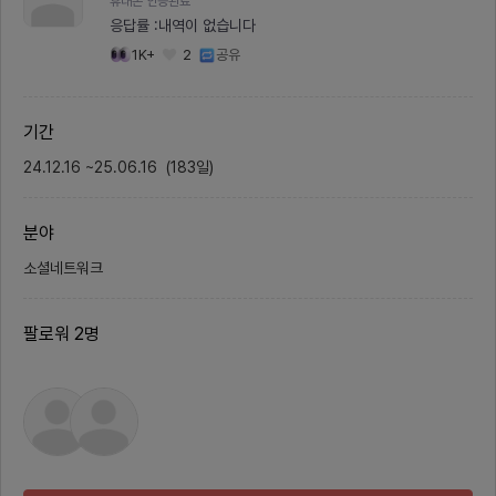
휴대폰 인증완료
츠를 함께 만들어갈"콘텐츠 중심 인
건 다음
응답률 :
내역이 없습니다
스타그램 마케터" 를 찾고 있습니다.
의 패션
[주요 역할]브랜드 아이덴티티 설정
드에 무
1K+
2
공유
및 콘텐츠 카드뉴스 기획 및 제작 (디
AI가 
자인 툴 자유)오프라인 모임 예고·홍
x. 컬
보 콘텐츠 기획 및 제작지표 설정 및
아카이빙
성과 관리 (예 : 계정의 팔로워/도달/
무드별,
기간
참여율 리포트 관리)디자인은 Canv
유저와의
a/피그마/일러스트 중 편한 툴 사용
티 기반
24.12.16
~
25.06.16
가능🔥 이런 분과 함께하고 싶어요
(
183
일
)
서치 도구
인스타그램 콘텐츠 운영 경험이 있거
자이너 
나 관심이 많은 분1인 창작자/프리랜
저패션을
서 생태계에 대한 관심이 있는 분브
는 사람
분야
랜드의 초기 방향성 설정부터 함께
모델, 
서비스를 성장시켜보고 싶은 분📌
드나 룩
지금까지 걸어온 길현재 기반 웹사이
는 아
소셜네트워크
트 MVP 개발을 완료하고,“프리랜서
타에 한
들이 혼자 일하지만 혼자이지 않도록
사용자
연결하자”는서비스 방향성과 브랜드
시각 예
팔로워
2
명
메시지를 정의했어요.단순한 모임이
임 방식
아니라, 오프라인 밋업에서 시작해
예정입니
온라인 커뮤니티로 확장되는하이브
로 운영
리드 프리랜서 생태계를 만들고자 합
le M
니다.🚀 앞으로 함께 걸어갈 길인스
픈채팅 
타그램 콘텐츠 기획과 운영 👉 우리
정의, 
브랜드의 톤을 담은 카드뉴스, 릴스,
등 업무
인터뷰 콘텐츠를 함께 제작해요.👉
프로토타
프리랜서들이 “팔로우할 이유”를 만
주기적으
들고, “함께하고 싶은 분위기”를 전
프로젝트