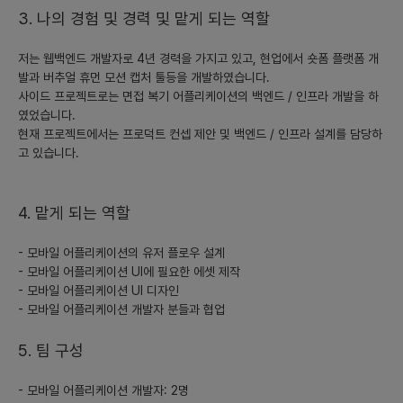
지.
3. 나의 경험 및 경력 및 맡게 되는 역할
### 4) 출시플랫폼의 우선순위와 이유
저는 웹백엔드 개발자로 4년 경력을 가지고 있고, 현업에서 숏폼 플랫폼 개
발과 버추얼 휴먼 모션 캡처 툴등을 개발하였습니다.
- **모바일 앱 우선 출시:**
사이드 프로젝트로는 면접 복기 어플리케이션의 백엔드 / 인프라 개발을 하
- 이유: 사용자들이 대부분 모바일 환경에서 그룹 관리와 공지를 수
였었습니다.
신하기를 선호하며, 실시간으로 정보를 받을 수 있는 환경이 중요합
현재 프로젝트에서는 프로덕트 컨셉 제안 및 백엔드 / 인프라 설계를 담당하
니다.
고 있습니다.
- **PC 웹:**
- 그 다음으로 PC 웹을 통해 보다 큰 화면과 다양한 기능 제공 가
4. 맡게 되는 역할
능.
- 모바일 어플리케이션의 유저 플로우 설계
### 5) 초기 시장 진입전략(세가지 이상)
- 모바일 어플리케이션 UI에 필요한 에셋 제작
- 모바일 어플리케이션 UI 디자인
- **니치 마케팅:**
- 모바일 어플리케이션 개발자 분들과 협업
- 초기에는 동아리나 작은 그룹 운영자들을 집중 타겟으로 하여 구
체적인 솔루션 제공.
5. 팀 구성
- **파트너십 구축:**
- 모바일 어플리케이션 개발자: 2명
- 아티스트 매니지먼트 업체나 작은 회사와의 협력을 통해 초기 사