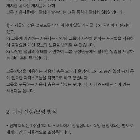
게시한 공지성 게시글에 대해
적으로 수신하고자 하는 니즈가 커질 것입니다.
그룹 사용자들에게 알림이 발송되는 그룹 중심의 알림형 SNS 입니다.
- **예상 경쟁업체와 서비스:**
1) 게시글의 잦은 업로드를 막기 위하여 일일 게시글 수와 권한이 제한되어
- **경쟁업체:** 카카오톡과 같은 국내 메신저, Slack,
있고,
Microsoft Teams와 같은 협업 툴들.
2) 그룹에 가입하는 사용자는 각각의 그룹에 자신이 원하는 프로필을 사용하
- **설명:** 이들은 이미 널리 사용되는 플랫폼이나, 그룹 공지 전
여 불필요한 개인 정보의 노출을 방지할 수 있습니다.
문 SNS는 아니기 때문에 차별화를 통해 경쟁 가능.
3) 다양한 알림의 형태를 지원하여 그룹 구성원들에게 필요한 알림을 제공하
는 것이 주된 목적입니다.
### 3) 시장에서 경쟁력을 가지기위한 차별화 기능이나 전략(세가
지 이상)
그룹 생성을 이용하는 사용자 층은 모임의 운영진, 그리고 공연 일정 공지 등
이 필요한 아티스트들을 타겟으로 하고 있습니다.
- **알림 최적화 기능:**
그룹을 구독하는 사용자 층은 관심있는 모임이나, 아티스트에 관심이 있는
- 사용자가 중요 공지에만 알림을 받을 수 있도록 세분화된 알림 설
사용자들 입니다.
정 제공.
- **유연한 개인정보 보호 설정:**
2. 회의 진행/모임 방식
- 각 그룹별 프로필 설정 가능, 불필요한 개인정보 노출 방지.
- 전체 회의는 1주일 1회 디스코드에서 진행합니다. 작업 협업자와는 별도로
- **게시 제한 및 통제 기능:**
개개인 간에 자율적으로 조정중입니다.
- 그룹 관리자에게 게시물 수 및 권한 제어 제공으로 정보 품질 유