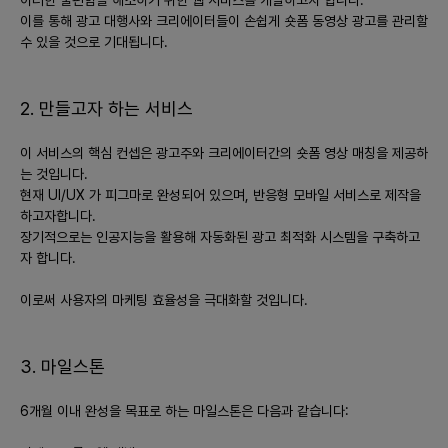
- **모바일 앱**: 웹을 기반으로 안정화를 이룬 후 모바일 앱으로
이를 통해 광고 대행사와 크리에이터들이 손쉽게 숏폼 동영상 광고를 관리할
수 있을 것으로 기대됩니다.
확장해 사용자 편의성을 높일 수 있습니다.
5) **초기 시장 진입 전략**:
2. 만들고자 하는 서비스
- 디지털 마케팅 커뮤니티 및 포럼에서 테스트 사용자 모집.
- 무료 초기 베타 프로그램 제공으로 피드백 수집.
- 성공 사례 및 성과 데이터 공개를 통한 신뢰 구축.
이 서비스의 핵심 컨셉은 광고주와 크리에이터간의 숏폼 영상 매칭을 제공하
는 것입니다.
6) **시장 확대 전략**:
현재 UI/UX 가 피그마로 완성되어 있으며, 반응형 모바일 서비스로 제작을
하고자합니다.
- AI 학습 데이터를 통한 지속적인 기능 확장과 고도화.
장기적으로는 인공지능을 활용해 자동화된 광고 최적화 시스템을 구축하고
- 다양한 국가 및 언어 지원 확장을 통한 글로벌 마케팅.
자 합니다.
- 대형 광고 대행사 혹은 플랫폼과의 파트너십 체결.
이로써 사용자의 마케팅 효율성을 극대화할 것입니다.
이와 같은 전략과 추진 방향은 프로젝트가 성공적으로 자리잡고 성
장할 수 있는 바탕이 될 것입니다.
3. 마일스톤
6개월 이내 완성을 목표로 하는 마일스톤은 다음과 같습니다: