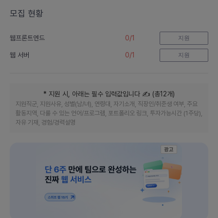
서
모집 현황
비
스
0
/
1
웹프론트엔드
지원
0
/
1
웹 서버
지원
* 지원 시, 아래는 필수 입력값입니다
✍️ (
총
12
개
)
지원직군, 지원사유, 성별(남/녀), 연령대, 자기소개, 직장인/취준생 여부, 주요
활동지역, 다룰 수 있는 언어/프로그램, 포트폴리오 링크, 투자가능시간 (1주당),
자유 기재, 경험/경력설명
광고