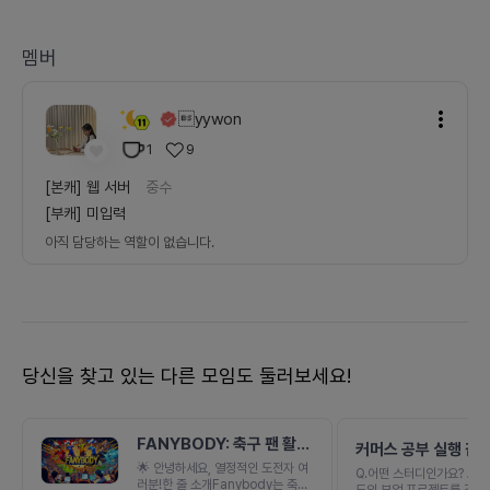
멤버
yywon
1
9
[본캐]
웹 서버
중수
[부캐]
미입력
아직 담당하는 역할이 없습니다.
당신을 찾고 있는 다른 모임도 둘러보세요!
FANYBODY: 축구 팬 활동
커머스 공부 실행 같
기록하는 팬덤 플랫폼
🌟 안녕하세요, 열정적인 도전자 여
Q.어떤 스터디인가요? A.하루 최소 30분에서 2시간 정
러분!한 줄 소개Fanybody는 축구
도의 부업 프로젝트를 각자