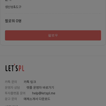
다. -쇼피파이 등 쇼핑몰 -콘텐츠 판매 -굿즈 판매 기타
원 구단 + (있다면) 운영해본 SNS
월 100만원 이상의 수익을 기대할 수 있는 수익화 프로
링크 (지원 사유에 입력해주세요!)
생산성&도구
젝트. 함께 쇼핑몰 등을 운영하는 것은 아니며, 저처럼 평
소 부업에 관심은 있었지만 계속 미뤄왔던 분들이 페이
스 메이커를 찾는다는 느낌으로 연락주시면 좋을 것 같
아요. :) ---- 마지막으로 제 소개 첨부합니다 셀러 경험
팔로워
0
명
은 거의 없지만 커머스 관련 경
-MD학원 아카데미 수료, 상
디즈 펀딩 준비 경험 (전통차 OEM) -
다수 경험 -대학 플리마켓 운영 경험 - 이전창업팀) 소상
팔로우
공인 제품 판매 마켓 운영 경험 
연락 바랍니다. 감사합니다~ 문의 https://open.ka
o.com/o/glzY4Dgg
카톡 문의
카톡 링크
운영자 상담
렛플 운영자 바로가기
투자플랫폼 문의
help@letspl.me
광고 문의
매체소개서 다운로드