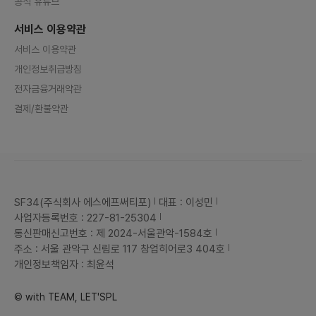
공식 유튜브
서비스 이용약관
서비스 이용약관
개인정보취급방침
전자금융거래약관
결제/환불약관
SF34(주식회사 에스에프써티포)
대표 : 이성민
사업자등록번호 : 227-81-25304
통신판매신고번호 : 제 2024-서울관악-1584호
주소 : 서울 관악구 신림로 117 창업히어로3 404호
개인정보책임자 : 최윤석
© with TEAM, LET'SPL