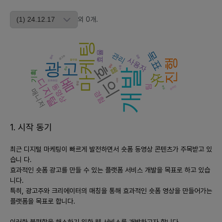
- **장기**: AI 기술을 활용한 자동화 최적화 시스템이 고도화되면
서, 더욱 정밀한 타겟 설정과 예측 분석 기능이 필요해질 것입니다.
외
0
개
.
2) **시장성과 시장 추세**:
마케팅
- **현재 시장**: 숏폼 동영상은 급성장 중이며, 관련 툴 및 솔루션
목표
효율
관리
집중
참여
광고주
에 대한 수요가 높음.
사용자
진행
플랫폼
광고
회의
영상
사용
웹
- **향후 3년간 추세**: 숏폼 콘텐츠의 중요성이 더욱 커질 것이며,
효과
개발
숏
기획
폼
디지털
자동화된 도구의 필요성이 증가할 것입니다. 경쟁업체로는 현재 비
서버
오프라인
완성
동영상
팀
주요
온라인
매니저
슷한 기능을 제공하는 광고 관리 플랫폼들이 있을 것입니다.
경험
- **예상 경쟁업체와 서비스**: 인스타그램, 틱톡의 광고 플랫폼,
혹은 Adobe, Canva 같은 디자인 툴이 경쟁자가 될 수 있습니다.
1. 시작 동기
3) **경쟁력을 위한 차별화 전략**:
- 플랫폼 간 손쉬운 전환 기능 제공.
최근 디지털 마케팅이 빠르게 발전하면서 숏폼 동영상 콘텐츠가 주목받고 있
- AI 기반 자동화된 성과 최적화 기능 도입.
습니 다.
- 사용자 경험을 고려한 간편한 UI/UX 제공.
효과적인 숏폼 광고를 만들 수 있는 플랫폼 서비스 개발을 목표로 하고 있습
니다.
4) **출시플랫폼 우선순위**:
특히, 광고주와 크리에이터의 매칭을 통해 효과적인 숏폼 영상을 만들어가는
- **웹 플랫폼 우선순위**: 디지털 마케팅 담당자들이 PC를 통해
플랫폼을 목표로 합니다.
업무를 처리하는 경우가 많기 때문에, PC 웹이 우선이 되어야 합니
다.
이러한 불편함을 해소하기 위한 웹 서비스를 개발하고자 합니다.