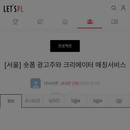
모
임
숏
프로젝트
폼
광
[서울] 숏폼 광고주와 크리에이터 매칭서비스
고
주
와
닉닉닉캣
(휴대폰 인증)
오래전
로그인
크
리
모집중
진행 중
에
포스팅
(
3
)
질문
(
1
)
할일
홍보
관리
정보
N
N
이
터
매
칭