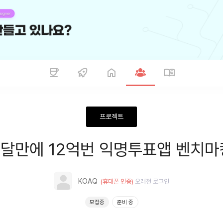
프로젝트
3달만에 12억번 익명투표앱 벤치마
KOAQ
(휴대폰 인증)
오래전
로그인
모집중
준비 중