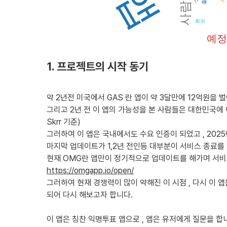
앱
**현재 시장성과:**
사람
- 기존 유사 앱들은 빠르게 인기를 얻었지만 그만큼 빠르게 
회의
**향후 3년간 시장 추세:**
예정
- 새로운 소셜 미디어 플랫폼과 기능들에 대한 지속적인 수요
지만 빠르게 유행이 변할 가능성 존재.
1. 프로젝트의 시작 동기
**예상 경쟁업체:**
- 기존에 잠시 인기를 끌었던 앱들이나 신생 스타트업에서 개
약 2년전 미국에서 GAS 란 앱이 약 3달만에 12억원을 
- 대형 소셜 미디어 플랫폼에서 제공하는 유사한 기능들이 주
그리고 2년 전 이 앱의 가능성을 본 사람들은 대한민국에
Skrr 기준)
### 3) 시장에서 경쟁력을 가지기 위한 차별화 기능이나 전
그러하여 이 앱은 국내에서도 수요 인증이 되었고 , 202
1. **지속적인 콘텐츠 업데이트:** 주기적이고 소규모의 
마지막 업데이트가 1,2년 전인등 대부분이 서비스 종료를 
2. **안전한 익명성 보장:** 사용자 개인정보 보호 및 안전
현재 OMG란 앱만이 정기적으로 업데이트를 해가며 서비
3. **커뮤니티 기능 강화:** 친구 추가, 그룹 형성 등 사용
https://omgapp.io/open/
그러하여 현재 경쟁력이 많이 약해진 이 시점 , 다시 이
### 4) 출시플랫폼 우선순위와 이유
되어 다시 해보고자 합니다.
1. **모바일 앱:** 중고등학생 주 타겟을 고려할 때, 모바
이 앱은 칭찬 익명투표 앱으로 , 앱은 유저에게 질문을 합니
2. **모바일 웹:** 접근성과 사용성 향상, 앱 다운로드에 