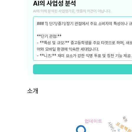
AI의 사업성 분석
AI에 의해 분석된 사업평가로, 렛플의 의견이 아닙니다.
### 1) 단기/중기/장기 관점에서 주요 소비자의 특성이나 
**단기 관점:**
- **특성 및 규모:** 중고등학생을 주요 타겟으로 하며,
어와 모바일 환경에 익숙한 세대입니다.
- **니즈:** 재미 요소가 강한 익명 투표 및 칭찬 기능 제공
**중기 관점:**
- **특성 및 규모:** 꾸준한 업데이트와 유지보수로 인해
- **니즈:** 유료 서비스에 대한 가치를 지속적으로 느낄 
소개
**장기 관점:**
- **특성 및 규모:** 초기 타겟 사용자가 나이가 들어감에
- **니즈:** 유행에 뒤처지지 않는 지속적인 혁신과 새로운
질문
### 2) 현재 시장성과 향후 3년간 시장 추세와 그 이유,
업데이트
서비스
프로젝
출시