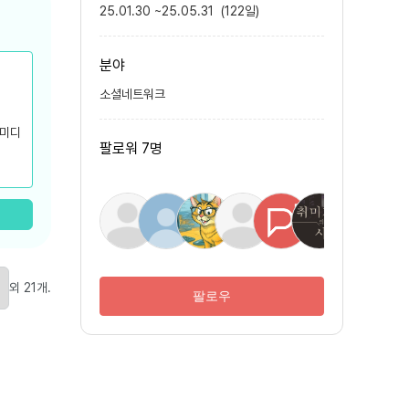
25.01.30
~
25.05.31
(
122
일
)
분야
소셜네트워크
 미디
팔로워
7
명
.
외
21
개
.
팔로우