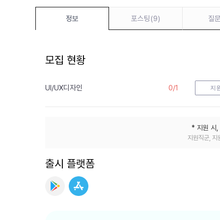
투
표
포스팅
(
9
)
질
정보
앱
벤
치
모집 현황
마
킹
UI/UX디자인
0
/
1
지
* 지원 시
지원직군, 지
출시 플랫폼