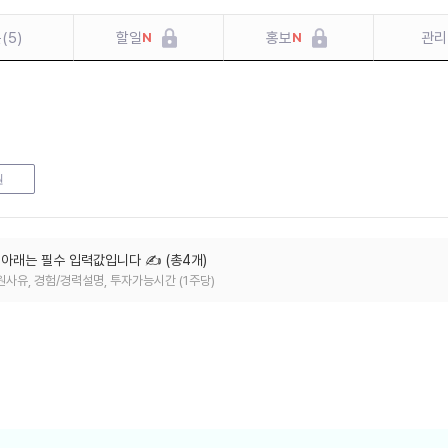
문
(
5
)
할일
홍보
관리
N
N
원
, 아래는 필수 입력값입니다
✍️ (
총
4
개
)
원사유, 경험/경력설명, 투자가능시간 (1주당)