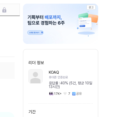
광고
리더 정보
KOAQ
휴대폰 인증완료
응답률 :
40% (5건, 평균 10일
13시간)
17K+
7
공유
기간