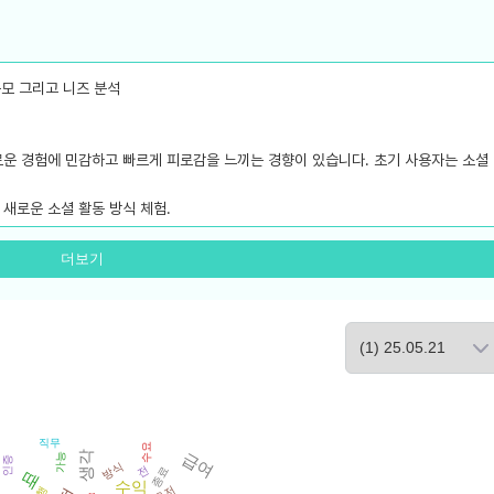
규모 그리고 니즈 분석
 새로운 경험에 민감하고 빠르게 피로감을 느끼는 경향이 있습니다. 초기 사용자는 소셜
. 새로운 소셜 활동 방식 체험.
더보기
 지속적으로 앱을 사용하는 사용자층. 사용자의 연령대가 조금 더 높아질 가능성도 존재
수 있는 다양한 기능 추가 요구. 안전하고 긍정적인 사용 환경 유지.
 따라 새로운 젊은 세대에게도 관심을 계속 받을 수 있는 지속 가능성.
 기능 업데이트 요구.
직무
 그리고 예상 경쟁업체와 서비스에 대한 구체적인 설명
수요
생각
급여
가능
트
인증
방식
전
종료
때
수익
유저