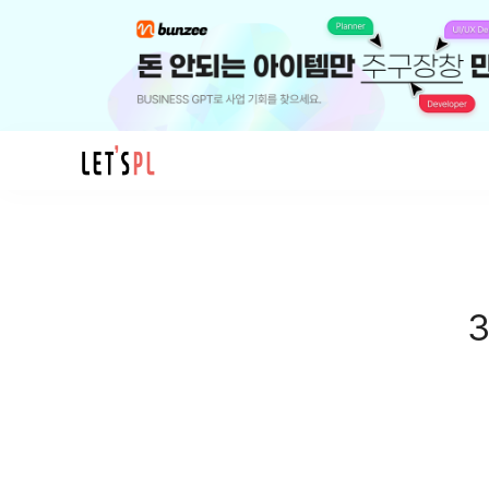
모
임
3
달
만
에
12
억
번
익
명