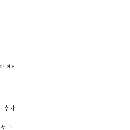
이트에 반
시 추가
서 그