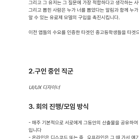
그리고 그 유저는 그 질문에 가장 적합하다고 생각하는 사
3. **PC 웹:** 보조적 수단으로 고려.
그리고 뽑힌 사람은 누가 너를 뽑았다는 알림과 함께 누가
### 5) 초기 시장 진입 전략
알 수 있는 유료제 모델의 구입을 촉진시킵니다.
1. **학교 및 학원 중심 마케팅:** 타겟 사용자가 많은 곳에
이전 앱들의 수요를 인증한 타겟인 중고등학생들을 타겟으
2. **소셜 미디어 캠페인:** 인플루언서를 활용한 참여 유도
3. **테스트 기간 무료 제공:** 기본 기능을 무료로 제공
### 6) 시장을 확대하기 위한 전략
2.구인 중인 직군
1. **글로벌 시장 진출:** 앱의 지역적 특성을 검토하여 해
2. **유료 기능 및 프리미엄 서비스 제공:** 고도화된 기
3. **파트너십 제휴:** 교육 기관, 소셜 미디어 플랫폼 등
UI/UX 디자이너
3. 회의 진행/모임 방식
- 매주 기본적으로 서로에게 그동안의 산출물을 공유하여 
입니다
- 온라인은 디스코드 또는 줌 , 오프라인은 그 때 가서 