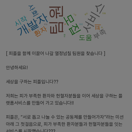
서비스
사회
팀원
2) 현재 시장성과 향후 3년간 시장 추세와 그 이유, 그리고 예상 경
개발자
쟁업체와 서비스
모집
열정
헌혈
사업
시작
앱
세상
민간
피
- "피플"이 제시하는 사회적 이슈는 이미 많은 사람들이 주목하고
환자
팀
부족
관심
있는 문제입니다.
자분
도움
- 향후 3년간 이미 커뮤니티에서 헌혈자와 수혈이 필요한 사람들을
이어준 선행이 있었지만, 이를 체계적으로 관리하고 안전을 보장하
는 플랫폼이 없었던 것을 감안하면 이 서비스의 가능성은 크다고 보
[ 피플을 함께 이끌어 나갈 열정넘칠 팀원을 찾습니다 ]
입니다.
- 현재 비슷한 산업내에서는 경쟁업체가 특별히 보이지 않습니다.
안녕하세요!
3) 시장에서 경쟁력을 가지기위한 차별화 기능이나 전략( 세가지 이
세상을 구하는 피플입니다??
상)
저희는 피가 부족한 환자와 헌혈자분들을 이어 세상을 구하는 플
- 안전한 헌혈자와 수혈자 매칭 시스템의 구축
랫폼서비스를 만들어 가고 있습니다!!
- 헌혈 정보 제공 및 교육 콘텐츠 제공을 통한 소비자 교육
- 정부나 기관들과의 협력을 통한 타당성 및 안전성 보장
피플은, “서로 돕고 나눌 수 있는 공동체를 만들어가자”라는 미션
4) 출시플랫폼(모바일 웹/ 모바일 앱/PC 웹) 등의 우선순위와 이유
아래 그 첫걸음으로, 피가 부족한 환자분들과 헌혈자분들을 잇는
서비스를 시작했습니다???