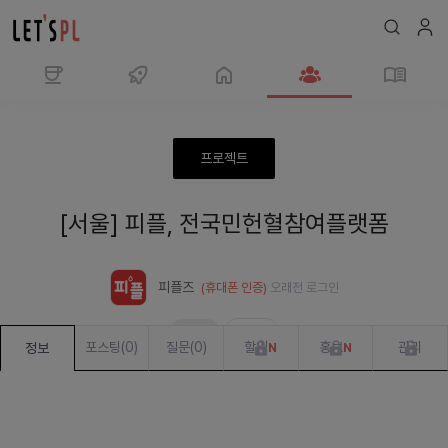
모
임
피
프로젝트
플,
전
[서울] 피플, 전국민헌혈참여플랫폼
국
민
헌
피플즈
(휴대폰 인증)
오래전
로그인
혈
참
모집중
준비 중
여
포스팅
(
0
)
질문
(
0
)
할일
홍보
관리
정보
N
N
플
랫
폼