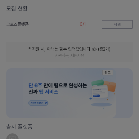
모집 현황
0
/
1
크로스플랫폼
지원
* 지원 시, 아래는 필수 입력값입니다
✍️ (
총
2
개
)
지원직군, 지원사유
광고
출시 플랫폼