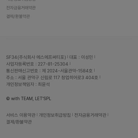
을 유치
전자금융거래약관
제작하
• 관리
결제/환불약관
다수 보
모와 특
역할 분
일정 조
니다.•
요한 자
리, 협
다.별도
교환 그
SF34(주식회사 에스에프써티포)
대표 : 이성민
교환 및
사업자등록번호 : 227-81-25304
운영하며
형성했습
통신판매신고번호 : 제 2024-서울관악-1584호
문화 교
주소 : 서울 관악구 신림로 117 창업히어로3 404호
이를 기
기틀을 
개인정보책임자 : 최윤석
커뮤니티
m을 통
하는 파
© with TEAM, LET'SPL
인 콘텐
규 유저
를 높이
서비스 이용약관
개인정보취급방침
전자금융거래약관
영 및 
의 이벤
결제/환불약관
참가자
완성도를
다. 이