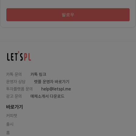
역할:•
리• S
립 및 
팔로우
리• 필
획 및 실
ebook
고 집행 
cebo
사람들
사업 기
비즈니스
투자 유
비• 플
획 수립
니스 기
및 실행
카톡 문의
카톡 링크
환경 또
한국과 
운영자 상담
렛플 운영자 바로가기
경험 우
투자플랫폼 문의
help@letspl.me
상• 비
랫폼이라
광고 문의
매체소개서 다운로드
전할 준
양한 분
바로가기
고 함께
해결 능
커피챗
며, 창
있는 사
출시
야에서
주도적으
홈
4. 함