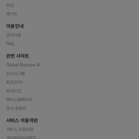
제적인 
모임
문화 경
폼의 성
매거진
전문성
할 기회
이용안내
적인 운
지원서:
공지사항
동기, 
폴리오:
FAQ
첨부 (
전을 믿
을 기다
관련 사이트
요!6. 
또는 긴
Global Bunzee AI
할 수 
인스타그램
저는 지
로 한 
X(트위터)
종사하
수행했습
링크드인
최소 1
컨셉파티
페이스북페이지
주최하며
적 참
공식 유튜브
형성했습
행, 마
서비스 이용약관
분석까지
• 홍보 
서비스 이용약관
aoTa
용해 7
개인정보취급방침
700명