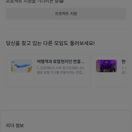
프로젝트
지원을 기다리는 중😁
프로젝트
지원
당신을 찾고 있는 다른 모임도 둘러보세요!
여행객과 로컬현지인 연결플
한국과
랫폼
킹 플
1. 프로젝트의 시작 동기전세계 나라
1. 프
별로 로컬 친구를 만들자라는 컨셉으
공고] 
로 여행객과 로컬 현지인을 연결시켜
로벌 네
주는 플랫폼을 만들고자 합니다보는
운영팀 
여행, 로컬 액티비티 체험하는 여행
외국인을
의 다음은 무엇일까요? 제가 생각하
그룹을 
는 것은 로컬현지인과 생각을 교류하
큰 플랫
는 것이라고 생각합니다나의 취향과
는 비전
관심사에 맞는 로컬 현지인을 만나
5년간 
나의 여행을 풍부하게 해주기 위해,
한 파티
현지인과 여행객을 연결하는 플랫폼
0명 이
을 만들고자 합니다- 만들고자 하는
경험을 
프로덕트에 대해 알려주세요해외여
더 체
리더 정보
행객과 현지인을 연결해주는 플랫폼
자 합니
입니다현지인은 여행객의 여행경험
기반으