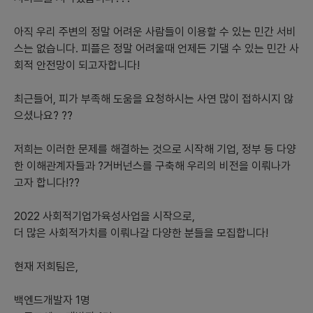
- 모바일 앱가 우선순위가 될 것입니다. 헌혈자나 수혈자가 실시간
으로 현재 위치에서 필요한 정보나 서비스를 받을 수 있기 때문입니
아직 우리 주변의 정말 어려운 사람들이 이용할 수 있는 민간 서비
다.
스는 없습니다. 피플은 정말 어려울때 언제든 기댈 수 있는 민간 사
회적 안전망이 되고자합니다!
5) 초기 시장 진입전략(세가지 이상)
최근들어, 피가 부족해 도움을 요청하시는 사연 많이 접하시지 않
- 헌혈을 원하는 사람들과 헌혈이 필요한 사람들에게 서비스를 홍보
합니다.
으셨나요? ??
- 사회적 문제를 해결하는 목표를 공유하는 기업이나 단체와의 협업
을 추진합니다.
저희는 이러한 문제를 해결하는 것으로 시작해 기업, 정부 등 다양
- 병원, 헌혈 센터 등과 협력하여 더 많은 사용자를 확보합니다.
한 이해관계자들과 ?거버넌스를 구축해 우리의 비전을 이뤄나가
고자 합니다!??
6) 시장을 확대하기위한 전략(세가지 이상)
2022 사회적기업가육성사업을 시작으로,
- 다양한 헌혈 이벤트를 통한 유저 확보
더 많은 사회적가치를 이뤄나갈 다양한 분들을 모집합니다!
- 체계적인 교육 및 홍보 전략으로 헌혈에 대한 Social 인식 제고
- 기술 개발 및 혁신을 통한 서비스 품질 향상
현재 저희팀은,
백엔드개발자 1명