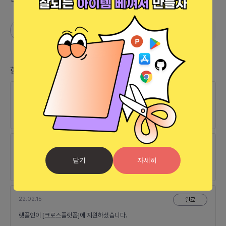
http://pple.site
한줄 소식
22.01.28
완료
피플즈님이 모임을 최초로 개설하셨습니다.
22.02.15
완료
닫기
자세히
렛플인이 [크로스플랫폼]에 지원하셨습니다.
22.02.15
완료
렛플인이 [크로스플랫폼]에 지원하셨습니다.