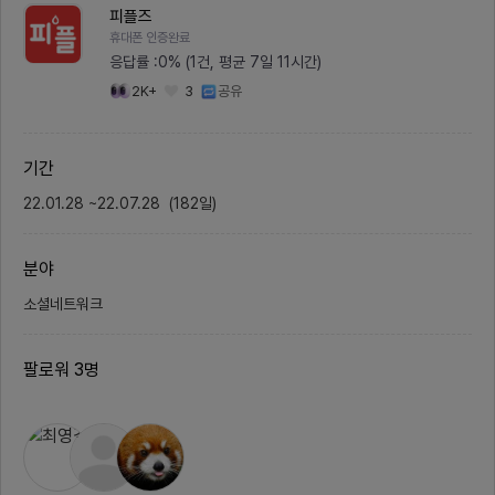
을 풍부하게 해주면서 보상을 받을
주최하며
피플즈
수 있습니다-어떤 사용자들을 타겟
친구 소
휴대폰 인증완료
하고 있는지 적어주세요메인 타켓은
한 서비
1인 여행객입니다2차 타켓은 2인 여
로 발전
응답률 :
0% (1건, 평균 7일 11시간)
행객입니다2. 회의 진행/모임 방식-
다.이러
2K+
3
공유
주1회정도 온라인 미팅 : 먼저 구체
적이고 
적인 컨셉과 방향을 같이 논의했으면
모집 분
합니다- 오프라인미팅은 필요시 진
역할:•
행하면 좋겠습니다.
이트 및
및 매칭
기간
등 사용
영• 필
22.01.28
~
22.07.28
(
182
일
)
드/백엔드
js, N
계 및 
등)• A
분야
환경 경
2년 이
소셜네트워크
오② 디
역할:• 
자 경험
구축 및
팔로워
3
명
자료(포
인• 필요
dobe X
or 등
중심 설
드 로고
인 경험
경험 우