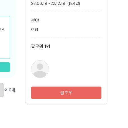
22.06.19
~
22.12.19
(
184
일
)
분야
쌓고
여행
팔로워
1
명
외
0
개
.
팔로우