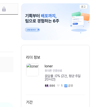
광고
리더 정보
loner
휴대폰 인증완료
응답률 :
0% (2건, 평균 6일
20시간)
886
1
공유
기간