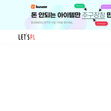
모
임
후
맛
집
(가
제)