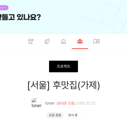
프로젝트
[서울] 후맛집(가제)
loner
(휴대폰 인증)
오래전
로그인
모집 완료
준비 중