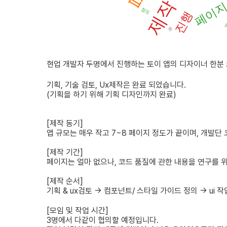
제작
- 이 앱은 구글 플레이스토어를 통해 출시할 예정이므로 모
페이
정도
활동하기 때문입니다.
진행
취
5) 초기 시장 진입 전략
- 디자인에 관심 있는 취업 준비생이나 IT 분야의 신입사원
- 개발자 커뮤니티나 SNS 등을 통해 이 앱을 홍보하고 인
현업
개발자
두명에서
진행하는
토이
앱의
디자이너
한분
- 체험단을 모집하여 앱의 초기 사용자를 확보하고, 그들의
기획
,
기술
검토
, Ux
제작은
완료
되었습니다
.
6) 시장을 확대하기 위한 전략
(
기획을
하기
위해
기획
디자인까지
완료
)
- 대학교나 학원 등의 IT 관련 교육 기관과 협력을 통해 이
- 각종 디자인 공모전이나 핵심에서 이 앱을 활용하는 활동
[
제작
동기
]
- 실제로 이 앱을 통해 성공적으로 스타트업에 입사한 사례를
앱
규모는
매우
작고
7~8
페이지
정도가
끝이며
,
개발단
[
제작
기간
]
페이지는
얼마
없으나
,
코드
품질에
관한
내용을
연구를
[
제작
순서
]
기획
& ux
검토
->
컴포넌트
/
스타일
가이드
정의
-> ui
작
[모임 및 작업 시간]
3명에서 다같이 협의할 예정입니다.