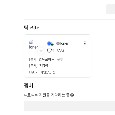
팀 리더
loner
1
3
[본캐]
안드로이드
구루
[부캐]
미입력
UI/UX디자인
담당 중
멤버
프로젝트
지원을 기다리는 중😁