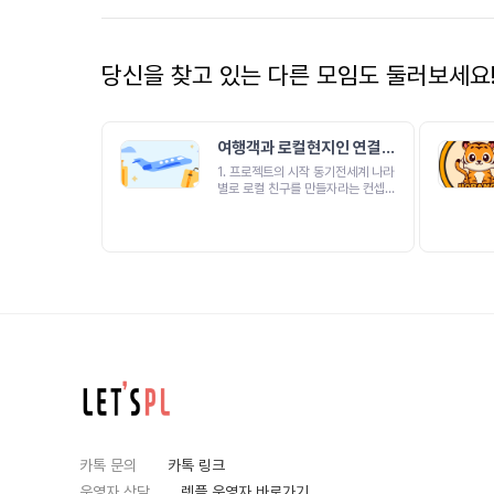
당신을 찾고 있는 다른 모임도 둘러보세요
여행객과 로컬현지인 연결플
랫폼
1. 프로젝트의 시작 동기전세계 나라
별로 로컬 친구를 만들자라는 컨셉으
로 여행객과 로컬 현지인을 연결시켜
주는 플랫폼을 만들고자 합니다보는
여행, 로컬 액티비티 체험하는 여행
의 다음은 무엇일까요? 제가 생각하
는 것은 로컬현지인과 생각을 교류하
는 것이라고 생각합니다나의 취향과
관심사에 맞는 로컬 현지인을 만나
나의 여행을 풍부하게 해주기 위해,
현지인과 여행객을 연결하는 플랫폼
을 만들고자 합니다- 만들고자 하는
프로덕트에 대해 알려주세요해외여
행객과 현지인을 연결해주는 플랫폼
입니다현지인은 여행객의 여행경험
을 풍부하게 해주면서 보상을 받을
수 있습니다-어떤 사용자들을 타겟
하고 있는지 적어주세요메인 타켓은
카톡 문의
카톡 링크
1인 여행객입니다2차 타켓은 2인 여
행객입니다2. 회의 진행/모임 방식-
운영자 상담
렛플 운영자 바로가기