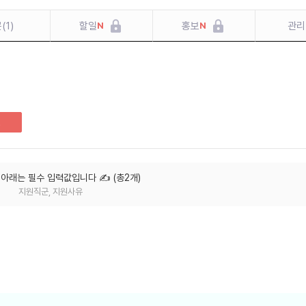
문
(
1
)
할일
홍보
관리
N
N
료
, 아래는 필수 입력값입니다
✍️ (
총
2
개
)
지원직군, 지원사유