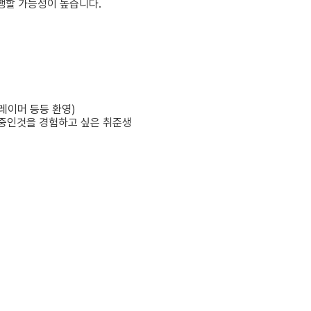
행할 가능성이 높습니다.
레이머
등등
환영
)
중인것을
경험하고
싶은
취준생