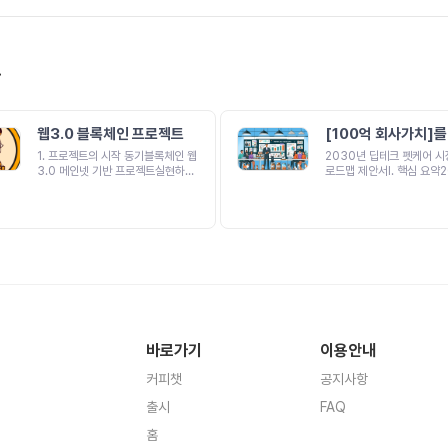
!
웹3.0 블록체인 프로젝트
[100억 회사가치]를
보는 펫로그 대표 모
1. 프로젝트의 시작 동기블록체인 웹
2030년 딥테크 펫케어 시
3.0 메인넷 기반 프로젝트실현하고
로드맵 제안서I. 핵심 요약
자 하는 문제클레이튼, 아이콘, 위믹
4단계 성공을 위한 '시간'
스, 루나 등을 봤을때전세계적으로
점 자산 확보 전략구분전략
이더리움 바이낸스체인 솔라나 등등
공을 위한 핵심 자산성공 여
밈코인 RWA AI 등을 기반으로 한
요인최종 목표 (4단계)핵
블록체인 프로젝트들이 크게 상승하
기반 펫 헬스케어 솔루션 시
고 있는것으로 확인한국은 이것에 대
4년 치 독점 데이터 + 완성
한 글로벌 프로젝트나 해외시장의 흐
인프라2030년 기술 회사
름을 따라가는 프로젝트가 없음실현
우위펫테크 시장 선도핵심 
해결하고자 하는 이유미국 및 전세계
6년 시작은 레드오션 경쟁
시장이 비트코인 ETF승인허가가 나
아닌 4단계 성공을 위한 필
면서 블록체인 시장의 안정성이 확보
펫테크 기술 학습에 최소 3
바로가기
이용안내
되었음추후에는 RWA (실물자산을
요 → 2026~2029년 준
기반으로한 토큰) 외에기존에 시도
년 시장 성장 변곡점 대비 
커피챗
공지사항
했던 블록체인을 활용한 전자장부 및
비 완료II. 배경 분석1. 펫코
지적재산권 등을 활용한 프로젝트가
시대 도래KB 금융·KPMG 
출시
FAQ
설립실현가능성제일 처음 1세대 코
반: 반려동물 시장이 단순 
인인 아이콘은 ICO가격 50원에서
어 건강 관리·전문화 단계로
홈
해외거래소 상장했을때 1만원까지갔
후 추가 구매 의향 1위: 스