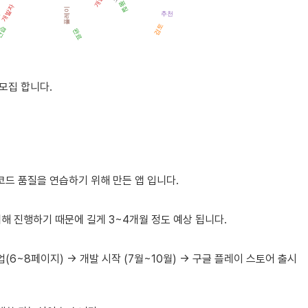
개발
바일 앱이 우선적인 플랫폼입니다. 이는 대상 사용자들이 주로 모바일을 통해 정보를
품질
지
개발자
플레이
추천
검토
연습
완료
에게 직접 홍보하거나 교육기관을 통해 알릴 수 있습니다.
지도를 높일 수 있는 활동을 추진해야 합니다.
모집
합니다
.
 피드백을 통해 서비스를 개선하는 것도 효과적입니다.
 앱을 교육 과정에 활용하도록 할 수 있습니다.
을 유도하여 인지도를 높일 수 있습니다.
 홍보하여 더 많은 사람들에게 앱을 알릴 수 있습니다.
코드
품질을
연습하기
위해
만든
앱
입니다
.
위해
진행하기
때문에
길게
3~4
개월
정도
예상
됩니다
.
업
(6~8
페이지
) ->
개발
시작
(7
월
~10
월
) ->
구글
플레이
스토어
출시