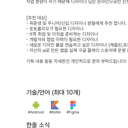
작업 분량이 작기 때문에 디자이너 님은 온라인으로만 진
[
추천
대상
]
- 취준생
및
주니어
/
신입
디자이너
분들에게
추천
합니다
.
- 포토폴리오가
필요한
디자이너
- It
쪽
취업
및
이직을
준비하는
디자이너
- 개발자와
협업
이력이
필요한
디자이너
- 새로운
디자인
툴을
연습하고
싶은
디자이너
(
제플린
,
프
- 자신의
ui
로
만든
앱을
실제
구글
플레이
스토어에
운영
기획 내용 등등 자세한건 개인적으로 문의 부탁드립니다!
기술/언어 (최대 10개)
#
Android
#
Kotlin
#
Figma
한줄 소식