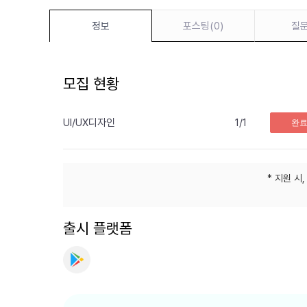
포스팅
(
0
)
질
정보
모집 현황
UI/UX디자인
1
/
1
완
* 지원 시
출시 플랫폼