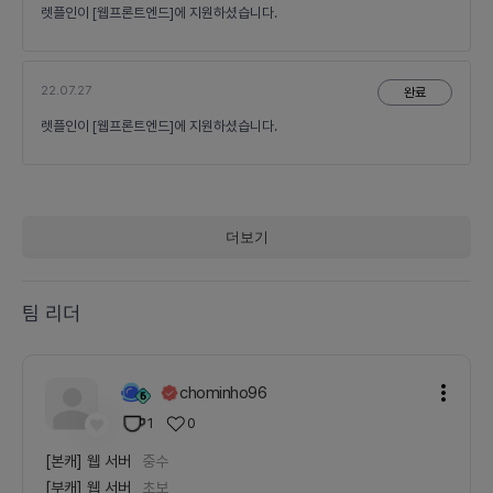
렛플인이 [웹프론트엔드]에 지원하셨습니다.
22.07.27
완료
렛플인이 [웹프론트엔드]에 지원하셨습니다.
더보기
팀 리더
chominho96
1
0
[본캐]
웹 서버
중수
[부캐]
웹 서버
초보