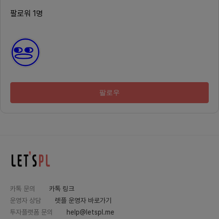
다.4. 현재 멤버 소개 및 진행사항현
빠른 사
팔로워
1
명
재 구성원은서비스 기획, 컨텐츠 기
회의를 
획 → 직접 작가를 컨택하고 인터뷰
화를 위
를 해서 인스타그램을 운영할 예정입
활용하고
니다.그리고 웹 개발에는 풀스택 개
을 대
발이 가능한 두 분이 계시지만 각각
은 슬랙
프론트, 백엔드 나누어서 개발을 진
건미래
행 해 줄 예정입니다.현재 저희는 작
가 자동
가 인터뷰 전문을 올릴 수 있는 개인
본 사업
홈페이지를 개발할 예정이고 추후에
게 먹을
는 커뮤니티 형태의 서비스를 붙일
여, 개
예정입니다.지원해주시는 홈페이지
전 맞춤
팔로우
구조도를 기획 할 수 있는 UX/UI기
다.따라
획자와 UX/UI 디자이너 분이 지원
자, 웹
해주시면 감사하겠습니다.또한 미술
전문영역
을 즐기시고 관심 있으시면 더 좋겠
창업중
습니다!
니다. 
준비되
만들어 
고자 하
드립니다.
om/o
카톡 문의
카톡 링크
운영자 상담
렛플 운영자 바로가기
투자플랫폼 문의
help@letspl.me