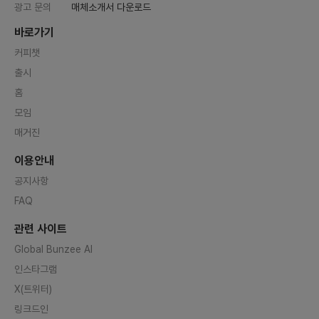
광고 문의
매체소개서 다운로드
바로가기
커피챗
출시
홈
모임
매거진
이용안내
공지사항
FAQ
관련 사이트
Global Bunzee AI
인스타그램
X(트위터)
링크드인