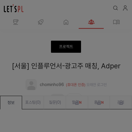
모
임
인
프로젝트
플
루
[서울] 인플루언서-광고주 매칭, Adper
언
서-
광
chominho96
(휴대폰 인증)
오래전
로그인
고
주
모집중
준비 중
매
포스팅
(
0
)
질문
(
0
)
할일
홍보
관리
정보
N
N
칭,
Adper