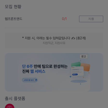
모집 현황
0
/
1
웹프론트엔드
지원
* 지원 시, 아래는 필수 입력값입니다
✍️ (
총
2
개
)
지원직군, 지원사유
광고
출시 플랫폼