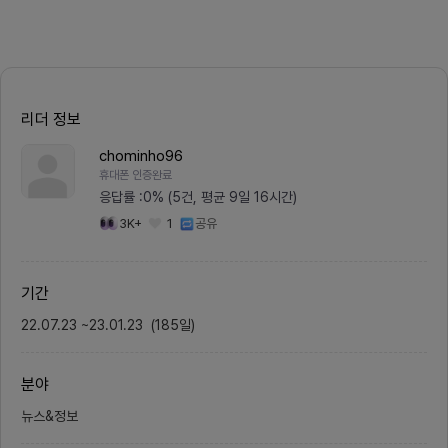
찬가지 입니다. 어렵지 않고 어렵게
는 그 
느낄 필요 없습니다 때로는 가볍고
엔진입
누군가에게 힘이 될 수 있는 우리 일
혁신많은
상의 분야입니다.사람들에게 미술은
“요즘 
더 이상 어렵게만 보지 않았으면 좋
물어보면
겠다 라는 생각을 가지고 우리는 이
저희는 
프로덕트를 만들고 싶습니다.저희는
싶습니다
사람들이 알지 못 하는 미술의 숨겨
을 알고
리더 정보
진 작가들을 세상에 보여주는 미술
취향, 식
플랫폼 입니다.초기 홈페이지1. 작가
한 요리
chominho96
연혁과 함께 기획팀에서 발췌한 작가
음 달도
인터뷰를 볼 수 있는 페이지2. 인터
있나요?”우리는
휴대폰 인증완료
뷰를 보고 댓글과 좋아요를 남길 수
습니다.
응답률 :
0% (5건, 평균 9일 16시간)
있는 기능에자일 형식으로 회원이 늘
아니라,
어나면 계속해서 서비스를 붙이는 방
고그걸 
3K+
1
공유
식으로 프로덕트를 업데이트할 예정
따로 나
1. 커뮤니티 회원들이 미술 전시, 작
진화시키
품, 작가 등 자유롭게 이야기 나눌 수
을 위한
있는 커뮤니티2. 작가와 콜라보를 통
하고 발
기간
해 물건을 제작 후 판매할 수 있는 커
것을 가
머스 기능현재 주 타겟은 20 중후반
요리를 
22.07.23
~
23.01.23
부터 30대 후반의 여성을 위주로 타
(
185
일
)
입니다.
겟 할 예정입니다.2. 회의 진행/모임
가 식단
방식- 주간 온라인 회의는 있지만 업
“나”로 시작하는
무와 개인 사정에 따라 유동적으로
기는 시
분야
진행 하는 중입니다.- 구글밋을 사용
히 음식
하여 온라인 회의를 진행하고, 오프
음식의 
라인은 별도로 논의하여 정합니다.
자 합니
뉴스&정보
3. 저의 경험 및 역할저는 현재 팀원
과 레시
리더 및 서비스 기획을 맡고 있습니
입니다.