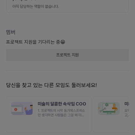
아직 담당하는 역할이 없습니다.
멤버
프로젝트
지원을 기다리는 중😁
프로젝트
지원
당신을 찾고 있는 다른 모임도 둘러보세요!
미술의 달콤한 속삭임 COO
미래형
템
1. 프로젝트의 시작 동기에스프레소
요약델
만 생각하면 사람들은 그걸 왜 마셔
고,사람
라고 하지만 에스프레소가 물과 만나
화하는 
면 활력을 불어 넣어주는 음료, 친구
리는 A
와 담소를 나눌 수 있게 해주는 매개
아니라,
체인 아메리카노가 됩니다.미술도 마
시대를