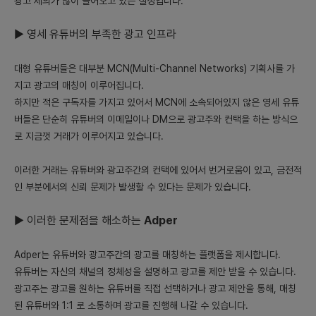
광고 제의가 많이 들어오고 있는 실정입니다.
5) 초기 시장 진입전략
▶️ 영세 유튜버의 부족한 광고 인프라
- 신뢰성있는 플랫폼이라는 이미지 구축
- 유튜버와 광고주들에 대한 광범위한 마케팅 실시
대형 유튜버들은 대부분 MCN(Multi-Channel Networks) 기획사를 가
- 플랫폼의 사용 편의성과 효율성 강조
지고 광고의 매칭이 이루어집니다.
하지만 적은 구독자를 가지고 있어서 MCN에 소속되어있지 않은 영세 유튜
6) 시장을 확대하기 위한 전략
버들은 단순히 유튜버의 이메일이나 DM으로 광고주와 컨택을 하는 방식으
로 지금껏 거래가 이루어지고 있습니다.
- 다양한 유튜버 그룹 및 광고주 대상 서비스 확장
- 광고 성과에 따른 리워드 시스템 도입
이러한 거래는 유튜버와 광고주간의 컨택에 있어서 번거로움이 있고, 금전적
- 다른 SNS 플랫폼의 인플루언서와 광고주를 대상으로 한 서비스
인 부분에서의 신뢰 문제가 발생할 수 있다는 문제가 있습니다.
확장.
▶️ 이러한 문제점을 해소하는
Adper
Adper는 유튜버와 광고주간의 광고를 매칭하는 플랫폼을 제시합니다.
유튜버는 자신의 채널의 정체성을 설명하고 광고를 제안 받을 수 있습니다.
광고주는 광고를 원하는 유튜버를 직접 선택하거나 광고 제안을 통해, 매칭
된 유튜버와 1:1 로 소통하며 광고를 진행해 나갈 수 있습니다.