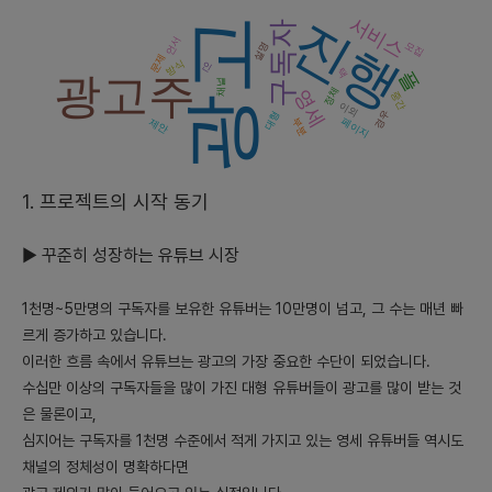
진행
서비스
- 현재 유튜브 광고 시장은 꾸준히 성장하는 추세에 있습니다. 유튜
광고
구독자
언서
모집
브 구독자 수가 늘어나면서 광고주와 유튜버 간의 매칭 플랫폼이 필
설명
문제
방식
인
요한 시점입니다.
택
플
광고주
채널
정체
영세
- 하지만 대형 유튜버들이 대부분의 광고를 차지하고 있어, 영세 유
중간
이외
경우
대형
튜버들에게는 충분한 기회가 주어지지 않습니다.
부분
페이지
제안
- 이로 인해 유튜버와 광고주를 연결해주는 플랫폼의 필요성이 대두
되고 있으며, 이러한 기회를 잡아 서비스를 제공할 수 있는 기업들
이 경쟁력을 가지게 될 것입니다.
1. 프로젝트의 시작 동기
3) 시장에서 경쟁력을 가지기 위한 차별화 기능이나 전략
▶️ 꾸준히 성장하는 유튜브 시장
- 유튜버와 광고주 간의 1대1 매칭 서비스 제공
1천명~5만명의 구독자를 보유한 유튜버는 10만명이 넘고, 그 수는 매년 빠
- 유튜버의 채널 정체성에 맞는 광고주 매칭
르게 증가하고 있습니다.
- 신뢰성있는 광고 거래를 위한 인프라 제공
이러한 흐름 속에서 유튜브는 광고의 가장 중요한 수단이 되었습니다.
4) 출시 플랫폼(모바일 웹/ 모바일 앱/PC 웹) 등의 우선순위와 이유
수십만 이상의 구독자들을 많이 가진 대형 유튜버들이 광고를 많이 받는 것
은 물론이고,
- 초기에는 PC 웹을 통한 서비스 제공이 효과적일 수 있겠으나, 점
심지어는 구독자를 1천명 수준에서 적게 가지고 있는 영세 유튜버들 역시도
차 모바일 사용률이 높아지는 추세를 고려하여 모바일 앱 출시를 우
채널의 정체성이 명확하다면
선적으로 고려하는 것이 바람직하겠습니다.