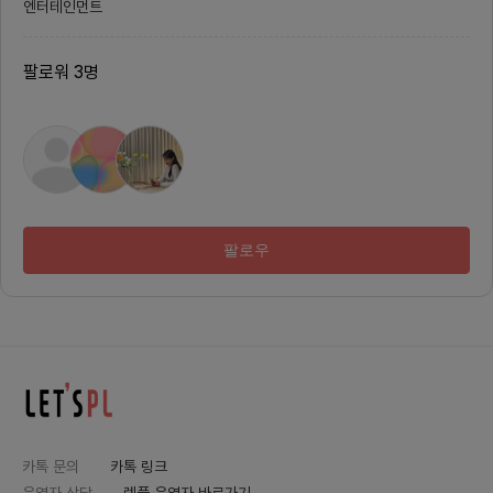
엔터테인먼트
문 접수 시 전 직원 핸드폰 알림 기능
로서 사
추가주문 발생 시, 사장님 및 직원에
니다.커
게 fcm토큰 기반모바일 푸시 알림
제작되었
구현팀 소개 및 구성기존 5명의 개
습니다.
팔로워
3
명
발진으로 구성된 팀이었으나, 현재는
칭)&g
한 가지 프로젝트만 진행하는 관계로
음2️⃣
팀을 축소하여 운영하고 있습니다.기
되고 
획자 : 1명마케터 : 1명디자이너/PM:
트 디자
1명백엔드 개발자 : 1명사용 중인 개
엔드 1
발 툴프런트엔드 : Next.js (React
기획자(
기반), TypeScript, TailwindCS
있습니다.
S, React Native백엔드 : spring
Line
boot, python모바일 : react nati
시간에 
ve인프라 : AWS프로젝트 진행 방
대면 회
식현재 마포구 소재 사무실을 운영하
분 거리
팔로우
고 있으나, 정규적인 사무실에서의
행)월 
프로젝트 진행 계획은 없습니다.( 번
다.또한
개로 진행 할 수는 있습니다 )주 1회
도 운영
정기 온라인 회의 / 필요에 따른 번개
w.ins
온라인 회의지원링크https://doc
ING.
s.google.com/forms/d/17qQ
단순한 
G-md1rzbnRQ2048drjCM-C
는 식의
H5QkABd0N0WQFg7KzI/edi
로드맵(
t?hl=ko&amp;pli=1협업 및 실전
을 제공
개발을 경험 해보시고 싶은 대학생
할 수 
또는 취준생 분들에게 좋은 포트폴리
류, 1
오와 경험 일 것 같습니다.많은 관심
- 해당 
부탁드립니다.감사하게도 많은 분들
사용자보
카톡 문의
카톡 링크
께서 지원해주셨습니다!추가적인 개
합격한 
발자를 모집할 계획을 가지고 있어
소개서,
운영자 상담
렛플 운영자 바로가기