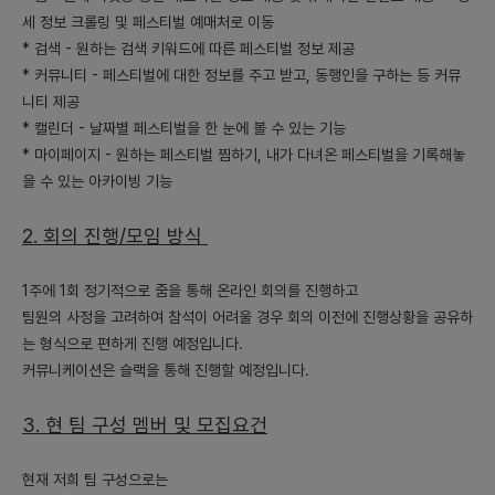
는 커뮤니티 공간을 제공, 서비스의 가치를 높임.
세 정보 크롤링 및 페스티벌 예매처로 이동
- 통합 검색 기능: 다양한 플랫폼의 정보를 한 곳에서 쉽게 볼 수 있
* 검색
- 원하는 검색 키워드에 따른 페스티벌 정보 제공
도록 통합 검색 기능 제공, 사용자의 편의성을 높임.
* 커뮤니티
- 페스티벌에 대한 정보를 주고 받고, 동행인을 구하는 등 커뮤
니티 제공
4) 출시플랫폼(모바일 웹/ 모바일 앱/PC 웹) 등의 우선순위와 이유
* 캘린더
- 날짜별 페스티벌을 한 눈에 볼 수 있는 기능
- 우선적으로 모바일 앱 플랫폼을 중심으로 출시할 것을 권장합니
* 마이페이지
- 원하는 페스티벌 찜하기, 내가 다녀온 페스티벌을 기록해놓
다. 이유는 주요 타겟 고객인 젊은 층이 모바일을 주로 사용하고, 모
바일에서의 사용성과 접근성이 더 높기 때문입니다.
을 수 있는 아카이빙 기능
- 이후에는 PC 웹과 모바일 웹으로 확대하여 광범위한 고객층에게
서비스를 제공할 것을 권장합니다.
2. 회의 진행/모임 방식
5) 초기 시장 진입전략(세가지 이상)
1주에 1회 정기적으로 줌을 통해 온라인 회의를 진행하고
- SNS 마케팅: 젊은 층을 타겟으로 한 SNS 마케팅으로 브랜드 인
팀원의 사정을 고려하여 참석이 어려울 경우 회의 이전에 진행상황을 공유하
지도를 높임.
는 형식으로 편하게 진행 예정입니다.
- 주요 이벤트 연계: 페스티벌이나 공연 등의 주요 이벤트와 연계하
커뮤니케이션은 슬랙을 통해 진행할 예정입니다.
여 서비스 론칭을 홍보.
- 사용자 참여형 컨텐츠: 사용자가 참여할 수 있는 이벤트나 고객 후
3. 현 팀 구성 멤버 및 모집요건
기 등을 활용하여 커뮤니티 활성화 및 브랜드 애착도를 높임.
6) 시장을 확대하기위한 전략(세가지 이상)
현재 저희 팀 구성으로는
- 다양한 장르의 정보 포함: 음악 이외의 다양한 공연과 행사 정보를