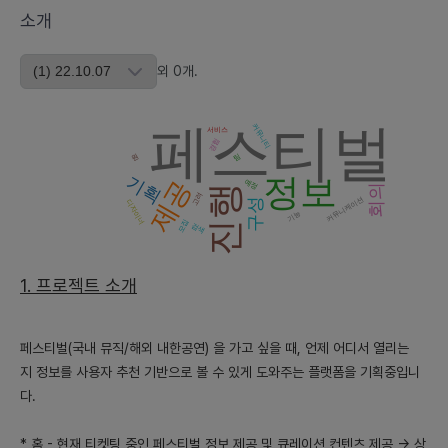
소개
장으로 확장될 것입니다. 이들 소비자의 니즈는 개인 취향에 맞게
다양한 행사를 추천받는 것일 것입니다.
외
0
개
.
2) 현재 시장성과 향후 3년간 시장 추세와 그 이유, 그리고 예상 경
쟁업체와 서비스에 대한 구체적인 설명
페스티벌
- 현재 음악 페스티벌 및 공연을 찾는 정보 검색 서비스 시장은 분화
커뮤니티
서비스
경험
되어 있지 않습니다. 그러나 최근의 문화 소비 트렌드와 디지털 기
원
팀
술의 발전으로 인해, 이 시장은 앞으로 3년간 지속적으로 성장할 것
정보
기획
제공
예정
진행
회의
으로 예상됩니다.
고려
커뮤니케이션
구성
디자이너
- 경쟁업체로는 기타 공연 티켓 예매 사이트 및 앱들이 있을 것입니
기능
모집
검색
다. 그러나 이들 사이트는 일반적으로 표준화된 정보 제공에 초점을
맞추고 있으며, 개인화된 서비스나 커뮤니티 기능은 충분히 제공하
1. 프로젝트 소개
지 않고 있습니다.
3) 시장에서 경쟁력을 가지기위한 차별화 기능이나 전략( 세가지 이
페스티벌(국내 뮤직/해외 내한공연) 을 가고 싶을 때, 언제 어디서 열리는
상)
- 사용자맞춤형 추천 기능: 사용자의 선호도와 행동 데이터를 기반
지
정보를
사용자 추천 기반으로 볼 수 있게 도와주는 플랫폼을 기획중입니
으로 최적의 페스티벌을 추천, 사용자 경험을 개선하고 충성도를 높
다.
임.
- 편리한 커뮤니티 기능: 사용자들이 소통하고 정보를 공유할 수 있
* 홈
- 현재 티켓팅 중인 페스티벌 정보 제공 및 큐레이션 컨텐츠 제공 -> 상