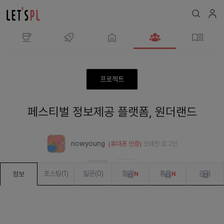
모
임
페
프로젝트
스
티
페스티벌 정보제공 플랫폼, 원더랜드
벌
정
보
nowyoung
(휴대폰 인증)
오래전
로그인
제
공
모집중
준비 중
플
포스팅
(
1
)
질문
(
0
)
할일
홍보
관리
정보
N
N
랫
폼,
원
더