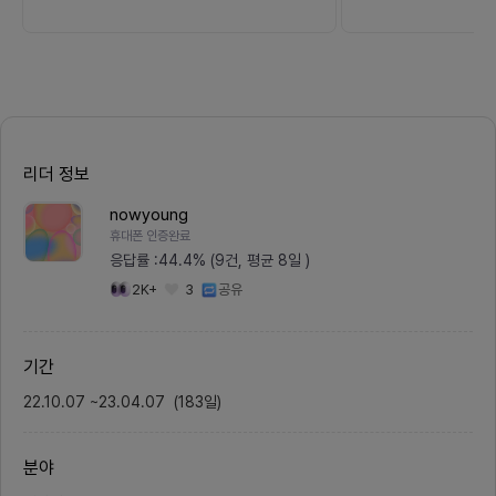
가는 현재 다음과 같은 4가지 서비
로 취직
스를 운영 중입니다.QR코드로 주문
는 네이
결제 가능한 QR오더 서비스,얼루가
고 싶어
ORDER주문 내역을 받아 볼 수 있
기업에 
는 MO앱서비스 및 PC WEB,얼루
갖출 수
가 POS발주 관리 및 직원 출퇴근 관
바비용과
리 서비스,얼루가게생성형 AI기반
을 듣고
외식업 매장 매뉴얼 제작 서비스,얼
무엇인
루매뉴얼이번에 저희 그리고 매장 사
위와 
장님들께서 가게 정보, 가게 메뉴 등
고민들
리더 정보
저희 서비스의 전반적인 내용들을 직
니다.첫
접 커스텀할 수 있는 어드민 웹사이
하는 
트를 개발하고자 합니다.해당 프로젝
별-기업
nowyoung
트와 함께할 프론트엔드 개발자를 모
는 기능
휴대폰 인증완료
집합니다.모집인원 : 프론트엔드 개
통해 사
발자(React native 사용 경험자 우
무별 역
응답률 :
44.4% (9건, 평균 8일 )
대) 1명프로젝트 일정 :2개월 예정
파악하게
2K+
3
공유
(진행 속도에 따라 편차는 발생 할 수
점을 보
있으며, 희망시 지속적으로 활동 가
추천받습
능합니다)진행할 주요 프로젝트 목
직군. 
표 :가게 사장님을 위한 Minimal U
채용공
I 기반의 어드민 페이지 구축QR 주
을 제공
기간
문 기능을 위한가게 메뉴 관리(CRU
가려면 
D)페이지 구현 및 api연동기존 서비
해서 
22.10.07
~
23.04.07
(
183
일
)
스 흐름에 맞춘 minimal ui Admi
해당 기
n Template 커스터마이징관리자
아티클.
전용 기능에 맞는 UX적용기존 프론
을 제공
트엔드 코드 유지보수 및 리팩토링서
터즈는 
분야
비스 안정성을 위한 코드 품질 개선
제안부터
및 구조 정리기존 ‘얼루가게’ 앱에 주
제공까