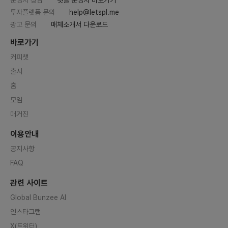
모집 기한을 1주일 더 연장하기로 했
자의 채
투자플랫폼 문의
help@letspl.me
습니다!6월 1일(일)까지 모집 후 6
제공하며
월 2일 이후에 일괄적으로 연락드리
행할 수
광고 문의
매체소개서 다운로드
겠습니다. 감사합니다!
용자들
로 성장
바로가기
션을 만
함께 개
커피챗
엔지니
홍보할
출시
다!3️
드 &a
홈
하고 싶
Ops 구
모임
Boot
dle 
매거진
L, Re
험Sprin
이용안내
WT 기
atch
공지사항
ytho
험Scra
FAQ
제/검증
적재하
ocker,
관련 사이트
CD 경험
nage
Global Bunzee AI
험Kub
인스타그램
험Git
oCD,
X(트위터)
설정 관