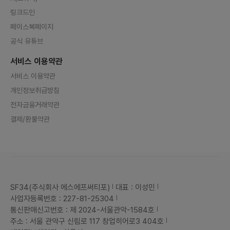
eus 
링크드인
문제를 
항]현재
페이스북페이지
을 바탕
약 75
공식 유튜브
태입니다
인프라를
서비스 이용약관
자들과의
을 받을
서비스 이용약관
젝트는 
가지는 
개인정보취급방침
위주로 진
k, Gi
전자금융거래약관
용하고 
업 또는
결제/환불약관
합니다.
이후에는
팀원/직
4️⃣.
원을 찾
션 ]마
즈를 브
니다.
올릴 마
SF34(주식회사 에스에프써티포)
대표 : 이성민
께 제작
사업자등록번호 : 227-81-25304
널을 통
다.GA 
통신판매신고번호 : 제 2024-서울관악-1584호
넥터즈 
주소 : 서울 관악구 신림로 117 창업히어로3 404호
드를 무
을 보유