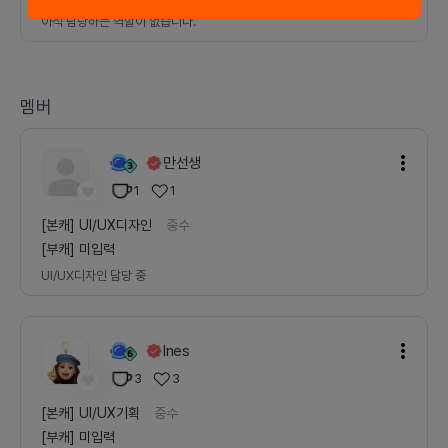
아직 담당하는 역할이 없습니다.
멤버
만선생
1
1
[본캐]
UI/UX디자인
중수
[부캐]
미입력
UI/UX디자인
담당 중
Ines
3
3
[본캐]
UI/UX기획
중수
[부캐]
미입력