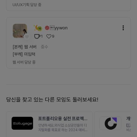
UI/UX기획
담당 중
yywon
1
9
[본캐]
웹 서버
중수
[부캐]
미입력
웹 서버
담당 중
당신을 찾고 있는 다른 모임도 둘러보세요!
포트폴리오용 실전 프로젝
개인 
트] 외식업 SaaS Admin
천 솔
안녕하세요.외식업 소상공인들의 디
1️⃣.
지털화를 목표로 하는 2024 예비창
비스 기
업패키지 졸업 팀 얼루가입니다.얼루
데 어떤