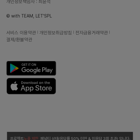
개인정보책임자 : 최윤석
용자 퍼
다.커넥
자이너와
© with TEAM, LET'SPL
인스타
하게 됩니
ram.
서비스 이용약관
개인정보취급방침
전자금융거래약관
D[ 부
사용자 
결제/환불약관
됩니다.
커넥터즈
분과 급
할 수 
기타 문
해주시고
asifc
로 부탁
탁드립니
프로젝트
노출 제한
페널티 상태(응답률 50% 미만 & 미응답 3회 초과) 입니다.