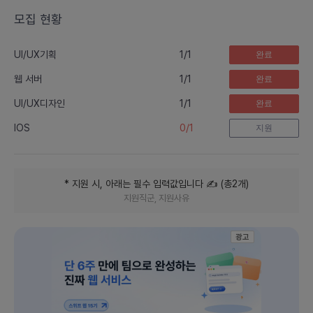
랜
모집 현황
드
1
/
1
UI/UX기획
완료
1
/
1
웹 서버
완료
1
/
1
UI/UX디자인
완료
0
/
1
IOS
지원
* 지원 시, 아래는 필수 입력값입니다
✍️ (
총
2
개
)
지원직군, 지원사유
광고