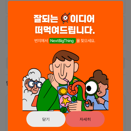
모임에서 특정멤버가 방출되었습니다.
22.10.14
완료
렛플인이 [웹 서버]에 지원하셨습니다.
더보기
팀 리더
nowyoung
1
12
닫기
자세히
[본캐]
그래픽디자인
중수
[부캐]
그래픽디자인
초보