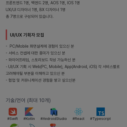
프론트엔드 1명, 백엔드 2명, AOS 1명, IOS 1명
포함하여 서비스를 다양화.
UX/UI 디자이너 1명, BX 디자이너 1명
- 협업 및 파트너십 전략: 공연 주최사 또는 플랫폼과 협업하여 특별
총 7명으로 구성되어 있습니다.
한 이벤트나 서비스를 제공.
- 해외 시장 진출: 언어 및 지역별로 맞춤형 정보를 제공하여 글로벌
시장 진출.
UI/UX 기획자 모집
- PC/Mobile 화면설계에 경험이 있으신 분
- 서비스 컨셉에 대한 흥미가 있으신 분
- 와이어프레임, 스토리보드 작성 가능하신 분
-
UI/UX 기획 시 Web(PC, Mobile), App(Android, iOS) 각 서비스별로
고려해야될 부분을 이해하고 있으신 분
- 협업 및 커뮤니케이션 경험을 쌓고 싶으신분
기술/언어 (최대 10개)
#
Swift
#
Kotlin
#
AndroidStudio
#
React
#
Typescript