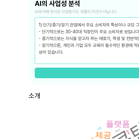
AI의 사업성 분석
AI에 의해 분석된 사업평가로, 렛플의 의견이 아닙니다.
1) 단기/중기/장기 관점에서 주요 소비자의 특성이나 규모 
- 단기적으로는 30-40대 직장인이 주요 소비자로 보입니
- 중기적으로는 지식을 얻고자 하는 애호가, 학생 및 전반적
- 장기적으론, 개인과 기업 모두 교육이 필수적인 환경에 
성이 있습니다.
2) 현재 시장성과 향후 3년간 시장 추세, 그리고 예상 경쟁
- 현재 온라인 교육과 지식 콘텐트 시장은 빠르게 성장하고 
화되고 있습니다.
- 의미 있는 콘텐츠 전달과 낭비적인 정보를 줄이는 방향으
- 경쟁사로는 네이버나 네이트등 기존 포털사이트와 큐레이션
소개
3) 시장에서 경쟁력을 가지기위한 차별화 기능이나 전략
콘
- 콘텐츠 크리에이터들에게 부가적인 수익창출 할 수 있는 
- 사용자의 학습환경에 맞는 콘텐츠 요약 제공
플랫폼
- MVP를 통한 사용자 측면에서의 실험과 반복적인 피드백
기본
회의
경제
제공