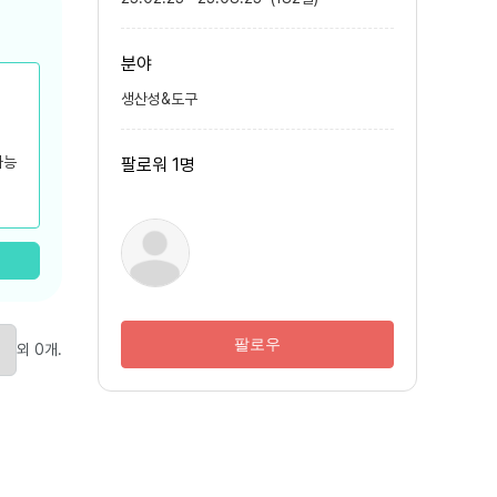
분야
생산성&도구
가능
팔로워
1
명
 가속
팔로우
외
0
개
.