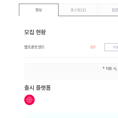
포스팅
(
2
)
질
정보
모집 현황
웹프론트엔드
0
/
1
지
* 지원 시
출시 플랫폼