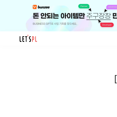
모
임
Frontend_
콘
텐
츠
요
약
플
랫
폼