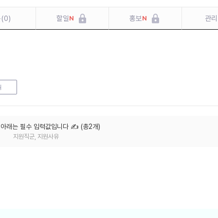
문
(
0
)
할일
홍보
관리
N
N
원
, 아래는 필수 입력값입니다
✍️ (
총
2
개
)
지원직군, 지원사유