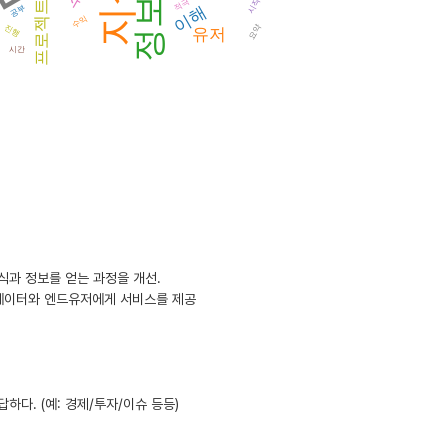
지식
정보
시작
적극
프로젝트
이해
공부
수익
-40대 주 타겟층이 모바일을 통해 정보를 얻는 경향이 강하기 때문입니다. 데이타에
요약
진행
유저
습니다.
시간
약, 전달 서비스로 집중
 프로모션 진행
및 업그레이드
식과 정보를 얻는 과정을 개선.
리에이터와 엔드유저에게 서비스를 제공
하다. (예: 경제/투자/이슈 등등)