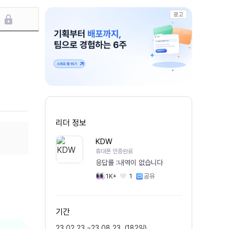
광고
리더 정보
KDW
휴대폰 인증완료
응답률 :
내역이 없습니다
1K+
1
공유
기간
23.02.23
~
23.08.23
(
182
일
)