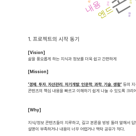
문제
4) 출시플랫폼 우선순위와 그 이유
공유
내용
관심
엔드
- 모바일을 우선으로하는 것이 좋을 것이며, 그 이유는 30
면 이 연령층에서 스마트폰 이용률은 90% 이상으로 나타났
해결
5) 초기 시장 진입 전략
- 주요 타깃층인 30-40대 직장인에 초점을 맞춘 콘텐츠 요
1. 프로젝트의 시작 동기
- 유료 콘텐츠를 제너럴 연령대에게 무료로 체험할 수 있는
- 크리에이터들에게 보다 많은 혜택을 제공하여 콘텐츠 확보
[Vision]
삶을 풍요롭게 하는 지식과 정보를 더욱 쉽고 간편하게
6) 시장을 확대하기 위한 전략
- 다양한 콘텐츠 파트너십을 통해 서비스를 다양화
[Mission]
- 세분화된 타깃 마케팅 및 사용자 맞춤형 추천 시스템 도입
- 사용자의 사용성 향상을 위한 지속적인 서비스 업데이트 
'경제, 투자, 자산관리, 자기개발, 인문학, 과학, 기술, 생활'
등의 지
콘텐츠의 핵심 내용을 빠르고 이해하기 쉽게 나눌 수 있도록 크
[Why]
지식/정보 콘텐츠들이 지루하고, 길고 본론을 빙빙 돌려 말해서 답답
설명이 부족하거나 내용이 너무 어렵거나 맥락 공유가 적다.