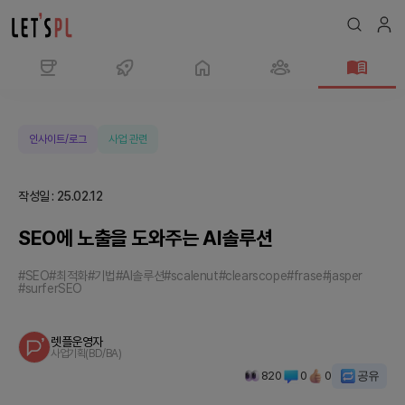
SEO
에
노
인사이트/로그
사업 관련
출
을
작성일
:
25.02.12
도
와
SEO에 노출을 도와주는 AI솔루션
주
는
#SEO
#최적화
#기법
#AI솔루션
#scalenut
#clearscope
#frase
#jasper
#surferSEO
AI
솔
루
렛플운영자
사업기획(BD/BA)
션
820
0
0
공유
|
매