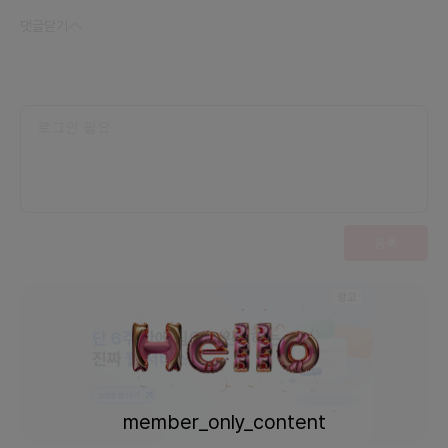
발 2014-2016.현대카드 캐피탈 IT PM 2010-201
3.주식회사 파비욘드더게임 창업 및 폐업
댓글
닫기
등록
광고
member_only_content