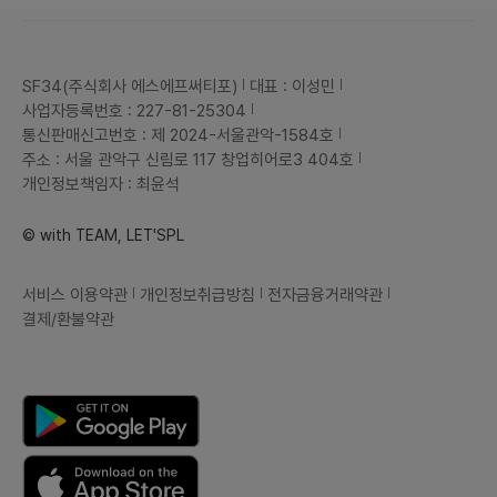
SF34(주식회사 에스에프써티포)
대표 : 이성민
사업자등록번호 : 227-81-25304
통신판매신고번호 : 제 2024-서울관악-1584호
주소 : 서울 관악구 신림로 117 창업히어로3 404호
개인정보책임자 : 최윤석
© with TEAM, LET'SPL
서비스 이용약관
개인정보취급방침
전자금융거래약관
결제/환불약관