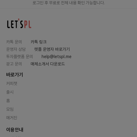
로그인 후 무료로 전체 내용 확인 가능합니다.
로그인
/
회원 가입
카톡 문의
카톡 링크
운영자 상담
렛플 운영자 바로가기
투자플랫폼 문의
help@letspl.me
광고 문의
매체소개서 다운로드
바로가기
커피챗
출시
홈
모임
매거진
이용안내