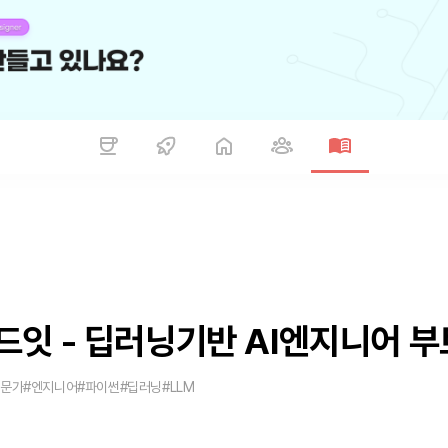
드잇 - 딥러닝기반 AI엔지니어 
전문가
#엔지니어
#파이썬
#딥러닝
#LLM