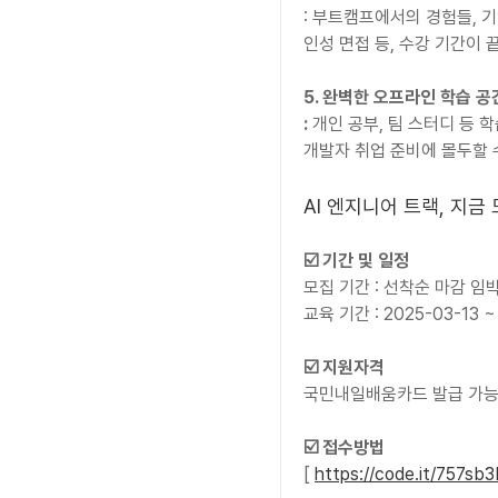
: 부트캠프에서의 경험들, 기
인성 면접 등, 수강 기간이
5. 완벽한 오프라인 학습 공
:
 개인 공부, 팀 스터디 등 
개발자 취업 준비에 몰두할 
AI 엔지니어 트랙, 지금
☑️ 기간 및 일정
모집 기간 : 선착순 마감 임박
교육 기간 : 2025-03-13 ~
☑️ 지원자격
국민내일배움카드 발급 가능
☑️ 접수방법
[ 
https://code.it/757sb