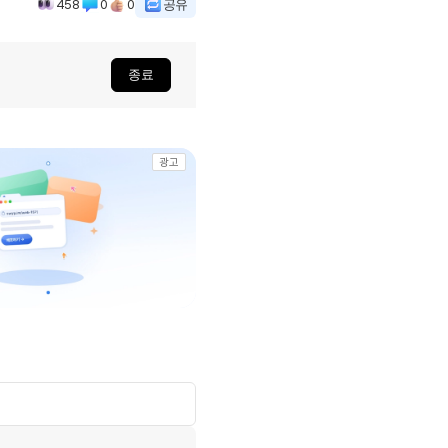
458
0
0
공유
종료
광고