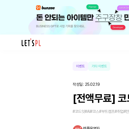
[전
액
무
이벤트
기타 이벤트
료]
코
작성일
:
25.02.19
드
잇
[전액무료] 코
-
딥
#코드잇
#AI
#코스
#부트캠프
#취업
#
러
닝
렛플운영자