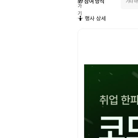
🎁 참여 방식
기타 
세
요
🤷 행사 상세