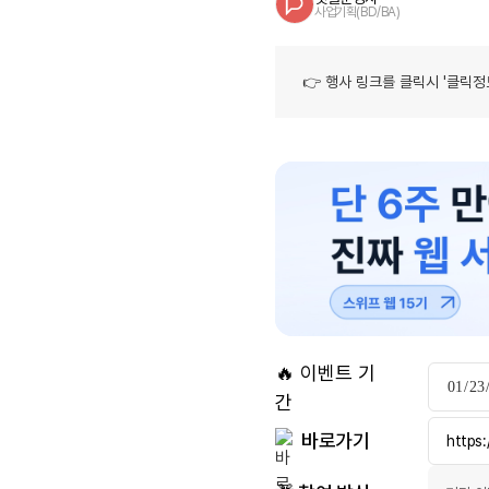
기
사업기획(BD/BA)
반
AI
엔
👉 행사 링크를 클릭시 '클릭정
지
니
어
부
트
캠
프
|
매
거
진
🔥 이벤트 기
에
간
참
바로가기
https
여
하