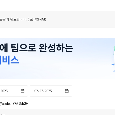
도는'가 완료됩니다. ( 로그인시만)
-
://code.it/757sb3H