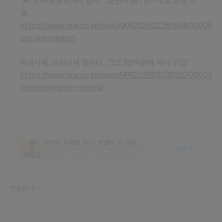
"ATS 시대 동학개미 잡자"…증권사 MTS·수수료 경쟁 치
열
https://www.yna.co.kr/view/AKR20250228168800008?
section=search
베르사체, 프라다에 팔리나…"2조3천억원에 매각 근접"
https://www.yna.co.kr/view/AKR20250303025700009?
section=market-plus/all
저번주 주목할 뉴스! 렛플이 다 모음
팔로우
지난주(2X.XX.XX~2X.XX.XX)에 주목할만한 뉴스 기
사 모음입니다소식에 뒤쳐지지 마세요.포브스 "미국 웹
툰 시장 21억달러 가치…네이버웹툰, 창작자 수익 기
회"https://n.news.naver.com/mnews/article/
421/0006736410?sid=105'영업이익률 급락' 네
카오 … 300만 개미 속탄다https://n.news.naver.
com/mnews/article/009/0005113826?sid=
댓글
닫기
101챗GPT 열풍에 일상 속 AI서비스 인기…글 창작부
터 면접 도우미까지https://n.news.naver.com/art
icle/031/0000739732?sid=1052021년 '김범
수 선언' 후 카카오… 문어발 잘라냈나https://n.new
s.naver.com/article/665/0000000758?sid
=105엔터, 웹툰, 택시 … 대표품목으로 다시 그린 '카