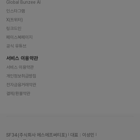
그, 대목 '블프' 앞두고 겹악재…진화에 안간힘https://
n.news.naver.com/mnews/article/277/000
홈
5342121?sid=101[플랫폼 규제 패러다임을 바꾸자]
〈5·끝〉자율규제로 토종 플랫폼 우대…혁신이 춤추게 하
라https://n.news.naver.com/mnews/article/0
모임
30/0003157494?sid=101"우리 게이트키퍼 아
냐"…메타·틱톡 EU 규제에 항소https://n.news.nav
매거진
er.com/mnews/article/018/0005621319?sid
=101미국인들 틱톡으로 뉴스 본다…이용률 3년 새 2
2％→43％https://n.news.naver.com/mnews/
이용안내
article/001/0014336207?sid=104구글, 쇼핑
AI도구 발표…아마존 검색시장 침투 방어 포석https://
n.news.naver.com/mnews/article/009/000
공지사항
5216396?sid=105
FAQ
관련 사이트
Global Bunzee AI
인스타그램
X(트위터)
링크드인
페이스북페이지
공식 유튜브
서비스 이용약관