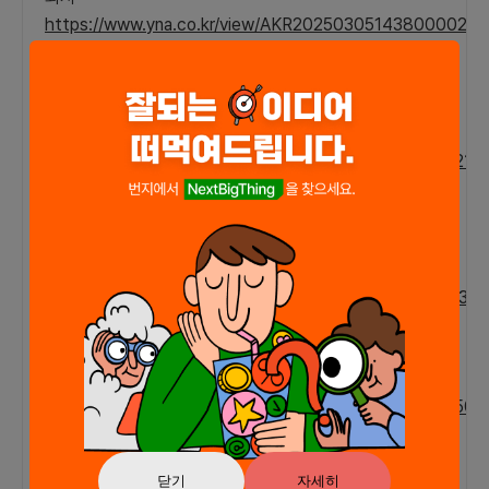
https://www.yna.co.kr/view/AKR20250305143800002?
section=economy/all
정부 첨단전략산업기금 50조…반도체·배터리 등에 100조
지원
https://www.yna.co.kr/view/AKR20250305017100002?
section=news&site=topnews02
엔비디아 '쾌속질주' 주춤…고성능 AI칩 시장 성장 둔화 전
망도
https://www.yna.co.kr/view/AKR20250302018400003?
input=1195m
트럼프 리스크에 뉴욕증시 ‘검은 밤’…서학개미 어디로?
https://magazine.hankyung.com/business/article/2025
2위 대형마트 홈플러스 기업회생절차 개시… 사모펀드
닫기
자세히
MBK 소유