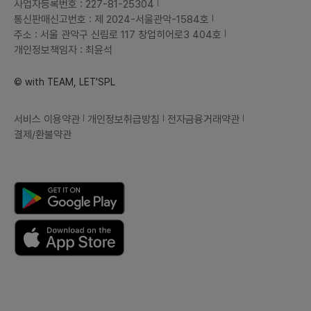
서비스 이용약관
개인정보취급방침
전자금융거래약관
결제/환불약관
SF34(주식회사 에스에프써티포)
대표 : 이성민
사업자등록번호 : 227-81-25304
통신판매신고번호 : 제 2024-서울관악-1584호
주소 : 서울 관악구 신림로 117 창업히어로3 404호
개인정보책임자 : 최윤석
© with TEAM, LET'SPL
서비스 이용약관
개인정보취급방침
전자금융거래약관
결제/환불약관