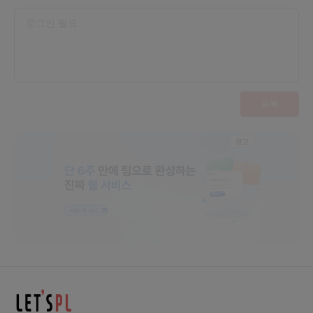
카오 왕국'https://n.news.naver.com/mnews/ar
ticle/665/0000000763?sid=105[단독]카카오
TV 오리지널, 카카오TV서 못본다…3년만에 전략수정
https://n.news.naver.com/mnews/article/00
8/0004872717?sid=105"최소 5년"…엔씨 vs 카
겜, 기나긴 '표절 법정공방' 시작했다https://n.news.
naver.com/article/008/0004872552?sid=1
05‘이자 장사’ 집중한 인뱅…6년 동안 덩치만 불렸다
[경제 블로그]https://n.news.naver.com/mnew
s/article/081/0003352442?sid=101SSG페이·
스마일페이, 매물로 나왔다https://n.news.naver.c
om/mnews/article/018/0005459593?sid=1
등록
05애플페이 반쪽짜리 할부결제…온라인에선 '불가'htt
ps://n.news.naver.com/mnews/article/030/
0003089892?sid=101"코노에서 현금결제? 옛
말" TJ미디어, 네이버페이 머니·포인트 결제 도입http
s://n.news.naver.com/mnews/article/014/00
광고
05102474?sid=101"카카오톡 알림톡, 이용자 후생
에 기여…연간 약 2122억원 규모"https://n.news.n
aver.com/mnews/article/031/000078923
9?sid=105'다사다난'한 카카오모빌리티…국내선 사
태 수습 vs 해외선 사업 확장https://n.news.naver.
com/mnews/article/031/0000789287?sid=
105SK스퀘어, 5천억 못 갚으면 내달 '11번가' 강제매
각될듯https://n.news.naver.com/mnews/articl
e/009/0005216786?sid=101요기요, 최고경영
자(CEO)에 이정환 대표 선임https://n.news.nave
r.com/mnews/article/016/0002226110?sid=
105배달앱 이용률 2개월 연속 ‘주춤’…쿠팡이츠 나홀
로 '질주'https://n.news.naver.com/mnews/arti
cle/092/0002311905?sid=105야놀자클라우드,
신규 법인 '야놀자클라우드 파트너스' 설립https://n.n
ews.naver.com/mnews/article/003/001221
완전히 다른 카테고리 추천드려요.
5481?sid=105‘PDF도 파일째 번역’...구독형 AI 번
역기 ‘딥엘 프로’ 써보니 [백문이 불여IT견]https://n.
news.naver.com/mnews/article/009/00052
16878?sid=105잇단 악재에 카카오뱅크·페이 곤혹