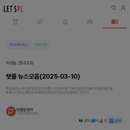
렛
플
뉴
인사이트/로그
전체 대상
스
모
작성일
:
25.03.10
음
(2025-
렛플 뉴스모음(2025-03-10)
03-
10)
#홈플러스회생
#독일재무장
#EU안보비증가
#트럼프관세
#미국불매운동
#캐나디아노
#베르사체매각
#엔비디아성장률
#미국적자
|
매
거
렛플운영자
사업기획(BD/BA)
진
419
0
0
공유
에
참