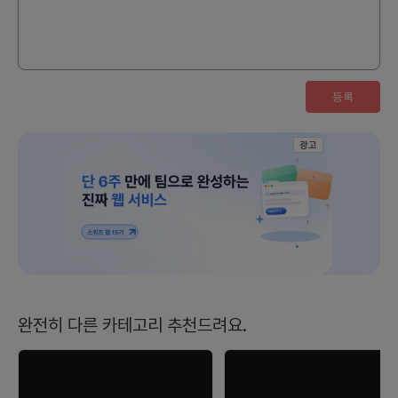
수 있는 서비스를 만들고자 합니다.컨텐츠를 올리게 하
는 동인으로는 블록체인 기반의 부동산 보상 개념을 적
용했으며, 최근 핫한 트랜드와 지역을 바로 볼 수 있게
하여 더 풍성한 컨텐츠가 올라올 수 있도록 합니다.HE
RE는 일상의 활동을 미래의 투자로 연결하고자 하는,
혹은 내가 제공한 컨텐츠를 더 많은 사람들과 나누고자
하는 우리 주변 보통의 모든 사람들을 대상으로 하며 궁
극적으로 글로벌 서비스를 지향합니다.최초 2D 세상에
서의 접근을 시작으로 3D를 넘어 온라인과 오프라인를
등록
mix한 완전한 digital twin, 메타버스의 세상으로 확
장합니다.여기, 그런 전에 없던 서비스를 함께 만들어갈
크리에이터/아티스트분들을 모집하오니 관심 있으신
분은 아래 내용들을 참고해주시어 연락 바라겠습니다.
그럼 연락 기다리고 있겠습니다.감사합니다.2. 회의 진
광고
행/모임 방식현재 저희는 기획 1, 개발 1, 총 2명으로 구
성되어 있습니다 프로젝트 리더인 디에스에 대한 경험
과 경력은 dreamsurferds.io를 참고해주세요.합류
하시게 되면 HERE(teamhere.io)와 우리동네 수다
방 ‘동수다’ 서비스를 함께 진행하셔도 좋습니다.우리동
네 수다방 ‘동수다’ 렛플 프로젝트 링크 참고:https://l
etspl.me/project/1781/%EC%9A%B0%EB%
A6%AC%EB%8F%99%EB%84%A4%20%E
C%88%98%EB%8B%A4%EB%B0%A9%2
0%EB%8F%99%EC%88%98%EB%8B%A
4?tab=mgmt3. 그외 자유기재최초 HERE의 발의자
인 저는 현재 마포 공덕에 살고 있으며 현재 팀원 모두
인근 거주민들로 구성되어 있으며정기미팅이 오프라인
기반으로 진행되는 만큼 가능한 인근 거주민을 우대드
리고 있이며 향후 지표 추이에 따라 창업도 생각하고 있
는 만큼 스타트업, 창업 유경험자는 우대 드립니다.어떤
완전히 다른 카테고리 추천드려요.
한 프로젝트를 혼자서 해가기에는 어려움이 많고 결국
엔 팀이 중요했던것 같습니다.일반 대중에게 널리 쓰일
수 있는 그런 서비스를 함께 만들어 간다는 생각으로 꾸
준히 함께 해가봐주실 분들의 관심을 부탁 드립니다.감
사합니다.