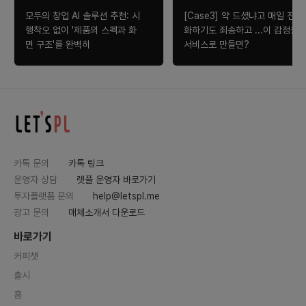
모두의 창업 AI 솔루션 추천: 시
[Case3] 약 드셨냐고 매일 전
행착오 없이 '제품의 스펙과 화
화하기도 죄송하고 ...이 감정을
면 구조'를 완벽히
서비스로 만들면?
카톡 문의
카톡 링크
운영자 상담
렛플 운영자 바로가기
투자플랫폼 문의
help@letspl.me
광고 문의
매체소개서 다운로드
바로가기
커피챗
출시
홈