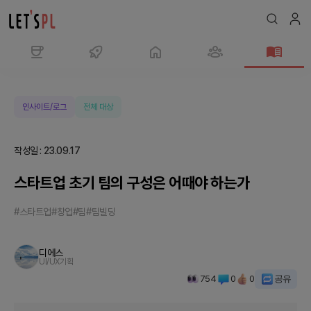
스
타
트
인사이트/로그
전체 대상
업
초
작성일
:
23.09.17
기
팀
스타트업 초기 팀의 구성은 어때야 하는가
의
구
#스타트업
#창업
#팀
#팀빌딩
성
은
디에스
어
UI/UX기획
때
754
0
0
공유
야
하