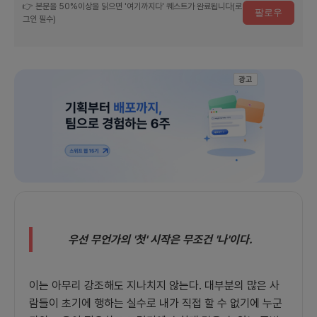
👉 본문을 50%이상을 읽으면 '여기까지다' 퀘스트가 완료됩니다(로
팔로우
는
그인 필수)
가
|
매
광고
거
진
에
참
여
하
세
요
우선 무언가의 '첫' 시작은 무조건 '나'이다.
이는 아무리 강조해도 지나치지 않는다. 대부분의 많은 사
람들이 초기에 행하는 실수로 내가 직접 할 수 없기에 누군