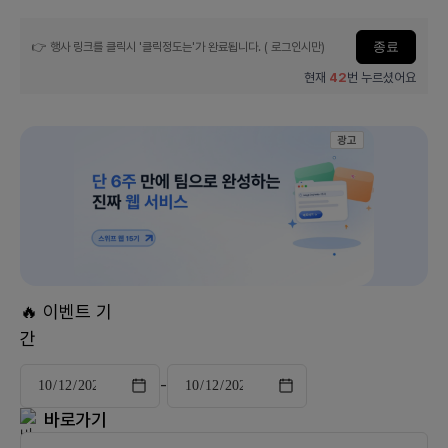
젝
트
종료
👉 행사 링크를 클릭시 '클릭정도는'가 완료됩니다. ( 로그인시만)
경
현재
42
번
누르셨어요
험
기
|
광고
매
거
진
에
참
여
하
🔥 이벤트 기
세
간
요
-
바로가기