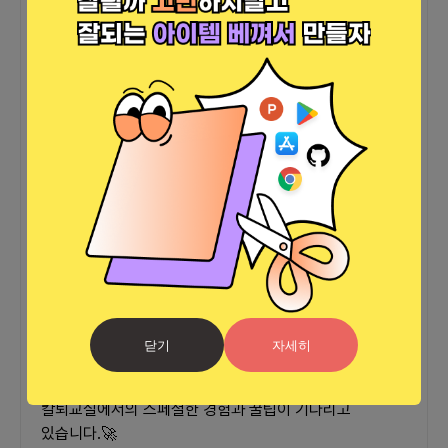
🎤
연사
포커스마이 PM 장현민
현) 라일라베레즈 대표
전) 하드웨어 액셀러레이터 N15 이사
전) 2021-2023 포항공과대학교 창업멘토
💝
참여 후 후기 작성 해주신다면?
(잠깐! 이건 놓칠
수 없죠!)
1) 메이벅스 10만 포인트 증정! ☕️
2) 웨이브온 노코드툴 유료 플랜 1개월 무료 이용권 🎉
닫기
자세히
사이드 프로젝트에 관심 있으신 분들, 이 기회를 놓치지 
마세요!
칼퇴교실에서의 스페셜한 경험과 꿀팁이 기다리고 
있습니다.🚀