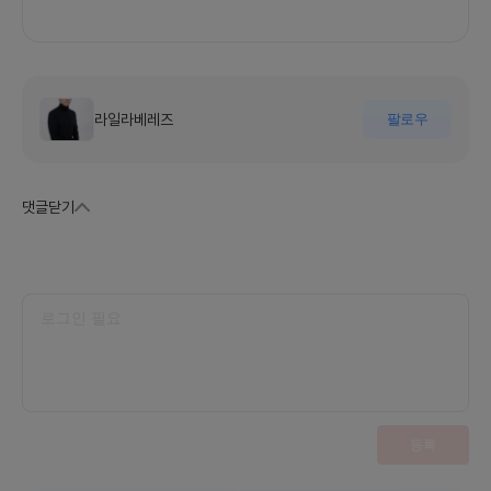
라일라베레즈
팔로우
댓글
닫기
등록