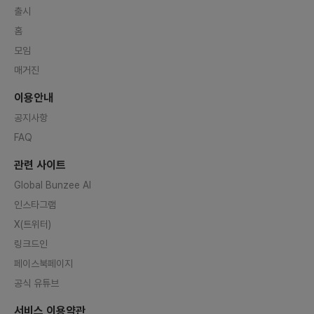
카톡 문의
카톡 링크
운영자 상담
렛플 운영자 바로가기
투자플랫폼 문의
help@letspl.me
광고 문의
매체소개서 다운로드
바로가기
커피챗
출시
member_only_content
홈
모임
로그인 후 무료로 전체 내용 확인 가능합니다.
매거진
로그인
/
회원 가입
이용안내
공지사항
FAQ