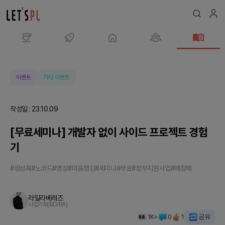
[무
료
세
이벤트
기타 이벤트
미
나]
작성일
:
23.10.09
개
발
[무료세미나] 개발자 없이 사이드 프로젝트 경험
자
기
없
이
#생성AI
#노코드
#명상
#마음챙김
#세미나
#무료
#정부지원사업
#예창패
사
이
라일라베레즈
드
사업기획(BD/BA)
프
1K+
0
1
공유
로