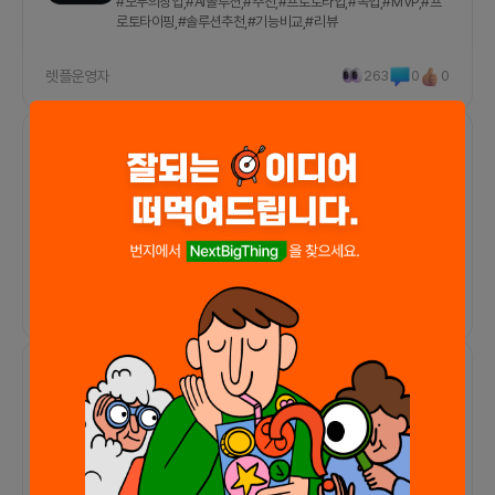
#모두의창업,#AI솔루션,#추천,#프로토타입,#목업,#MVP,#프
로토타이핑,#솔루션추천,#기능비교,#리뷰
렛플운영자
263
0
0
인사이트/로그
전체 대상
모두의 창업 테크 트랙 예선 통과 1,027개 팀 사업
아이템 전수 분석 (재도전 필독)
#모두의창업,#아이디어분석,#전수분석,#솔루션추천,#재도
전,#필수입력,#합격비밀,#심사조건,#합격조건
렛플운영자
85
0
0
인사이트/로그
전체 대상
모두의 창업에서 아이디어 경쟁분야 한눈에 보는
꿀팁 공유
#모두의창업,#아이디어,#경쟁분야,#아이디어비교,#솔루션,#
번지,#4천개,#비교,#검색