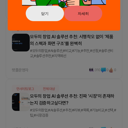
렛플운영자
236
0
1
닫기
자세히
인사이트/로그
전체 대상
모두의 창업 AI 솔루션 추천: 시행착오 없이 '제품
의 스펙과 화면 구조'를 완벽히
#모두의창업,#AI솔루션,#비교,#기능,#추천,#선정,#솔루션비
교,#솔루션추천,#지역예선
렛플운영자
310
0
0
인사이트/로그
전체 대상
모두의 창업 AI 솔루션 추천: 진짜 '시장'이 존재하
는지 검증하고싶다면?
#모두의창업,#AI솔루션,#추천,#리뷰,#목록,#기능비교,#선택,#
팁,#시장검증