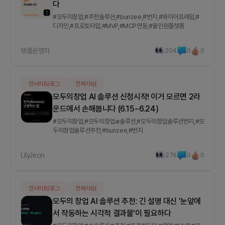
다
#모두의창업,#추천솔루션,#bunzee,#번지,#와이어프레임,#
디자인,#프로토타입,#MVP,#MCP연동,#올인원플랫폼
렛플운영자
204
0
0
인사이트/로그
전체 대상
모두의창업 AI 솔루션 신청시작! 이거 모르면 2라
운드에서 손해봅니다 (6.15~6.24)
#모두의창업,#모두의창업ai솔루션,#모두의창업솔루션번지,#모
두의창업솔루션추천,#bunzee,#번지
LilyJeon
276
0
0
인사이트/로그
전체 대상
모두의 창업 AI 솔루션 추천: 긴 설명 대신 '눈앞에
서 작동하는 시각적 결과물'이 필요하다