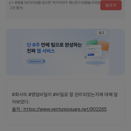
👉 본문을 50%이상을 읽으면 '여기까지다' 퀘스트가 완료됩니다(로
팔로우
되
그인 필수)
었
을
까?
광고
|
매
거
진
에
참
여
하
세
#회사의 #영업비밀이 #비밀로 잘 관리되었는지에 대해 알
요
아보았다.
출처 : https://www.venturesquare.net/902265