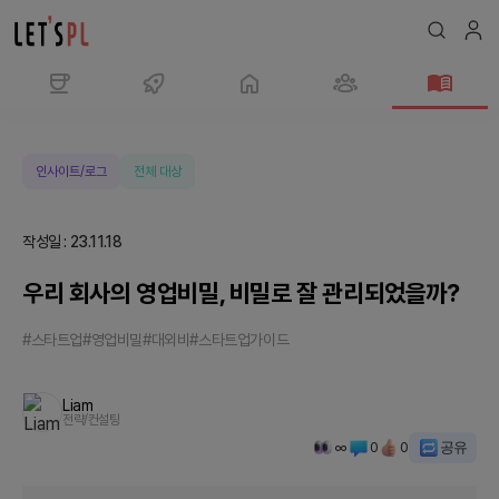
우
리
회
인사이트/로그
전체 대상
사
의
작성일
:
23.11.18
영
업
우리 회사의 영업비밀, 비밀로 잘 관리되었을까?
비
밀,
#스타트업
#영업비밀
#대외비
#스타트업가이드
비
밀
Liam
로
전략/컨설팅
잘
∞
0
0
공유
관
리