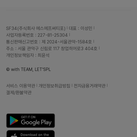
SF34(주식회사 에스에프써티포)
대표 : 이성민
사업자등록번호 : 227-81-25304
통신판매신고번호 : 제 2024-서울관악-1584호
주소 : 서울 관악구 신림로 117 창업히어로3 404호
개인정보책임자 : 최윤석
© with TEAM, LET'SPL
서비스 이용약관
개인정보취급방침
전자금융거래약관
결제/환불약관