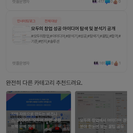
렛플운영자
417
0
0
인사이트/로그
전체 대상
모두의 창업 성공 아이디어 탐색 및 분석기 공개
#모두의창업,#아이디어,#분석기,#성공,#탐색기,#꿀팁,#합격,#
기준,#번지,#솔루션
렛플운영자
161
0
1
완전히 다른 카테고리 추천드려요.
지역 자원으로 만드는 비즈니
스, 2026년 '모두의 창업' 로컬
모두의 창업에서 아이디어 경쟁
트랙 완벽 정리
분야 한눈에 보는 꿀팁 공유