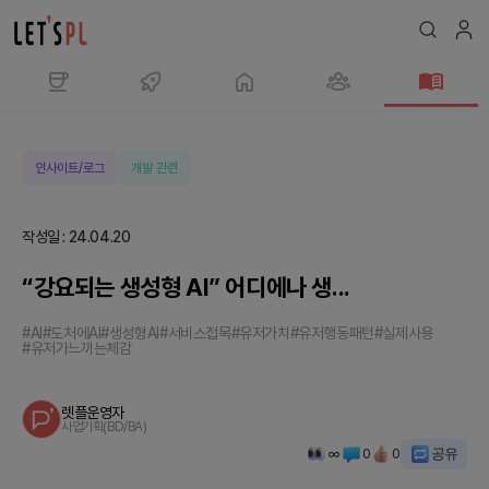
“강
요
되
인사이트/로그
개발 관련
는
생
작성일
:
24.04.20
성
형
“강요되는 생성형 AI” 어디에나 생...
AI”
어
#AI
#도처에AI
#생성형AI
#서비스접목
#유저가치
#유저행동패턴
#실제사용
#유저가느끼는체감
디
에
나
렛플운영자
사업기획(BD/BA)
생...
∞
0
0
공유
|
매