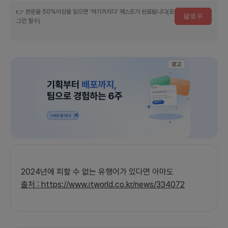
거
👉 본문을 50%이상을 읽으면 '여기까지다' 퀘스트가 완료됩니다(로
팔로우
그인 필수)
진
에
참
여
광고
하
세
요
2024년에 피할 수 없는 유행어가 있다면 아마도
출처 : https://www.itworld.co.kr/news/334072