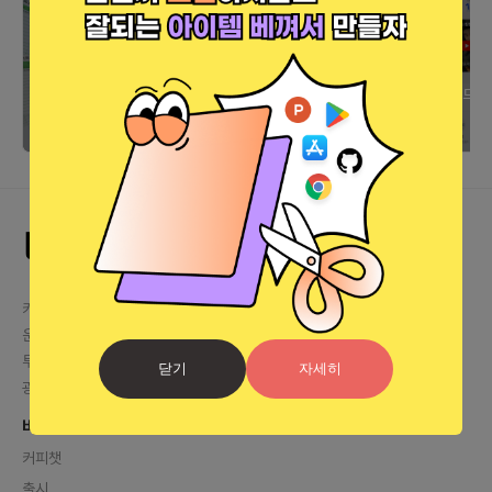
엑셀 50탭 지옥 탈출기: 3주 노
모두의 창업 로컬 분야, 라운드
가다를 10분 만에 끝내는 법
별 심사 조건과 패스 팁
카톡 문의
카톡 링크
운영자 상담
렛플 운영자 바로가기
투자플랫폼 문의
help@letspl.me
닫기
자세히
광고 문의
매체소개서 다운로드
바로가기
커피챗
출시