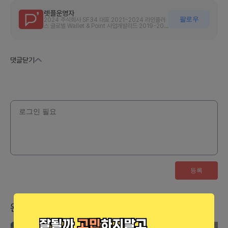
렛플운영자
팔로우
2024 주식회사 SF34 대표 2021~2024 라인플러
스 글로벌 Wallet & Point 사업개발리드 2019-202
1 라인파이낸셜플러스 글로벌 Wallet & Point 사업개
발팀 2018-2019 라인플러스 광고사업실 B2B사업개
발팀 2016-2018 현대캐피탈 핀테크 제휴 신사업개
발 2014-2016.현대카드 캐피탈 IT PM 2010-201
3.주식회사 파비욘드더게임 창업 및 폐업
댓글
닫기
등록
완전히 다른 카테고리 추천드려요.