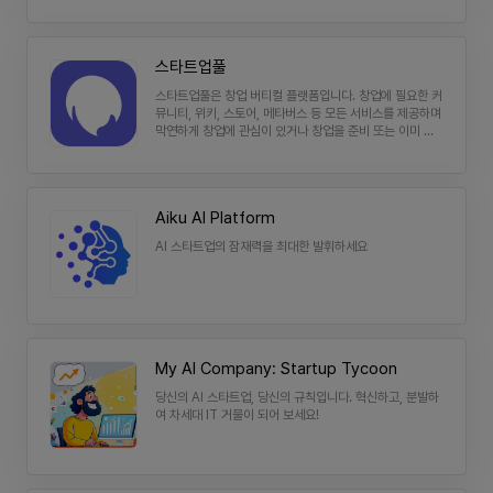
지표 (정부지원사업 선정을 희망하는 예비창업자 대상) -
프,
국내 스타트업의 정부지원사업 탈락률을 93%에 육박하는
커
데..많은 예비창업자분들께서 아이디어만으로 정부지원사
스타트업풀
업을 시도하시고, 낙방하는 모습이 안타까웠습니다. - 정부
리
지원사업을 준비하는 예비창업자분들께서 프로덕트 없이
스타트업풀은 창업 버티컬 플랫폼입니다. 창업에 필요한 커
어,
아이디어 하나만으로 지표와 근거를 확보하고 정부지원사
뮤니티, 위키, 스토어, 메타버스 등 모든 서비스를 제공하며
업 심사역에게 사업의 타당성 설득하는 방법을 제안합니다.
진
막연하게 창업에 관심이 있거나 창업을 준비 또는 이미 시
2) 정식 서비스 개발 전 투자심사역과 함께 검증하는 고객/
작하고 있는 창업자들에게 도움을 주는 플랫폼입니다.
로,
솔루션 타당성 (자금 조달 이후 MVP 개발 전 스타트업 대
상) - 정부지원사업에 선정되었다고 많은 대표님들께서 무
창
엇에 쫒기듯 바로 개발 과정에 진입하여 개발에 실패하는
업,
사례를 너무나 많이 보았습니다. - 평균 개발 비용은 4~6,
Aiku AI Platform
000만 원에 육박하기에, 정식 개발 전 문제의 실존 여부와
스
솔루션 타당성을 확인하여 개발 실패를 줄이는 방법론을 제
AI 스타트업의 잠재력을 최대한 발휘하세요
타
안합니다. 3) 투자심사역이 제안하는 스타트업 마케팅 방
법론 (MVP 서비스 런칭 이후 Seed 투자까지 달려나가야
트
하는 스타트업 대상) - 구조적으로 단기 매출을 낼 수 없는
업
스타트업이 시중에 있는 일반 마케팅 대행사에 의뢰하여 잘
못된 시장 진입 전략을 수립하고, 사라지는 모습이 마음 아
검
팠습니다. - 스타트업이 당면한 STAGE를 파악하고, 꼭 필
색
My AI Company: Startup Tycoon
요한 마케팅 전략만을 제안하여 외부 자금 유치(정부지원사
업, 정책자금, 투자 유치)를 이끌어냅니다. 현재 사세 확장
당신의 AI 스타트업, 당신의 규칙입니다. 혁신하고, 분발하
으로 다양한 근무 형태의 팀원을 찾고 있습니다. 사무실은
여 차세대 IT 거물이 되어 보세요!
서울특별시 성동구에 있으며, 스타트업 마케팅 분야에 관심
있으시거나 그라운드엠의 비전에 공감하시는 분들의 많은
관심 부탁드립니다.