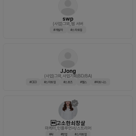
swp
(사업)그외
,웹 서버
#개발자
#스타트업
JJong
(사업)그외
,사업기획(BD/BA)
#CEO
#스타트업
#스포츠
#헬스
#피트니스
고소한쇠창살
마케터
,인플루언서/스트리머
#AI
#창업
#스타트업