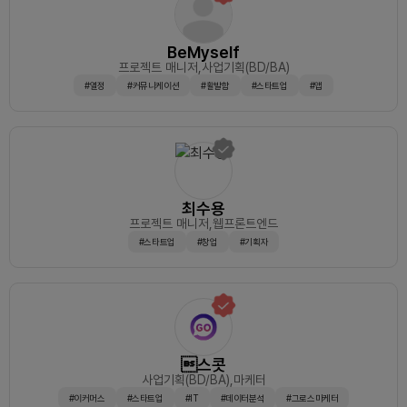
BeMyself
프로젝트 매니저
,사업기획(BD/BA)
#열정
#커뮤니케이션
#활발함
#스타트업
#앱
최수용
프로젝트 매니저
,웹프론트엔드
#스타트업
#창업
#기획자
스콧
사업기획(BD/BA)
,마케터
#이커머스
#스타트업
#IT
#데이터분석
#그로스마케터