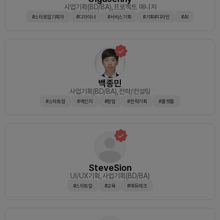
사업기획(BD/BA)
,프로젝트 매니저
#스타트업기획자
#디자이너
#서비스기획
#기획#디자인
#AI
백종민
사업기획(BD/BA)
,전략/컨설팅
#스타트업
#맥킨지
#창업
#전략기획
#플랫폼
SteveSion
UI/UX기획
,사업기획(BD/BA)
#스타트업
#교육
#에듀테크