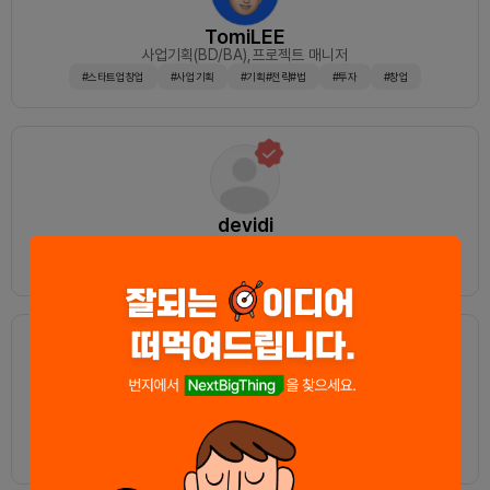
TomiLEE
사업기획(BD/BA)
,프로젝트 매니저
#스타트업창업
#사업기획
#기획#전략#법
#투자
#창업
devidi
웹프론트엔드
,웹 서버
#스타트업
#풀스택
#OKR
JoshuaKim
프로덕트 매니저/오너
,전략/컨설팅
#기업문화
#스타트업
#총무
#기획전략
#영업전략