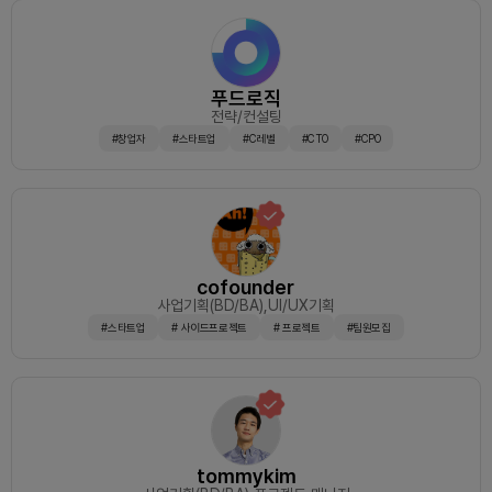
푸드로직
전략/컨설팅
#창업자
#스타트업
#C레벨
#CTO
#CPO
cofounder
사업기획(BD/BA)
,UI/UX기획
#스타트업
# 사이드프로젝트
# 프로젝트
#팀원모집
tommykim