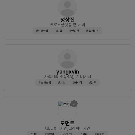
정상진
크로스플랫폼
,웹 서버
#스타트업
#창업
#반려견
# 앱서비스
yangxvin
사업기획(BD/BA)
,(기획)기타
#스타트업
#기획
#마케팅
#팀원
모먼트
UI/UX디자인
,그래픽디자인
#개발
#개발자
#스타트업
#인턴
#프론트