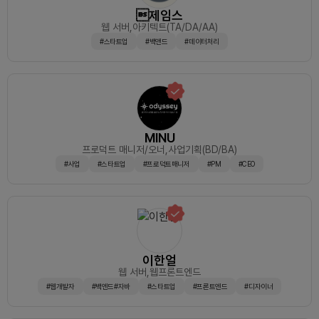
제임스
웹 서버
,아키텍트(TA/DA/AA)
#스타트업
#백앤드
#데이터처리
MINU
프로덕트 매니저/오너
,사업기획(BD/BA)
#사업
#스타트업
#프로덕트매니저
#PM
#CEO
이한얼
웹 서버
,웹프론트엔드
#웹개발자
#백엔드#자바
#스타트업
#프론트엔드
#디자이너