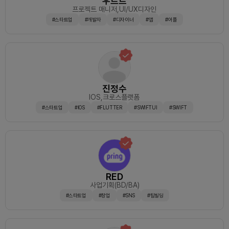
우르르
서 멤버들과 계속 소통해서 50% 이상 축약시킬 예정입니다.포
프로젝트 매니저
,UI/UX디자인
기하지 않고 1년 내에 괜찮은 서비스로 성장하고 문제를 계속해
#스타트업
#개발자
#디자이너
#앱
#어플
서 피봇하고 해결해 갈겁니다.그러면서 비즈니스를 일으켜 갈
로드맵도 다 확정되었습니다.다만, 개발여건이 어려워 고충을
겪고 있는데 이 또한 어떻게든 해결해나갈 수 있다고 굳게 믿고
있습니다.대충 화면시안만 만들어서 사이트나 프로그램 만들어
봤다~ 라는 포트폴리오로 가져가는 것이 아니라,진짜 미술, 금
융 시장에 뛰어들어 제대로 문제해결을 해보고 사업을 해봤다라
는 경험을 가져갈 분들이 필요합니다.그냥 원격으로 참여해서
작업물만 스윽 가져가는 것이 아니라진정으로 문제를 함께 해결
진정수
하고 우리 앞에 닥친 미션을 해결해 나가며 시장을 변화시킬 겁
니다.저의 부족함이 많아 능력자분들의 많은 도움이 절실히 필
IOS
,크로스플랫폼
요합니다.도움 기다리겠습니다.오래 프로젝트도 하고 좋은 팀원
#스타트업
#IOS
#FLUTTER
#SWIFTUI
#SWIFT
분들과 친해지며 전시도 보고 유대감을 제대로 쌓으실 분들 모
여주세요!!
RED
사업기획(BD/BA)
#스타트업
#창업
#SNS
#팀빌딩