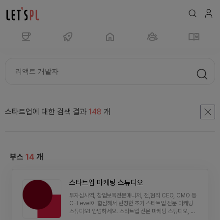
프
로
젝
트,
커
스타트업에 대한 검색 결과
148
개
피
챗,
이
력
부스
14
개
서,
취
업,
스타트업 마케팅 스튜디오
부
투자심사역, 창업보육전문매니저, 전,현직 CEO, CMO 등
C-Level이 합심해서 런칭한 초기 스타트업 전문 마케팅
트
스튜디오! 안녕하세요. 스타트업 전문 마케팅 스튜디오, 그
캠
라운드엠입니다. 1) 투자심사역과 함께 확보하는 사전 고객