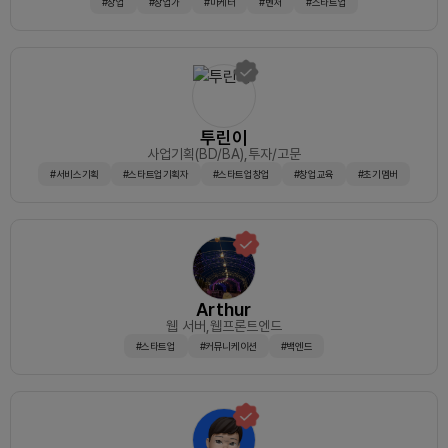
#창업
#창업가
#마케터
#벤처
#스타트업
투린이
사업기획(BD/BA)
,투자/고문
#서비스기획
#스타트업기획자
#스타트업창업
#창업교육
#초기멤버
Arthur
웹 서버
,웹프론트엔드
#스타트업
#커뮤니케이션
#백엔드