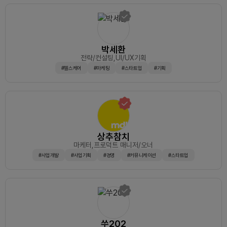
박세환
전략/컨설팅
,UI/UX기획
#헬스케어
#마케팅
#스타트업
#기획
상추참치
마케터
,프로덕트 매니저/오너
#사업개발
#사업기획
#경영
#커뮤니케이션
#스타트업
쑤202