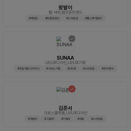
왕발이
웹 서버
,웹프론트엔드
#백엔드
#프론트엔드
#스타트업
#풀스택개발자
SUNAA
UI/UX디자인
,UI/UX기획
#프로덕트디자이너
#서비스기획
#UIUX
#스타트업
#프리랜서
김준서
크로스플랫폼
,UI/UX디자인
#개발자
# 디발자
#기발자
#대표
#스타트업