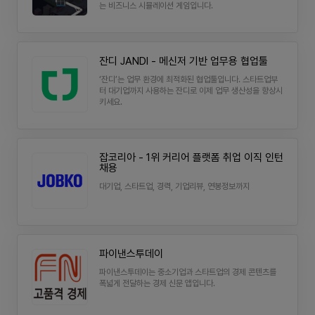
타트업과 프로젝트의 이야기를 읽으며 인사이트를 얻을 수
는 비즈니스 시뮬레이션 게임입니다.
있습니다. 이 커뮤니티에서의 활동이 여러분의 창작과 프로
젝트에 긍정적인 자극이 되기를 기대합니다! 3.자신만의 공
간에서 아이디어와 성과를 정리 Routeam에는 개인 아카
이브 공간이 준비되어 있어요. 팀 작업과는 별개로, 혼자만
잔디 JANDI - 메신저 기반 업무용 협업툴
의 아이디어나 일정을 관리하거나 블로그를 운영하고 싶다
면 이곳을 활용해보세요. 여러분이 작성한 글은 비공개로
‘잔디’는 업무 환경에 최적화된 협업툴입니다. 스타트업부
둘 수도 있고, 커뮤니티에서 공유하여 다른 창작자와 교류
터 대기업까지 사용하는 잔디로 이제 업무 생산성을 향상시
할 수도 있습니다. 아이디어는 물론, 그 과정에서 얻은 배움
키세요.
과 피드백까지 모두 담을 수 있는 나만의 공간! 혼자만의 기
록이 아닌 공유 가능한 성장의 기록이 될 거예요. 🚀 Rout
eam이 여러분의 창작과 프로젝트에 주는 의미 Routea
m은 단순한 협업 툴 그 이상입니다. 작은 프로젝트에서 대
규모 스타트업까지 누구나 자신만의 루틴을 가지고 창작과
잡코리아 - 1위 커리어 플랫폼 취업 이직 인턴
성장을 이룰 수 있는 도구이죠. 누구나 간편하게 시작할 수
채용​
있고, 팀과 함께 꾸준히 발전해 나갈 수 있는 공간이 될 Ro
uteam에서 당신의 프로젝트 여정을 시작해 보세요.
대기업, 스타트업, 경력, 기업리뷰, 연봉정보까지​
파이낸스투데이
파이낸스투데이는 중소기업과 스타트업의 경제 콘텐츠를
폭넓게 전달하는 경제 신문 앱입니다.