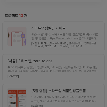
프로젝트
13
개
스타트업팀빌딩 사이트
안녕하세요?저희는 현재 사이드 / 창업 프로젝트 팀빌딩 사이트
인 가치플렛폼 : https://www.gatchi.me 를 1차 오픈하여
운영중에 있습니다.현재 많은 분들이 들어 오고 계십니다.저희
[모집중] 마케터 ,
프로젝트 매니저,
웹프론트엔드,
웹프론트엔
플렛폼의 장점은 아래와 같아요.1. 사이드 / 창업프로젝트 10
드,
웹 서버,
웹프론트엔드,
웹 서버,
UI/UX기획
0% 성공율 : 포트폴리오 완성 및 소중한 시간 절약2. 실제 프로
젝트와 같은 협업과 커뮤니케이션 일정관리3. 훌륭한 멘토단 보
유가치 플렛폼 : https://www.gatchi.me현재 저희는 2.0을
[서울]
스타트업, zero to one
향해 달려가고 있습니다.스타트업의 팀원을 찾을수 있는 사이트
( 초기 ) 를 만들어갈 팀원들을 모집을 합니다.현재 저희는 시장
● 스터디 목표 및 진행방식 안녕하세요, 스타트업을 사랑하는 메시입니다. 저는 멋진
의 PMF를 찾아 가고 있으며,. 실제 운영하며 고객의 소리 (VO
팀원들과 고객들에게 사랑받는 제품을 만드는 일을 좋아해요. 저와 같이 세상을 흔들
C)를 기반으로 만들어갈 팀원을 모집하고 있습니다.실제 스타
만한 제품을 만들어볼까요? 목표 : 제품을 초기 기획부터 구현까지 만드는 작업들을 진
[모집완료]
트업이 성장하는 과정을 같이 경험하고 싶으신분들은 지원을 부
행해봅니다. 문제 정의는 주로 제가 하겠지만, 멋진 아이디어가 있다면 같이 아이디에
탁을 드립니다.제가 같이 만들어 가겠습니다.저는 현재 스타트
이션해봐도 좋아요!😆 진행방식 : weekly로 만나서 제품을 같이 만들고, 소셜 네트워
업의 CTO를 맡고 있는데 사이드 프로젝트로 스타트업 팀 동료
킹도 진행합니다. 가설을 검증하는데, 2주로 두고 cycle을 돌아보면 좋을 것 같아요
를 모을수 있는 사이트를 만들려고 합니다.모두가 필요하지만
:) [장소/횟수] : 장소는 강남/판교면 좋을 것 같아요. 주중에 한 번, 주말에 한 번 정도
(5월 충원) 스타트업 제품런칭플랫폼
아직 많지 않은 사이트를 만들어갈 팀원을 모집을 합니다.프로
보면 어떨까 합니다 :) [기간] : 3달 ● 참여 조건 [지식수준] : 가지신 스킬셋을 위한 기
젝트의 동기 및 문제해결동기 : 한국내에서 스타트업을 처음 시
1. 프로젝트의 시작 동기프로덕트 헌트는 스타트업계의 빌보드
본 강의정도는 들으시고 오셨으면 좋겠어요, 나머지는 제가 개인적으로 스터디해드릴
작하는 창업자에게 가장 고민이 되는 부분은 팀빌딩입니다.하지
차트로, 제품소개와 토론을 통해 더 나은 스타트업 생태계를 꾸
게요 [참여회비] : 회비는 없고, 만날 때마다 제가 맛있는 커피 사드릴게요 :) 같이 잘
만 현재 국내 몇개의 팀빌딩 사이트를 제외하고는 신뢰할수 있
려나가는 커뮤니티 입니다.우리가 즐겨쓰는 노션도 프로덕트 헌
해봐요 🚀
[모집완료]