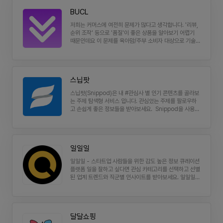
BUCL
저희는 커머스에 여전히 문제가 많다고 생각합니다. '리뷰,
순위 조작' 등으로 '품질'이 좋은 상품을 알아보기 어렵기
때문인데요 이 문제를 육아맘/주부 소비자 대상으로 기술
기반 상품 비교와, 큐레이터 기반 상품 추천으로 해결해보
고자 합니다. 24년 초에 시작하여 10월에 목표했던 10배
성장(월 매출 1억)을 하였고 25년엔 다시 10배 성장을 상
세히 계획했습니다. 단순 직원이 아니라, 함께 프로덕트 하
스닙팟
나를 만들어서 스타트업의 A-Z까지 같이 경험해보실 분을
찾습니다. 📌팀 소개 문제 : 상품의 품질 비교가 어려운 커
스닙팟(Snippod)은 내 #관심사 별 인기 콘텐츠를 골라보
머스 시장의 문제를 소비자 : 품질 비교가 가장 중요한 육아
는 주제 탐색형 서비스 입니다. 관심있는 주제를 팔로우하
맘/주부들 대상으로 해결책 : 리뷰 기반 큐레이팅 커머스 플
고 손쉽게 좋은 정보들을 받아보세요. Snippod을 사용하
랫폼을 만들어가며 풀고있습니다. 📌 팀이 하는 일 육아맘/
면 다음과 같은 일들이 가능합니다. • 지금 가장 핫한 콘텐
주부 큐레이터(인플루언서)들의 리뷰 컨텐츠를 통해 OCR,
츠: 최근 반응이 핫한 콘텐츠 순으로 나열되요. • #해시태
AI 기술로 비교 및 엄선된 고품질 상품을 소비자에게 최저
그 별 콘텐츠: #OTT콘텐츠 정보, #해외여행, #영화, #게
가 조건으로 제공하고 있습니다. 📌연혁 23년 10월 기획
임, #자동차 등 내 관심사 정보, 주식, 부동산 등 #재테크
시작 23년 11월 웹 런칭, 컴업 코코네 루키팀 선정 24년 1
일일일
에서 부터 #인공지능, #테크트렌드, #비즈니스뉴스, #마케
월 첫 매출 (월 1,000만) 24년 10월 10배 성장 (월 1.2
팅, #프로그래밍, #스타트업 등 전문적인 주제 까지 정말
억) 24년 11월 상품 비교 OCR, AI 모듈 자체 개발 24년 1
일일일 - 스타트업 사람들을 위한 감도 높은 정보 큐레이션
다양한 주제별 정보, 최신 뉴스 들이 주제별로 모여 있어요.
2월 총 74개 엄선 브랜드 협약, 30여명 큐레이터 협업, 1
플랫폼 일을 잘하고 싶다면 관심 카테고리를 선택하고 선별
• 실시간 트렌드: 오늘의 실시간 검색어가 여기에! 지금 인
20여명 큐레이터 네트워킹 구축 25년 2월 법인 설립 예
된 업계 트렌드와 직군별 인사이트를 받아보세요. 일일일,
기 #토픽 TOP20을 제공합니다! • 마이피드: 팔로우한 주
정, 커스텀 인플루언서 영업 자동화 모듈 자체 개발, 리브랜
트렌드, 인사이트, 스타트업, 개발자, 개발자 사이트, 마케
제에서 올라오고 있는 정보들, 마이피드에서 한눈에 모아
딩 예정 25년 2월 국내 최대 베이비페어 개최사 (주)베페
터, 마케팅, IT 뉴스, PM, 프로덕트 매니저, PO, 프로덕트
볼 수 있어요. • URL을 통한 콘텐츠 공유: 누구나 간단히
협업 확약 25년 12월 10배 성장 목표 10배 성장 함께하기
오너, 디자인, 디자이너, UIUX디자인, 프로덕트 디자이너,
URL만으로 콘텐츠를 공유할 수 있죠. 유튜버, 블로거 누구
https://forms.gle/d5aJZm5FSYBMRyih8
서비스 기획, 기획자, 패션 트렌드, 뷰티 트렌드, 문화예술,
나 자신이 만든 콘텐츠를 그 주제에 관심있는 사람들에게링
달달쇼핑
여행 트렌드, 조직문화
크 만 넣어서 바로 공유하세요~ • 업/다운 보팅: 좋은 콘텐