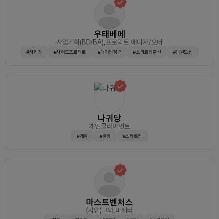
우태베에
사업기획(BD/BA)
,프로덕트 매니저/오너
#사업가
#사이드프로젝트
#대기업경력
#스타트업출신
#팀원모집
나귀당
게임클라이언트
#게임
#열정
#스타트업
마스트벤처스
(사업)그외
,마케터