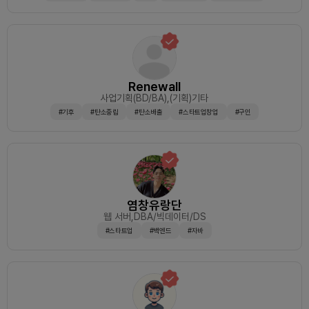
Renewall
사업기획(BD/BA)
,(기획)기타
#기후
#탄소중립
#탄소배출
#스타트업창업
#구인
염창유랑단
웹 서버
,DBA/빅데이터/DS
#스타트업
#백엔드
#자바