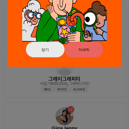
olion
안드로이드
,크로스플랫폼
#flutter
# 스타트업
# 크로스플랫폼
# android
닫기
자세히
그레이그래피티
사업기획(BD/BA)
,그래픽디자인
#영상
#디자인
#스타트업
GigaJenny