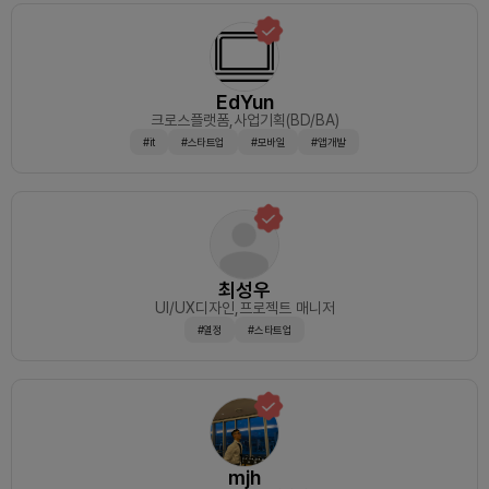
EdYun
크로스플랫폼
,사업기획(BD/BA)
#it
#스타트업
#모바일
#앱개발
최성우
UI/UX디자인
,프로젝트 매니저
#열정
#스타트업
mjh