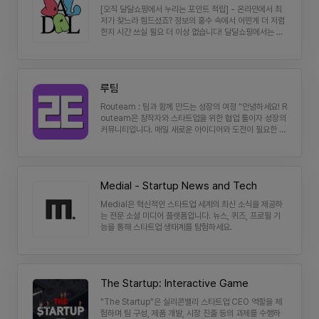
츠를 발견하셨나요? 더 많은 사용자가 빨리 찾을 수 있도록
[오직 달달쇼핑에서 누리는 포인트 적립] - 온라인에서 최
업보팅하세요! 보팅한 콘텐츠는 스닙팟 고유의 랭킹 알고리
저가 찾느라 힘드셨죠? 정보의 홍수 속에서 어떤게 더 저렴
즘이 적용되어 있어요. • 소셜 북마크 기능: 간단히 콘텐츠
한지 시간 쓰실 필요 더 이상 없습니다! 달달쇼핑에서는 제
를 팔로우 하고 주제를 만들면서 링크를 큐레이션하고 공유
휴된 쇼핑몰로 넘어가서 구입을 하게 되시면 구입액의 최소
할 수 있어요. • 다양하고 세부적인 주제들: 넓은 범위의 주
3%를 환급해 드려요. - 최저가를 찾으려 몇시간씩 시간 소
제에서 시작해서 특별히 관심있는 세부적인 주제까지! 마음
비하지 마세요! 달달쇼핑 유저들의 모든 시간은 소중하니까
에 드는 정보만 모아보세요. #미국주식 관심있으신가요?
요. [안전한 데이터 수취] - 스타트업에게 개인정보가 흘러
루팀
해시태그 #재테크 시작해서 #주식 > #해외주식 > #미국
갈 수 있어 걱정되신다고요? 걱정하지 마세요! 달달쇼핑에
주식 > #나스닥 까지 관심있는 주제로 더 깊게 빠져들 수
서는 그 어떠한 결제도 이루어지지 않으며, 카드 정보를 포
Routeam : 팀과 함께 만드는 성장의 여정 “안녕하세요! R
있어요. #일본여행을 계획 중이시라면 #오사카여행, #도쿄
함, 민감한 정보를 받지 않습니다. - 단지 포인트를 환급받
outeam은 창작자와 스타트업을 위한 협업 툴이자 성장의
여행, #일본온천여행 등 해외여행 내에서 다양한 관련 토픽
을 계좌와 계좌주만 있으면, 구매 인증 후 포인트를 현금으
커뮤니티입니다. 매일 새로운 아이디어와 도전이 필요한 창
을 둘러보세요. 관심있는 주제 별 정보를 찾기위해 트위터,
로 환급해 드립니다.
작자, 스타트업, 소규모 팀이 함께 모여 서로 배우고 성장할
페이스북, 레딧, 네이버 카페 등 소셜네트워크서비스 (SN
수 있는 Routeam의 커뮤니티에 오신 걸 환영합니다! Ro
S) 들과 유튜브, 각종 커뮤니티 게시판과 웹사이트까지 하
uteam은 팀과 함께 루틴을 만들고 자신의 성장을 기록하
나하나 뒤져봐야 할까요? 스닙팟에서는 여기저기 넘쳐나는
며, 다른 창작자와 연결될 수 있는 공간을 제공합니다. 🌟 R
정보들이 #해시태그로 모여 있어요. 그것도 #해시태그 주
Medial - Startup News and Tech
outeam에서 할 수 있는 일 1. 팀과의 효율적인 협업 관리
제와 더 관련있고, 더 인기있고, 더 최신 정보들로 말이죠~
Routeam은 스케줄 관리, 메모 작성, 실시간 소통, 화이트
그럼 지금 바로 스닙팟을 사용해보세요. 흥미로운 콘텐츠가
Medial은 혁신적인 스타트업 세계의 최신 소식을 제공하
보드, 칸반, 프로젝트 관리와 같은 다양한 기능을 갖추고 있
당신의 반응을 기다리고 있습니다!
는 전문 소셜 미디어 플랫폼입니다. 뉴스, 퀴즈, 프로필 기
어요. 덕분에 팀원들과 어디서든 자연스럽게 소통하고 프로
능을 통해 스타트업 생태계를 탐험하세요.
젝트를 진행할 수 있습니다. 프로젝트가 많아도 걱정하지
마세요! 팀에 따라 구분하여 각 프로젝트의 진행 상황을 한
눈에 볼 수 있어요. 지금은 작은 팀이어도, Routeam에서
여러분의 프로젝트가 무한히 성장할 준비를 하고 있습니다.
2. 커뮤니티와의 연결로 인사이트 얻기 Routeam의 커뮤
The Startup: Interactive Game
니티는 창작자와 스타트업들이 서로의 아이디어와 경험을
나누며 함께 성장하고 피드백을 주고받는 네트워킹의 장이
"The Startup"은 실리콘밸리 스타트업 CEO 역할을 체
에요. 직접 작성한 글을 커뮤니티에 공개하거나, 다양한 스
험하며 팀 구성, 제품 개발, 시장 진출 등의 과제를 수행하