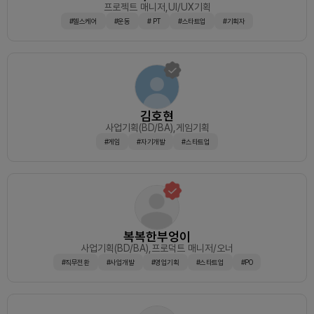
프로젝트 매니저
,UI/UX기획
#헬스케어
#운동
# PT
#스타트업
#기획자
김호현
사업기획(BD/BA)
,게임기획
#게임
#자기개발
#스타트업
복복한부엉이
사업기획(BD/BA)
,프로덕트 매니저/오너
#직무전환
#사업개발
#영업기획
#스타트업
#PO