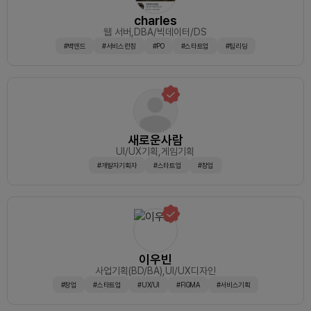
charles
웹 서버
,DBA/빅데이터/DS
#백엔드
#서비스런칭
#PO
#스타트업
#팀리딩
새로운사람
UI/UX기획
,게임기획
#개발자기획자
#스타트업
#창업
이우빈
사업기획(BD/BA)
,UI/UX디자인
#창업
#스타트업
#UX/UI
#FIGMA
#서비스기획