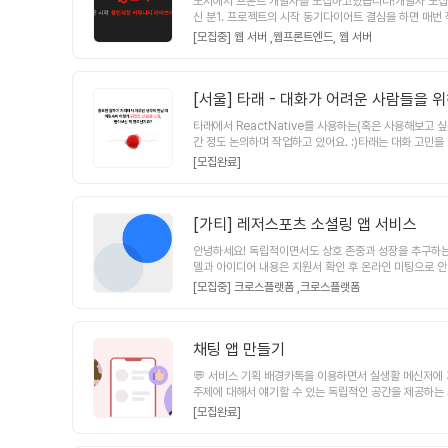
모시에서 프론트 개발자를 모집하고있습니다!개발자 모집내용1. R
신 분1. 프로젝트의 시작 동기다이어트 결심을 하면 매
으로 이어지면 어떨까 라는 생각을 했습니다.그냥 단순히
[모집중] 웹 서버 ,
웹프론트엔드,
웹 서버
만 이루어져 있으며, 핵심 컨셉입니다.챌린지를 오픈해서
지 진행률의 80% 미만 달성한 사용자는 미달한 비율만
일상의 하루하루를 기록하고 도전하며 입체적인 삶을 살고자
2회 정도 오프라인 모임을 갖습니다3. 저의 경험 및 역할
[서울]
타래 - 대화가 어려운 사람들을 
마케팅 플랫폼, 공동구매) 입니다.2021년도 예비창업패키
타래에서 ReactNative를 사용하는(혹은 사용해보고 싶
준비하고 있습니다저는 이프로젝트에서- 프로덕트 전체 관리
간 정도 논의하며 작업하고 있어요. :)타래는 대화 고민을
에 철저한 프로덕트 관리를 진행합니다.-본인이 배우고 싶
화하는 게 어려워서 고민해보신 적 있을 거예요. 유창하게 
께 문제를 해결합니다.-중간에 시간이 안되면 2주 정도
[모집완료]
때, 가족과 대화할 때 등등. 그런 중요한 순간에 당신이
건강한 사이드프로젝트를 경험하실 수 있습니다.-중간에 
는 게 가장 중요하다는 거 알고 계신가요? 대화 스킬을 기
나 실제 배포를 하지 못한 것-서로 합의되지 않은 기대치
릴게요.많은 분들이 어떤 상황에 어떤 얘기를 해야 할지 
와 대화를 해야 하는 상황이라면요? 오만 가지 생각들이 
[가티] 레저스포츠 소셜링 앱 서비스
질수록 상대와 마주한 채 어색한 침묵을 늘릴 뿐이에요.
안녕하세요! 독립적이면서도 상호 존중과 성장을 추구하는
이에요. 여러 소재를 들고 상대와 통하는 지점을 하나라도
델과 아이디어 내용은 지원서 확인 후 온라인 미팅으로 안내
에게 털어놓기 어렵잖아요? 차라리 타래와 함께하는 유저분
actNative, TypeScript우대 사항 : 메신저 개
해결하기 위한 조언도 해드릴게요. 부담 가질 필요 없어요
[모집중] 크로스플랫폼 ,
크로스플랫폼
시작 진행중팀 구성 및 협업 툴구성: 기획 1명, UIUX 디자인 1
들이에요. 다들 생각이 많은데 그걸 어떻게 풀어나가야 할
수익 분배: 기본 1/n 원칙우리가 찾는 분서로에게 긍정
뤄내고 싶고, 사람들과 좋은 관계를 유지하고 싶어요. 그렇
어있는분가티팀은 함께 성장하고 서로를 이끌어주는 문화를
주세요.감사합니다 :)
채팅 앱 만들기
💬 서비스 기획 배경카톡을 이용하면서 실생활 메신저에
주제에 대해서 얘기할 수 있는 독립적인 공간을 제공하는 서
회의는 주 1회 진행 팀별 회의는 필요한 경우 팀원끼리 진행
[모집완료]
기록 플랫폼 - Notion💬 현재 팀원분들 구성!!Reac
있다! 하는 분들을 기다리고 있습니다. Back-End Dev(경