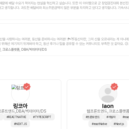
 때문에 배달 수요가 적어지는 현실을 혁신하고 싶습니다. 또한 이 아이템으로 군 창업경진대회 본선
차별) 로드맵(개인별 커리어 가이드라인)을 제공하여 특정 직무. 기업에 합격할 수 있는 가이드라인을 과정
고 생각합니다. 과도한 배달비와 최소주문금액이 많은 부분을 차지하고 있다고 생각합니다. 기숙사나
업 선배들의 이력서, 자기소개서, 합격 후기를 제공하여 사용자의 채용 여정을 조력하는 솔루션을 제공하
그래서 배달 사용자들은 당근마켓등 지역 커뮤니티 사이트를 통해 배달 공구를 할 사람들을 모집하고 있
 만들 계획입니다.위 기능들을 함께 개발. 제작. 운영할 백엔드 개발 엔지니어와 함께 커넥터즈를 키
즐겨먹는 사람들을 대상으로 한 서비스입니다.저희와 함께 사이드프로젝트 포트폴리오도 채우고 더 나아
; DevOps 구성원 미션 ]Java / Spring Boot 기반 백엔드 개발 및 운영Gradle 멀티모듈 프로젝트
anscience.org기본 포맷은 위와 같은 어플리케이션이라고 생각하시면 되고 기획은 변경될 수 있습
또는 배치성 작업 운영 경험Python 기반 크롤러 개발 및 운영 경험Scrapy, HTML 파싱, 데이터 정
 할 예정입니다. 3. 그외 자유기재 - 수익과 지출은 1/N- 개발/디자인 외 기타 사업부분은 기획자가 담
ets Manager 등 기본적인 AWS 운영 경험Kubernetes 기반 배포/운영 경험GitOps 기반 배포 흐름
는 역량[ 부가사항]현재 AWS의 POC 지원사업 등을 바탕으로 약 5,000$ 이상 (한화 약 750만
 있습니다.커넥터즈 프로젝트는 전체 오프라인 회의를 월 2회 가지는 것을 원칙으로 하지만 재택 위주로 진행
! 등산을 사랑하시는 여러분, 등산을 준비하시는 여러분! 🏞️👋등산이란, 그저 산을 오르내리는 게 아
 가능합니다.민간벤처투자 등을 받게 된 이후에는 상의 후 지분을 받고 함께 팀원/직원으로 일할 수 있게
 위해선 여기저기 뒤져봐야 하고, 등산 후기나 팁을 공유할 수 있는 커뮤니티도 부족한 것 같아요. 
미션을 진행하게 됩니다.인스타그램 등의 소셜미디어에 올릴 마케팅 콘텐츠를 디자이너와 함께 제작하고
 이 프로젝트를 시작하게 되었습니다! 🚀등산로 정보부터 날씨, 산악장비 추천, 등산 트래킹 기능 등 
,
크로스플랫폼,
DBA/빅데이터/DS
튜드를 무료로 사용할 수 있는 크레딧을 보유하고 있습니다.) 를 통해서 사용자 퍼널을 설계하고 관리하
을 통해 등산을 좋아하는 모든 사람들이 언제 어디서든 필요한 정보를 얻고, 함께 즐거운 등산 활동을 계획
www.instagram.com/CONNECTING.ROAD[ 부가사항]구성원들과 함께 초기 사용자 확보
,등산 경험을 공유하고 싶은 모든 사람들이 이 앱을 통해 필요한 정보를 얻어 갈 수 있으면 좋을거같아
습니다.☕. 커넥터즈 합류 및 기타 문의📱지원은 렛플을 통해서 해주시고📨문의는 렛플 메세지 또는 as
 외 소통은 slack과 notion을 통해서 진행하려고 해요!!기타초기에는 사이드 프로젝트 형식으로 
든 수익은 투명하게 1/n으로 나눠드립니다~!앱 출시를 위해 사용되는 서버비와 다른 추가 비용들을 지
s-bd3.notion.site/ec69d564cefa4c92b75f3769fcb9ecdc?pvs=4 ) 링크를 통해 보
링코아
laon
프론트엔드
,DBA/빅데이터/DS
웹프론트엔드
,크로스플랫
#REACTNATIVE
#TYPESCRIPT
#프론트엔드
#개발자
#reac
#NEXT.JS
#reactNative
#Next.js