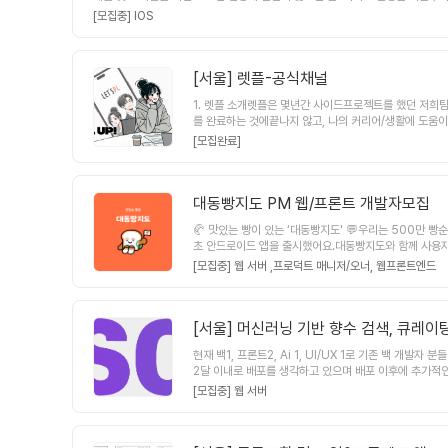
개발자 1명 [현재 인원] - UIUX디자이너 1명 - PM 및 기획자 1명 - 프론트
-query를 이용해서 서버 데이터를 가져와상태관리를 하려고 전환하기
[모집중] IOS
분 일주일에 1번 이상 오프라인 활동에 참여 가능하신 분
------------------[우리는 언제 어디서 어떻
우에 진행할게요~!회의는 길어도 2시간을 넘기지 않도록
MI 가 필요하시다면! 주저리 주저리 소개 글 적어놓은 
[서울]
렛플-공식채널
1. 렛플 소개렛플은 몇년간 사이드프로젝트를 했던 저희
를 완료하는 것에끝나지 않고, 나의 커리어/생활에 도움
서비스는 렛플 단 하나 입니다.현재 모임출시 → 모임관
[모집완료]
능등을 선보이고, 서비스를 활성화시킬 예정입니다.아마 지
4명으로 팀이 구성 및 운영되고 있습니다.이는 2~3년간
간낭비가 될 수 있으니까요저(렛플운영자)의 경우 사업
을 담당하고 계십니다.3. 출시 일정 및 단계2021년 : 서
대동빵지도 PM 웹/프론트 개발자모집
아이폰 및 안드로이드 전용 어플리케이션을 출시했습니다.(202
🥐 맛있는 빵이 있는 ‘대동빵지도' 💬우리는 500만 빵
월 : 전체 기능 업그레이드 (웹/앱)2022년 하반기 : 
초 안드로이드 앱을 출시했어요.대동빵지도와 함께 사용자
편하였습니다.~ 2022년 12월 : 사이드프로젝트 엑스포를
서는 경험할 수 없는 다양한 직군의 사람들과, 사업화를 
니다.(웹만)~ 2023년 6월 : 퀘스트 앱 업데이트를 진
[모집중] 웹 서버 ,
프로덕트 매니저/오너,
웹프론트엔드
릴 새로운 기능들을 개발하고, 대동빵지도 웹을 함께 만들 
전체 버그 개선작업이 이루어졌습니다.~ 2023년 12월 :
됩니다.2. 미래에 사업화와 수익창출을 위해 해적처럼 P
PT 의 일부 기능을 도입합니다.5) 이력서 노출공간을 추
고 검증하는 많은 실행이 요구되는 상황입니다.3.사이드 
능(광고/투자연계)을 정의하고, 이를 개발하여 배포하고 외
니다. (팀의 사기를 꺽습니다.)🥐 개발 예정 기능들개발 완
[서울]
머신러닝 기반 향수 검색, 큐레이
상용화 기능을 추가합니다.1) 채팅의 부가적인 기능을 업
선, 사용자 보상, SEO용 웹페이지, 뱃지, 일일 미션,
를 오픈하고 안정화합니다.1) 투자 중개 플랫폼을 투자사
현재 백1, 프론트2, Ai 1, UI/UX 1로 기존 백 
게터타운에서 진행합니다.🥐 기타 설명1.포지션에 대한 자세한
트 헌트 기능을 벤치마킹하여, 제품의 등록, 랭킹 등 
2달 이내로 배포를 생각하고 있으며 배포 이후에 추가적인 
함께 신규 기능을 개발합니다.* 운영 PM/PO (1명 모집) 빵집 정보 개선 및 유저관점에서의 연결을 고도화 합니다. * 웹 (React) 개발자 (1~2명 모집)PM/PO, 개발자와 함께 신규 기능을 개발합니다.2.초기 기획과 디자인은 아래 링크를
있는 준비를 올해말까지 모두 완료합니다.2025년 상반기 :
요즘, 넘쳐나는 정보 속에서 소비자들은 어떤 곳을 가야
통해서 보실 수 있어요~!https://www.behance.net
[모집중] 웹 서버
기능 강화 - 5월 초5) 프로젝트 미션달성형 대시보드 
덜어줌으로서 소비자들의 고민을 덜어주고 읽으거리를 제공
3434ca0be90bcb5dec299?pvs=4🥐 모
(주말도 왠만하면 대응합니다) 에러 혹은 사용에 불편한점
고 원하는 노트, 느낌을 검색을 통해수 찾기는 노력이 많
O, 인사담당자, QA, 앱 개발자(React native), 웹
의 입장코드는 2580입니다.- 메일이나 홈페이지문의보
상으로 합니다.2. 회의 진행/모임 방식 매주 월요일 8시 