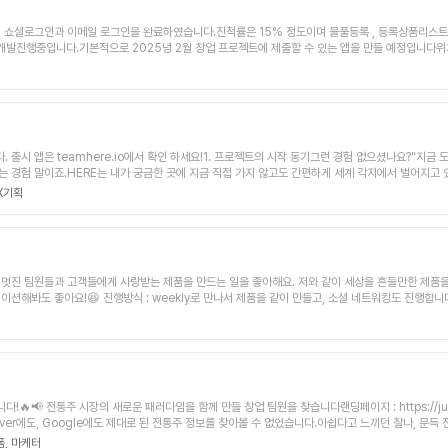
 드리니 메일함 확인 부탁드립니다.
 3월 쇼셜로그인과 이메일 로그인을 완료하였습니다.진척률은 15% 정도이며 물풀등록 , 등록상품리스
 개발진행중입니다.기본적으로 2025녕 2월 창업 프로젝트에 제출할 수 있는 앱을 만들 예정입니다
과 같은 기능이 필요합니다.1차- 회원가입/프로필 관리/회원관리/회원탈퇴/ - 쇼셜로그인 (카카오/네이버/
거래물품- 핸드폰본인인증 ( 본인인증)- 위치인증/동네친구찾기 - 진행중2차- 모임생성/모임참가하
다음과 같은 유저를 타겟으로 합니다.- 14-50세 사이 연령- 유아용품/강아지용품/생활용품 - 
서 모임을 가지고자 하는 사용자2. 회의 진행/모임 방식- notion을 이용해 일정관리를 진행하며,
량을 갖추신 초급,중급에 UX/UI 디자인 팀원을 모집중입니다.프로젝트에 ¼ 정도가 진행된 예정이며
출시 앱은 teamhere.io에서 확인 하세요!1. 프로젝트의 시작 동기그런 경험 없으셨나요?“지금
없는 경험 말이죠.HERE는 내가 궁금한 곳에 지금 직접 가지 않고도 간편하게 세계 각지에서 벌어지고 
dia, 새로운 정보 백과, 진짜 나를 남기는 공간입니다.세상 사람들에게 이동의 자유를 주어 신체/정
UX기획
지성으로 다양한 지역에서 올라온 실시간 정보들을 간편하게 탭 한번으로 내가 원하는 곳의 정보를 받
드와 지역을 바로 볼 수 있게 하여 더 풍성한 컨텐츠가 올라올 수 있도록 합니다.HERE는 일상의 활
 하며 궁극적으로 글로벌 서비스를 지향합니다.최초 2D 세상에서의 접근을 시작으로 3D를 넘어 온라인
리에이터/아티스트분들을 모집하오니 관심 있으신 분은 아래 내용들을 참고해주시어 연락 바라겠습니다.
 리더인 디에스에 대한 경험과 경력은 dreamsurferds.io를 참고해주세요.합류하시게 되면 HERE(
ttps://letspl.me/project/1781/%EC%9A%B0%EB%A6%AC%EB%8F%99%
주로 두고 cycle을 돌아보면 좋을 것 같아요 :) [장소/
t3. 그외 자유기재최초 HERE의 발의자인 저는 현재 마포 공덕에 살고 있으며 현재 팀원 모두 
요, 나머지는 제가 개인적으로 스터디해드릴게요 [참여
따라 창업도 생각하고 있는 만큼 스타트업, 창업 유경험자는 우대 드립니다.어떤 한 프로젝트를 혼자서
같이 잘 해봐요 🚀
으로 꾸준히 함께 해가봐주실 분들의 관심을 부탁 드립니다.감사합니다.
다!🔥📢 전통주 시장의 새로운 패러다임을 함께 만들 창업 팀원을 찾습니다랜딩페이지 : https://ju
er에도, Google에도 제대로 된 전통주 정보를 찾아볼 수 없었습니다.아쉽다고 느끼던 찰나, 문
성을 저해시키고, 그 접근성은 대중화가 될 수 있는 가장 중요한 포인트라고 생각했습니다.전통주 시
폼,
마케터