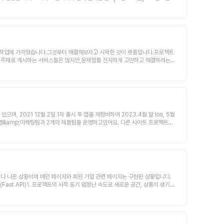
회의 🗓️ 진행 기간 3~4개월 📍 필수 사항 적극적이고 책임감있게 끝까지 함께하실
peScript, ReactNative협업: notion, github, Swagger-----
 (키다리 아저씨 서식지는 이촌-삼각지 입니다!)온라인 모임은 이슈사항이 있는 경
 담소를 나누고 싶다거나 심심하다 하시면 추가 모임은 언제든 환영입니다.[T
 수작업에 가까웠습니다.그것부터 해결해보자고 시작한 것이 렛플입니다.프로젝트
를 주제로 게시하는 서비스들은 많지만,문제점를 진지하게 고민하고 해결하려는
으로 가입자수는 1만명되는 서비스입니다.2024년도에 본격적으로 여러가지 기
은 대면 인터뷰 등을 통해서 자세히 설명드릴 수 있습니다.2 . 팀 소개저희는
.인원을 무리하게 늘리고 열심히 했는데, 우리가 생각한 시장이 아닐경우, 시
최지연님 프론트엔드를 담당하고 있습니다.배스킨라빈스님과 모모아님은 디자인
~ 2021년 5월 : 신규 기능인 스토리를 업데이트하였습니다.~ 2021년 말 :
그레이드 (웹/앱)~ 2022년 5월 : 프로필 업그레이드 (웹/앱)~ 2022년 6
 2021 12월 2일 1차 출시 후 앱을 재정비하여 2023.4월 말 Ios, 5월
이션하였습니다.~ 2022년 11월 : 소식(프로젝트/프로필)을 통합하고 라운지를 개
영&amp;마케팅팀과 2개의 제품팀을 운영하고있어요. 다른 사이트 프로젝트에
 렛플 이력서를 업데이트했습니다~ 2023년 5월 : 스토리가 퀘스트로 개편되었습
터 운영 2기(3개월)를 함께하실 팀원 분들을 모집하고있습니다.함께 사용자를 늘
7월 : 한달간 재충전 시간입니다.~ 2023년 8월 : 모바일 앱의 속도 개선 및
준생 분들이나 경력이 없으신 분들이 오시면 저희도, 지원자분도 모두 힘든 상황이
 깃허브 , 피그마, 드리블 등 외부 API 연계3) 우선 노출 기능 추가4) 챗 G
행할 수 있어야해요- 초기 프로덕트이기에 다양한 가설을 세우고, 결과를 만들
포넌트를 재활용할 수 있도록 합치고, 속도개선을 작업을 진행합니다.2) B2B 기
분들이 필요해요.- 커뮤니케이션(슬랙 등)이 원활하지 않은 분들은 참여가 어렵습
 확보합니다.2024년 2/4분기 : 각종 편의기능 및 디자인 개선을 진행하고,
(파이어베이스 등), 검색 고도화 등MVP를 위한 추가 기능 : 커뮤니티 개선, 홈 개
하고, 리워드 환원 구조를 기획합니다.2024년 ¾분기 : 프로페셔널한 서비스
정기회의가 있습니다!- 파트별 정기회의가 필요시 진행됩니다.- 90%는 온라인으로
하고 안정화합니다2024년 4/4분기 : 프로덕트 헌트 기능을 만듭니다.프로덕
대부분 다 나온 상황이며 메인 페이지와 회원 가입 관련 페이지는 구현된 상황입니다.
c31c19e8b6353af*프론트앤드 개발자 (1~2명 모집)PM/PO, 개발자와
로 만듭니다.이를 통해 프로젝트에서 프로덕트까지 일원화된 서비스를 제공할 수
st API)1. 프로젝트의 시작 동기 엄청난 속도로 새로운 공간, 상품이 생기는
 초3) 프로필 페이지 전체 개편 - 4월 초4) 메인+라운지 통합 + 커뮤니케이션
레이팅 서비스에서는 에디터들이 장소, 제품을 엄선해 추천하고 양질의 컨텐츠를
//sugared-chamomile-e10.notion.site/APP-d7e4b7d577c
예정입니다.4. 기타오전9시부터 오후 9시까지는 1:1 응대를 하고 있습니다.
적용한 향수 큐레이팅 서비스를 런칭해보려고 합니다.향수 또한 종류가 너무 많
이끌 대동빵지도의 새로운 맴버들을 모시고있어요!함께 서비스를 성장시킬 PM/P
- 카카오톡 상담 / 오픈채팅방 / 렛플채팅 어떤것으로도 가능합니다- 오픈채팅방
반사입니다.패션, 뷰티, 라이프스타일에 관심이 많은 20 30대 남성 여성을 대
용 50000원(중도 탈퇴 시 미반환, 지각, 무단 불참 등의 벌금 제도를 운영하기