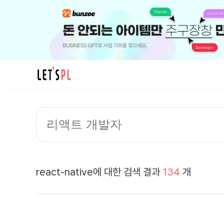
프
로
젝
트,
커
피
챗,
react-native에 대한 검색 결과
134
개
이
력
서,
취