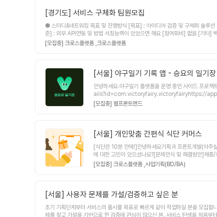
arallel-flax-a90.notion.site/Youths
[경기도]
서비스 구체화 팀원모집
에 초점을 맞추고 프로젝트이고, 경력직 분들을 모시는 만
● 스터디&네트워킹 목표 및 진행방식 [목표] : 아이디어 검증 및 구체화 솔루션 팀모집 [진행방식] : 가설아이디어 기반 단기 프로젝트 검증 [장소/횟수] : 오프라인, 경기/서울 (비대면 병행) [기간] : 2-3달 동안 애자일하게 프로젝트 구현 ● 참여 조건 [지식수
준
[모집중] 크로스플랫폼 ,
크로스플랫폼
[서울]
야구일기 기록 앱 - 승요의 일기장
안녕하세요.야구일기 플랫폼을 운영 중인 사이드 프로젝트 팀입
ails?id=com.victoryfairy.victoryfai
너 2명프론트엔드 개발자 2명백엔드 개발자 1명총 6명
[모집중] 웹프론트엔드
니다.◼︎ 서비스 소개현재 앱의 핵심 기능은 야구 일기 
위한 신규 서비스(커뮤니티 성격의 기능)를 2026년 상
며, 팀별 진행상황 및 의견을 공유하는 시간을 갖습니다.• 
진행기간본 프로젝트는 단기적으로 진행하는 프로젝트가 아
[서울]
개인맞춤 간편식 식단 커머스
다.꾸준하게 시간 투자가 가능하신 분이면 좋을 것 같습니다 :)◼︎
[식단은 10분 안에!]안녕하세요기획과 프론트개발(아주살
하는 야구 팀이 있고, 야구를 즐겨 보시는 분• 온라인, 
에 대한 고민이 있으셨나요?​[문제인식 및 해결방안]체중
다해 열정적으로 임해주실 수 있는 분중간에 합류하시는 
매, 섭취하는 것은 많은 시간과 노력이 필요함.저희 서비
[모집중] 크로스플랫폼 ,
사업기획(BD/BA)
배송 이 한 번에 이루어져 누구나 균형잡힌 식단 실천을 1
이 제작해주실 프론트개발자 🖥️2. 초기 시장진입을 도
실 분일하는 시간이 적더라도 같이 머리를 맞대 미래 계획
[서울]
사용자 문제를 가설/검증하고 싶은 분
다!​​[그래서 우리 뭐 할 건가요?]​🎯MVP배포가 프로
본인의 정보 입력 (성별, 나이, 신장, 몸무게, 운동량)2
초기 기획단계부터 서비스의 출시를 목표로 빠르게 같이 작업하실 분을 모집합니다. 단순히 포트폴리오에
[현재 진행상황은?](합류하시는 분의 역량에 따라 기술 
제를 찾고 가설을 기반으로 한 검증에 관심이 많으신 분. 서비스 탄생을 처음부터
다 (2월 중순 전에 계획한 api는 다 나올 예정입니다)​