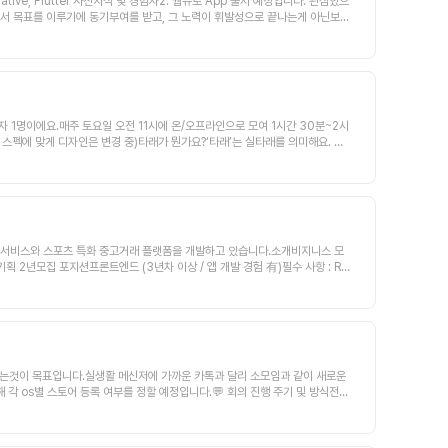
tive, Flutter 사전지식 및 경험자2. 웹뷰로 App 출시 예정입니다. 관심있으
래서 목표를 이루기에 동기부여를 받고, 그 노력이 휘발성으로 끝나는게 아닌보상
들에게 서비스를 제공하고 싶습니다.콘텐츠 형태는 숏폼(1분 이내) 동영상으로
의 80% 이상을 달성한 사용자는 지불한 도전금액을 그대로 돌려받습니다.챌린
다.- 본인만의 루틴, 계획을 수립하고 실행하는것을 좋아하는 사용자를 타겟-
글밋을 활용한 온라인 회의를 진행합니다. 평균 30분안에 끝납니다.분기별로 1~
후엔 B2C 플랫폼을 주로 제작했습니다.다뤄본 아이템은(의류 커머스, 월급관리,
후로도 프로덕트를 만들며 Product marketfit을 찾으며 사업화를 계속
개발자 1명이에요.매주 토요일 오전 11시에 온/오프라인으로 모여 1시간 30분~2시
의 역할을 수행합니다.4. 기타실무 경험을 기반으로 프로덕트 매니징을 하기 때문
 스펙에 맞게 디자인은 변경 중)타래가 뭔가요?‘타래’는 실타래를 의미해요. 대
 task를 스프린트로 관리합니다.-어느 한사람에게 고민을 맡겨놓는게 아닌 함
하고 싶은 순간이 너무 많아요. 면접 볼 때, 회의할 때, 소개팅할 때, 엠티 갈
 겪어보았기 때문에 비슷한 경험이 있으셨던 분들은저희 팀에서 함께 일해보시면
릴 수 있어요!하나, 매일 말하기를 연습하게 도와드릴게요.매일 말하기를 연습하
너무 무리한 목표를 잡아서 지나치게 작업량 부담이 생겨 힘들었던 것-만들었으
 어느 순간 유창하게 말하고 있는 자신을 발견할 거예요.둘, 대화 소재를 알려드
 것
 하는 상황이라면 어떤 말부터 해야 할까요? 계약을 위해 처음 보는 클라이언트
난 주말에 뭐했는지부터 물어볼까…‘너무 고민하지 마세요. 고민하는 시간이 길어
써보세요. 복잡하고 어려워 보이는 대화의 기술도 결국은 소재의 조합이고 패턴
칭 서비스와 스포츠 특화 중고거래 플랫폼을 개발하고 있습니다.소개비지니스 모
민을 털어놓는 상담소(커뮤니티)를 만들 거예요. 고민이 깊어질수록 주변 사람들
 2년모집 포지션프론트엔드 (3년차 이상 / 앱 개발 경험 有)필수 사항 : Re
그 고민에 진심으로 공감하고 따뜻한 위로를 전해드릴게요. 필요하시다면, 고민을
행 상황1. 시장 조사 및 타겟 사용자 정의 완료2. 프로토타입 설계 및 초기 개발
요.타래를 왜 만들게 됐나요?타래를 만드는 우리는 모두 말하기 고민이 있는 사람
협업 툴: Figma, JANDI, Jira, Notion, Gather, GitHub수익 분배
들기 시작했어요.우리는 말을 잘 해서 사람들에게 인정받고 싶고, 원하는 걸 이
않고, 추가적인 제안과 노력을 아끼지 않는 열정적인 분책임감이 기본으로 탑재되
게 될 거고요. 환영해요, 우리 한번 엉킨 실타래를 멋지게 엮어봅시다.
론트엔드 개발자의 지원을 기다립니다. 함께할 준비가 되셨다면, 가티팀에 연락
보는것이 목표입니다.실생활 메신저에 가까운 카톡과 달리 소모임과 같이 새로운
각 os별 스토어 등록 여부를 정할 예정입니다.💬 회의 진행 주기 및 방식 전체
같은 협업에 최적화 되어있는 툴을 쓰자 얘기가 많이 나오면 변경될 예정*)회의 진행
서비스를 만들어보고 싶다! 이직하기 위한 프로젝트가 필요하다! 열정이 넘치고 추진력이
Native Dev - 1명자세한 사항은 아래 링크를 참고해주시길 바랍니다https://p