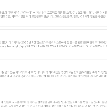
-s-Chat-Cafe-f4fa7bb8b64147cea10a34a2c8a01e6f💬 주의사항 현재 토이프로젝트로
큼 경력 인증이 필요하다는 점 참고 부탁드립니다.
] : 외부 API연동 및 방법 서칭능력이 있었으면 해요 [참여회비] 없음 [기타] 백엔드 2명, 기획자 1명은 이미 모집완료되었습니다. 크로스 플랫폼 및 안드, iOS 개발 팀원을 구인
니다 :)저희는 2025년 7월 앱스토어와 플레이스토어에 앱 출시를 완료했으며현재 약 300명의 유저를 보
ryhttps://apps.apple.com/kr/app/%EC%8A%B9%EC%9A%94%EC%9D%98-%EC
으로 구성되어 있으며, 모든 팀원은 현직자 입니다.현재 프론트엔드 개발자 한 분이 개인 사정으로 프
작성입니다.다만 일기 작성 기능만으로는 유저 확장과 수익 구조에 한계가 있다고 판단하여야구 팬들을 
반기에 오픈할 계획이며합류하게 되실 분은 유지보수 뿐만 아니라 새로운 서비스를 함께 만들어가게 됩니다
1~2달에 한 번 오프라인 미팅이 진행됩니다. 오프라인 미팅에서는 공동 작업, 중간 점검 등 팀원 간에 교류
니라, 팀원들과 함께 성장하며 꾸준히 진행하는 장기 프로젝트입니다.따라서 취업 등 외부 사정으로
 기술 스택• 현재 스펙 : ReactNative, Next.js, tailwind CSS, zustand• 우대사항 
짝) 맡고 있는 키다리아저씨 🦒 입니다.(아직 아저씨임을 부정하고는 있지만)​여러분들 혹시 "식단"
오프라인 회의 참석에 문제가 없으신 분• 현업자이신 경우, 작업 시간을 충분히 할애하실 수 있는 분• 
/체형관리 및 건강을 목적으로 하는 균형잡힌 식단에 대한 수요는 증가하지만 “무엇을 얼마나” 먹어야
거라 걱정되실 수 있겠지만,현재 계시는 팀원 분들 모두 따뜻하고 재밌는 분들이고 적응하시는 데에 문
스는 이에 대한 답이 됩니다.​“끼니자동구성” 기능을 탑재한 간편식 커머스 플랫폼을 통해1. 목표섭취량
0분 내로 가능하도록 함식단을 전혀 모르는 사람도 10분 안에 각 개인의 목적과 예산에 맞는 식단을 구성
와주실 사업기획자 💼(합류하시는 분의 역량에 따라 기술 스택을 바꾸거나기획/개발 부분 전면 수정할
을 세우고 이뤄내실 분함께 문제를 해결하고 피드백을 통해 팀원 모두가 성장하는데 관심이 있는 분​제가
젝트의 목표입니다!다만 저는 피보팅이 되더라도 무조건 창업을 할 것이라서이 아저씨랑 같이 계속 갈 수 있
. 한 끼에 섭취해야하는 목표섭취량 계산 or 사용자가 직접 목표섭취량 입력3. 목표섭취량에 부합하도록 
 들어가는 결과물을 넘어 수익을 낼 수 있는 서비스를 만들고 싶습니다. 많은 지원 부탁드립니다. 🙏 이런 분과 함께하고 싶어
스택을 바꾸거나기획/개발 부분 전면 수정할 용의도 있습니다!)​MVP 수준에서 기획은 완료된 상태고 
 끝까지 경험해보고 싶으신 분. 최소한의 기능을 갖춘 서비스를 단기간에 출시하고 싶으신 분. 꾸준하게
프론트는 화면 적용(?이라고 하는게 맞는지는 모르겠네요 ㅠㅠ)은 완료되었지만기능이 30%정도 붙지 않은 