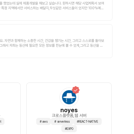
진출 했었는데 실제 제품개발을 해보고 싶습니다. 원하시면 해당 사업계획서 보여
별 ( 서류, 1차 면접, 2차 면접)로 제안하고 - 해당 기능 기획, 디자인 완
 특정 지역에서만 서비스하는 배달긱,두잇같은 서비스들이 있지만 100%예약
며🤟🏼. 프로젝트를 함께 진행할 수 있는 커뮤니티를 통해서 사용자들이 커넥터
는 현실입니다.이를 해결하면 많은 수요가 있을 것이고 광고/거래 수수료등 다양
우고 홍보할 마케터를 모집하게 되었습니다!3️⃣. 커넥터즈는 다음과 같은 백엔드
가 수익화까지 하실 분들을 모집합니다.현재 기획자인 저와 현업 풀스택 개발자
 이해MySQL, Redis, OpenSearch 사용 경험Spring Security, O
니다 2. 회의 진행/모임 방식 - 1주일에 한번 온라인 미팅예정이고 변동가능합니
제/검증 경험수집한 데이터를 API로 적재하는 데이터 파이프라인 경험Docker, Git
당https://open.kakao.com/o/ssBj7Hie오픈채팅으로 문의주세요~
 이해ArgoCD, Kustomize를 활용한 배포 설정 관리 경험Grafana/Promet
 원)의 크레딧을 받은 상태입니다. 그렇기에 자유롭게 AWS 인프라를 활용 가능하
됩니다. (Notion, Slack, Github 등을 협업. 소통 툴로 사용하고
니에요. 자연과 함께하는 소중한 시간, 건강을 챙기는 시간, 그리고 스스로를 돌아보
 됩니다.4️⃣. 커넥터즈와 함께할 마케팅 구성원을 찾고 있어요![ 마케팅 구성
그래서 저희는 등산에 필요한 모든 정보를 한눈에 볼 수 있게,그리고 등산을 좋
 Meta 광고 관리자 채널을 통한 마케팅을 진행하게 됩니다.GA 또는 Amp
다양한 등산 정보를 제공하는 앱을 만들고자 해요. 📱또한, 사용자들이 직접 경
게 됩니다.커넥터즈 인스타그램 콘텐츠를 디자이너와 함께 제작하고 PO와 함께 인
할 수 있게 되었으면 좋겠어요! 🚶‍♂️🚶‍♀️🗻등산을 시작하려는 초보자부터
 관련 캠페인을 진행하게 됩니다.[추가] 첫 버전을 바탕으로 커넥터즈가 첫 벤처투
요 ~!회의 진행/모임 방식회의는 주 1회 온라인 구글 행미팅으로 진행합니다! (
ifceo@naver.com (김한홍) 로 부탁합니다!지원과 많은 문의 부탁드립니
오픈 후 고도화 작업을 통해 수익화 모델을 찾아갈까 생각중에 있어요!( 해당 부분
출하기 위해 팀비가 생길 수 있습니다( 이부분도 회의를 통해 정해봐요!! )관련
실 수 있습니다!
noyes
폼
크로스플랫폼
,웹 서버
t
# aws
# serverless
#REACT-NATIVE
#EXPO