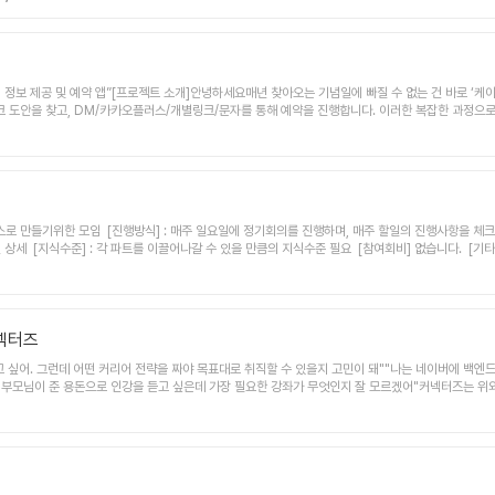
벨,가치 창출뿐만 아니라 수익화까지 충분히 가능할 것 이라는 확신이 생겼습니다.그래서 해당 문제를 
스타트업 특유의 빠른 호릅으로 소통하는 것과 빠른 실행력, 온전한 집중력을 발휘하기 어려웠죠.이
찾고자 합니다.📌 현재 모집 중인 포지션1⃣개발 팀원(우대 사항)주요 역할React 기반의 웹 프론
운 기술 도입 및 프론트엔드 구조 개선 제안필요 역량 및 경험Next.js 기반 프로젝트 경험Typesc
발 경험iOS/Android 앱 배포 경험AWS 서버 구축 경험프론트엔드 CI/CD 구축 경험관련 학과 재학
게 정보 제공 및 예약 앱”[프로젝트 소개]안녕하세요매년 찾아오는 기념일에 빠질 수 없는 건 바로 ‘케
이 기대하는 분빠르게 성장하고 싶은 환경을 찾고 계신 분주도적으로 일하면서도 팀워크를 중요하게 생
 도안을 찾고, DM/카카오플러스/개별링크/문자를 통해 예약을 진행합니다. 이러한 복잡한 과정으로
CSS, axios,현재 주라벨에서 사용 중인 개발 기술 스택 : TypeScript, Next.js 14, Java, JavaScrip
 기존의 산발적으로 흩어져있던 레터링 케이크 가게 정보를 앱 하나로 쉽게 접근할 수 있도록 하여 소
및 졸업자3⃣CMO / Growth Marketer (마케팅 총괄)(우대사항)관련 학과 재학 중인 대학생
 보다 만족할 수 있는 가게 정보를 제공하는 것을 목표로 합니다.[주요 기능]1차 배포:위치기반 가게
운영 경험이 있는🚀 주라벨은 지금 어디까지 왔나요?2024년 6월, 작은 프로젝트로 시작했지만 현재 7명의 팀원
명, 마케팅 1명, UI/UX 1명, BE3명현직자로 구성되어 있어 프로젝트 경험도 쌓고 포트폴리오도
창업 지원사업 선정우수 기업으로 선정, 정부 지원금 확보 (보도 자료 : https://magazine.hanky
갖고 프로젝트에 임해주실 분다른 사람들과 아이디어를 공유하는 것에 즐거움을 느끼는 분R&amp;R을
 지원 방법렛플 지원📩기타문의- 인스타그램 : hansool_of_korea💡 주라벨과 함께 성장해요!
게 돌리고 자기 포트폴리오를 알차게 구성하고 싶으신 분[모집인원]- 프론트엔드 (2명)* 사이드 프
소 지연될 수 있습니다.3. 진행방식매주 1회 구글미팅/줌을 통한 온라인 정기 회의 진행월 1회 오프라
브를 통해 디자인 완성물 공유깃허브를 통한 코드 통합, 프론트/백엔드 세부 작업 일정 관리📢📞 관심있
커넥터즈
고 싶어. 그런데 어떤 커리어 전략을 짜야 목표대로 취직할 수 있을지 고민이 돼""나는 네이버에 백엔
용과 부모님이 준 용돈으로 인강을 듣고 싶은데 가장 필요한 강좌가 무엇인지 잘 모르겠어"커넥터즈는 
무별-기업별 커리어 콘텐츠를 추천하는 기능을 만들었습니다. 로드맵을 통해 사용자들은👆🏼. 사용자
. 사용자가 원하는 직군. 채용공고를 선택하면 기업별 채용공고를 분석하여 커리어 로드맵을 제공해줍니
. 강좌 등의 커리어 콘텐츠들을 제공하여 취업을 조력합니다.커넥터즈는 사용자에 맞는 커리어 콘텐츠
이 제작되었고 첫 버전 개발이 완료되었습니다.( 2026년 7월 웹 버전 런칭)&gt; 커넥터즈 서비
트엔드 1명 )서비스 기획자(1명)PO(1명)으로 구성되어있습니다.Slack, Notion, Figma, Li
2회 비대면 회의로 진행됩니다.또한 커넥터즈는 인스타그램 채널도 운영하고 있어요 →https://www.