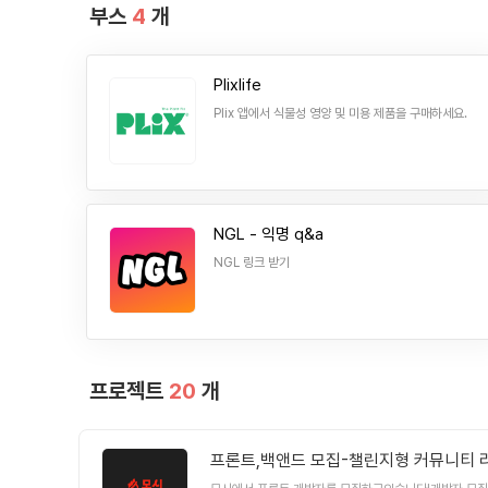
업,
부스
4
개
부
트
캠
Plixlife
프,
Plix 앱에서 식물성 영양 및 미용 제품을 구매하세요.
커
리
어,
진
NGL - 익명 q&a
로,
창
NGL 링크 받기
업,
스
타
트
프로젝트
20
개
업
검
색
프론트,백앤드 모집-챌린지형 커뮤니티