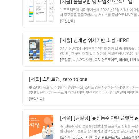
위한 금액)3. 그외 자유기재 지원해주시면 메일로 연락을
[서울]
물물교환 및 모임&프로젝트 앱
1. 프로젝트의 시작 동기현재 2023년12월 시작하여
서 중고물풀/물물교환/나눔 서비스를 중심으로 MVP 를
물교환 및 중고거래를 할수 있는 앱을 개발 진행중입니다.다음
[모집완료]
일 로그인 ) - 개발완료- 프로필관리 / 물품등록 / 
관리 (활동시 포인트사용)- 친구등록/친구관리/사용자신고
는 사람- 단기적으로는 소규모 인원을 모아 가까운 지역에
밋을 이용해 회의를 진행합니다.3. 그외현재는 디자인 역
[서울]
신개념 위치기반 소셜 HERE
락부탁드립니다.
24년 상반기에 사이드프로젝트를 통해 앱 출시하였습니다. 
갔는데, 그 곳에 대해 알고 싶은데, 적절한 정보 채널이 
젼 제시를 지향하는 새로운 위치기반 블록체인 wikipe
[모집중] UI/UX디자인 ,
IOS,
안드로이드,
마케터,
UI/
로 본 서비스에 대한 기획을 시작하게 되었습니다.집단 
인 기반의 부동산 보상 개념을 적용했으며, 최근 핫한 트랜
과 나누고자 하는 우리 주변 보통의 모든 사람들을 대상으로
[서울]
스타트업, zero to one
니다.여기, 그런 전에 없던 서비스를 함께 만들어갈 크
기획 1, 개발 1, 총 2명으로 구성되어 있습니다 프로젝트
● 스터디 목표 및 진행방식 안녕하세요, 스타트업을 사랑하는 메시입니다. 저는 멋진 팀원들과 고객들에게 사랑받는 제품을 만드는 일을 좋아해요. 저와 같이 세상을 흔들만한 제품을 만들어볼까요? 목표 : 제품을 초기 기획부터 구현까지 만드는 작업들을 진행해
다.우리동네 수다방 ‘동수다’ 렛플 프로젝트 링크 참고:h
봅니다. 문제 정의는 주로 제가 하겠지만, 멋진 아이디어가 있다면 같이 아이디에이션해봐도 좋아요!😆 진행방식 : weekly로 만나서 제품을 같이 만들고, 소셜 네트워킹도 진행합니다. 가설을 검증하는데, 2
8F%99%EC%88%98%EB%8B%A4?tab=mgm
횟수] : 장소는 강남/판교면 좋을 것 같아요. 주중에 한 번, 주말에 한 번 정도 보면 어떨까 합니다 :) [기간] : 3달 ● 참여 조건 [지식수준] : 가지신 스킬셋을 위한 기본 강의정도는 들으시고 오셨으면 좋겠어
한 인근 거주민을 우대드리고 있이며 향후 지표 추이에 
[모집완료]
회비] : 회비는 없고, 만날 때마다 제가 맛있는 커피 사드릴게요 :) 
리 쓰일 수 있는 그런 서비스를 함께 만들어 간다는 생각
[서울]
[팀빌딩] 🔥전통주 관련 플랫폼🔥
🔥[전통주 관련 플랫폼] 팀빌딩 및 프로젝트 팀원을 구합니
한 전통주의 정보를 찾아보려고 검색엔진을 열었지만,Nav
는 우리나라 전통주의 정보는 부족하고 분산되어있어 접근
[모집중] UI/UX디자인 ,
IOS,
웹프론트엔드,
크로스플랫