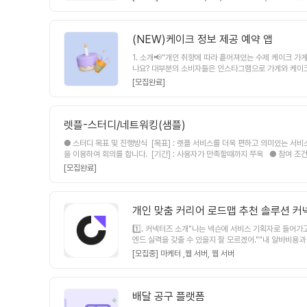
니다.작년 6월부터 작은 프로젝트 개념으로 시작한 주라
라벨은 사이드 프로젝트 형태로 진행되었습니다.그렇기에 
다.그래서, 온전히 주라벨에 집중하며 함께 성장할 팀원을 
사용자의 피드백을 바탕으로 한 기능 개선과 성능 최적화새로
(NEW)케이크 정보 제공 예약 앱
경험이 있다면 더 좋아요 (우대사항)React Native 개
1. 소개📢“개인 취향에 따라 흩어져있는 수제 케이크 가
분머신러닝 및 데이터 분석 관련 지식을 갖춘 분우리 팀
나요? 대부분의 소비자들은 인스타그램으로 가게와 케이크
스택프론트엔드: Next.js 14, TypeScript, Tailwind 
렇기에 저희는 2030 맞춤형 케이크 소비자층을 타겟팅,
자인 총괄)(우대사항)관련 학과 재학 중인 대학생/대학원생 
[모집완료]
선별할 수 있고, 다양한 가게 정보 제공으로 짧은 시간내
분Meta, Google Ads, TikTok Ads 등 광고 
크 커스텀2차배포:예약 기능[팀원 구성]현재 팀원 기획 2
명, UI/UX 디자인 1명2024년 중소벤처기업부 생애최초청년
션이 가능하신 분(이슈 발생 시, 즉시 공유!)책임감을 
2,000만원 달성현재 30개 양조장과 MOU 체결 완료🔥
렛플-스터디/네트워킹(샘플)
돌리며 시장 검증까지 함께하실 수 있는 분풀사이클을 빠르
학생도 지원 가능감사합니다.
이서 협의 하시면 됩니다.*팀원 구성으로 킥오프 일정이 다
● 스터디 목표 및 진행방식 [목표] : 렛플 서비스를 더욱 편하고 의미있는 서비스로 만들기위한 모임 [진행방식] : 매주 일요일에 정기회의를 진행하며, 매주 할일의 진행사항을 체크하고, 다음주 할일을 정합니다. [장소/횟수] : 오프라인/온라인 1회로 온라인 줌
업내역은 노션을 활용(*비개발직군과의 협업을 위함)구글드라이
을 이용하여 회의를 합니다. [기간] : 사용자가 만족할때까지 쭈욱 ● 참여 조건 상세 [지식수준] : 각 파트를 이끌어나갈 수 있을 만큼의 지식수준 필요 [참여회비] 없습니다. [기타] 렛플의 스터디/네트워킹을 체험할 수 있는 시범형 페이지로 별도의 인원을 받
O3Znf
고 있지 않습니다.
[모집완료]
개인 맞춤 커리어 로드맵 추천 솔루션 
1️⃣. 커넥터즈 소개"나는 넥슨에 서비스 기획자로 들어가
엔드 실력을 갖출 수 있을지 잘 모르겠어.""내 알바비
전에서는 IT 직무를 준비하는 취업준비생/주니어들에게 직
[모집중] 마케터 ,
웹 서버,
웹 서버
점을 보완할 수 있는 아티클. 강의를 추천받습니다.✌🏼
지 알려주고 해당 기업에 들어갈 수 있도록 맞춤 아티클
용자의 커리어 여정을 조력합니다.커넥터즈는 크게 아래와 같
로덕트 디자이너(1명)개발자(총 2명 : 백엔드 1명, 웹프론
배달 공구 플랫폼
울 교대역 도보 3분 거리에 있는 고정 회의실에서 진행)월 