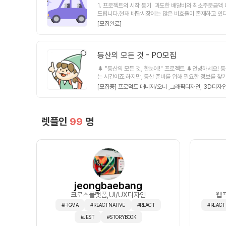
1. 프로젝트의 시작 동기 과도한 배달비와 최소주문금액
학습 관리 및 일정 관리를 하는 식의 기능을 넘어 직무별(연
드립니다.현재 배달시장에는 많은 비효율이 존재하고 있다
료✌🏼. 사용자보다 먼저 목표 기업. 직무에 합격한 취
제, 적은 음식점수 등 많은 단점들을 가지고 있습니다. 
즈 내에서 직접적으로 성장할 수 있도록 조력하는 솔루션을
[모집완료]
한 BM을 붙일 수 있을 거라고 생각합니다.배달음식을 
&amp; DevOps 개발자와 함께하고 싶어요![ 백엔드 &amp
1명 있습니다. 많은 지원 부탁드립니다.참고:uos-urb
Auth2, JWT 기반 인증/인가 이해Spring Batch 
다.- 온라인은 줌을, 프로젝트 관리는 노션, 소통은 슬랙으로
Hub Actions 기반 CI/CD 경험AWS ECR, Secr
등산의 모든 것 - PO모집
heus 등으로 로그와 메트릭을 보고 문제를 추적할 수 있
며 AWS 실무자들과의 회의를 요청하여 기술 지원을 받을 수
🌲 "등산의 모든 것, 한눈에!" 프로젝트 🌲안녕하세요
있어요!)학생일 경우 학교 수업 또는 강의를 병행하며 참여
는 시간이죠.하지만, 등산 준비를 위해 필요한 정보를 찾기
원 미션 ]마케팅 전략을 설계하고 커넥터즈를 브랜딩하는 
아하는 사람들끼리 소통할 수 있는 커뮤니티를 만들기 위해
[모집중] 프로덕트 매니저/오너 ,
그래픽디자인,
3D디자인
litude ( 현재 커넥터즈 팀은 1년 유료 플랜 앰플리
험을 공유하고 소통할 수 있는 공간도 만들 예정이에요.이 앱
스타그램을 운영하는 미션도 진행하게 됩니다. https://
경험 많은 등산인, 그리고 등산에 대한 정보를 찾고 싶거나
자를 받으면 지분과 급여를 받고 창업 멤버로 함께할 수 있
가끔씩 오프라인 미팅을 진행해도 좋을 것 같습니다~! )그
다! (주말, 심야 가능)
은 회의를 통해 정하려고 합니다! )앱을 통해 발생하는 모
렛플인
99
명
된 자세한 내용들은노션 ( https://blush-spectacle
jeongbaebang
크로스플랫폼
,UI/UX디자인
웹
#FIGMA
#REACTNATIVE
#REACT
#REACT
#JEST
#STORYBOOK