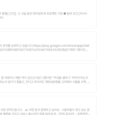
 시작하여 배포는 해두지만 추후 회의를 통해 출시 여부를 결정하려고 하는실력 성장 및 이직
합니다
유하고 있습니다.https://play.google.com/store/apps/det
%9D%BC%EA%B8%B0%EC%9E%A5/id6748244383팀은기획자 1명디자이
로젝트에서 중도 하차하게 되어프론트엔드 개발자 한 분을 새롭게 모집하고자 합
위한 종합 플랫폼으로 서비스 확장을 준비하고 있습니다.이에 따라 BM 구축을
!◼︎ 협업 방식[회의 및 모임]• 2주에 한 번 정기 회의가 온라인으로 진행되
하는 시간을 갖습니다.[소통]Slack, Discord[프로젝트 관리]Notion◼︎
 인해 중간에 참여가 어려워질 가능성이 있으시다면 참여가 어려우실 수 있습니
: ReactNative 경험자◼︎ 함께해요• 대학생, 취준생, 현직자 모두 참여 가능• 응원
을 할 의향이나 해본 적이 있으신가요?그렇다면 "무엇을 얼마나" 먹어야 하는지
잠수 등 소통 문제가 없이 팀원 간 빠른 피드백이 가능하신 분• 프로젝트에 진심을
 하는지 알기가 힘들고, 안다고 하더라도 영양성분량을 고려해서 식품을 선택, 구
제 없도록 차근차근 도와드릴 겁니다 😊같이 즐겁게 성장해요!
분석2. 고객의 선호와 예산을 고려한 끼니자동구성3. 해당 식단의 식품들 주문/
하고 주문할 수 있도록 도와줍니다.​​[이런 동료를 찾고 있어요]1. MVP를 같
 용의도 있습니다!)실제 런칭할 서비스를 통해 포트폴리오를 만들거나 같이 창업하
 아직 다른 개발능력은 부족해 ReactNative가 가능하시다면 더 환영입니
겠다 하신다면 환영입니다(그렇지만 제 의견도... 읍읍)​서비스 흐름1. 사용자가
자동으로 끼니 구성 or 사용자가 원하는 식품과 함께 끼니구성4. 주문 및 배송​
요. 사용자들이 겪고 있는 문
서버 역시 MVP단계에서 적용할 기능들에 대한 API는80%이상 나온 상태입니
 열정을 가지고 서비스 출시까지 함께 달리실 분. [모집 포지션] - 프론트엔드
상태입니다 🏃‍♀️(기존 redux 로 프론트에서만 관리하던 임시 데이터를 RTK