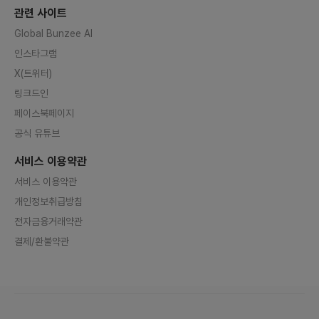
험Spring Security, OAuth2, J
관련 사이트
WT 기반 인증/인가 이해Spring B
atch 또는 배치성 작업 운영 경험P
Global Bunzee AI
ython 기반 크롤러 개발 및 운영 경
험Scrapy, HTML 파싱, 데이터 정
인스타그램
제/검증 경험수집한 데이터를 API로
적재하는 데이터 파이프라인 경험D
X(트위터)
ocker, GitHub Actions 기반 CI/
CD 경험AWS ECR, Secrets Ma
링크드인
nager 등 기본적인 AWS 운영 경
험Kubernetes 기반 배포/운영 경
페이스북페이지
험GitOps 기반 배포 흐름 이해Arg
oCD, Kustomize를 활용한 배포
공식 유튜브
설정 관리 경험Grafana/Prometh
eus 등으로 로그와 메트릭을 보고
서비스 이용약관
문제를 추적할 수 있는 역량[ 부가사
항]현재 AWS의 POC 지원사업 등
서비스 이용약관
을 바탕으로 약 5,000$ 이상 (한화
약 750만 원)의 크레딧을 받은 상
개인정보취급방침
태입니다. 그렇기에 자유롭게 AWS
인프라를 활용 가능하며 AWS 실무
전자금융거래약관
자들과의 회의를 요청하여 기술 지원
을 받을 수 있습니다.커넥터즈 프로
결제/환불약관
젝트는 전체 오프라인 회의를 월 2회
가지는 것을 원칙으로 하지만 재택
위주로 진행됩니다. (Notion, Slac
k, Github 등을 협업. 소통 툴로 사
용하고 있어요!)학생일 경우 학교 수
업 또는 강의를 병행하며 참여 가능
합니다.민간벤처투자 등을 받게 된