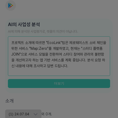
AI의 사업성 분석
AI에 의해 분석된 사업평가로, 렛플의 의견이 아닙니다.
프로젝트 소개에 따르면 "EcoLink"팀은 제로웨이스트 소비 체인을
위한 서비스 "Map:Zero"를 개발하였고, 현재는 "스터디 플랫폼
JOIN"으로 서비스 모델을 전환하여 스터디 참여와 관리의 불편함
을 개선하고자 하는 앱 기반 서비스를 계획 중입니다. 분석 요청 하
신 내용에 대해 조사하고 답변 드립니다.
1) 단기/중기/장기 관점에서 주요 소비자의 특성, 규모 및 니즈 분석
- 단기적 관점: 초기 타킷 오디언스는 주로 현직자, 취업준비생, 대
더보기
학생으로 구성될 가능성이 높습니다. 이들의 주요 니즈는 편리하게
스터디 그룹을 찾고, 관리하며 서로에 대한 신뢰성을 보증할 수 있
소개
는 플랫폼입니다.
- 중기적 관점: 소비자 규모는 서비스가 안정되고 입소문을 통해 점
차 확대될 것입니다. 다양한 연령대 및 전문 분야를 적극적으로 포
외
0
개
.
함하여, 더 다양한 사용자의 니즈에 맞는 맞춤형 기능을 요구할 것