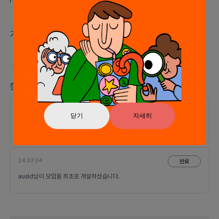
기술/언어 (최대 10개)
#
ReactNative
한줄 소식
24.07.08
완료
닫기
자세히
렛플인이 [크로스플랫폼]에 지원하셨습니다.
24.07.04
완료
ausld님이 모임을 최초로 개설하셨습니다.