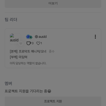
더보기
팀 리더
ausld
3
1
[본캐]
프로덕트 매니저/오너
중수
[부캐]
미입력
아직 담당하는 역할이 없습니다.
멤버
프로젝트
지원을 기다리는 중😁
프로젝트
지원