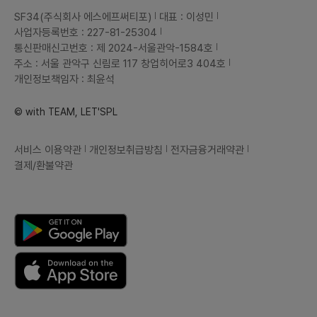
이후에는 상의 후 지분을 받고 함께
SF34(주식회사 에스에프써티포)
대표 : 이성민
팀원/직원으로 일할 수 있게 됩니다.
4️⃣. 커넥터즈와 함께할 마케팅 구성
사업자등록번호 : 227-81-25304
원을 찾고 있어요![ 마케팅 구성원 미
통신판매신고번호 : 제 2024-서울관악-1584호
션 ]마케팅 전략을 설계하고 커넥터
즈를 브랜딩하는 미션을 진행하게 됩
주소 : 서울 관악구 신림로 117 창업히어로3 404호
니다.인스타그램 등의 소셜미디어에
개인정보책임자 : 최윤석
올릴 마케팅 콘텐츠를 디자이너와 함
께 제작하고 Meta 광고 관리자 채
널을 통한 마케팅을 진행하게 됩니
© with TEAM, LET'SPL
다.GA 또는 Amplitude ( 현재 커
넥터즈 팀은 1년 유료 플랜 앰플리튜
드를 무료로 사용할 수 있는 크레딧
을 보유하고 있습니다.) 를 통해서 사
서비스 이용약관
개인정보취급방침
전자금융거래약관
용자 퍼널을 설계하고 관리하게 됩니
결제/환불약관
다.커넥터즈 인스타그램 콘텐츠를 디
자이너와 함께 제작하고 PO와 함께
인스타그램을 운영하는 미션도 진행
하게 됩니다. https://www.instag
ram.com/CONNECTING.ROA
D[ 부가사항]구성원들과 함께 초기
사용자 확보 관련 캠페인을 진행하게
됩니다.[추가] 첫 버전을 바탕으로
커넥터즈가 첫 벤처투자를 받으면 지
분과 급여를 받고 창업 멤버로 함께
할 수 있습니다.☕. 커넥터즈 합류 및
기타 문의📱지원은 렛플을 통해서
해주시고📨문의는 렛플 메세지 또는
asifceo@naver.com (김한홍)
로 부탁합니다!지원과 많은 문의 부