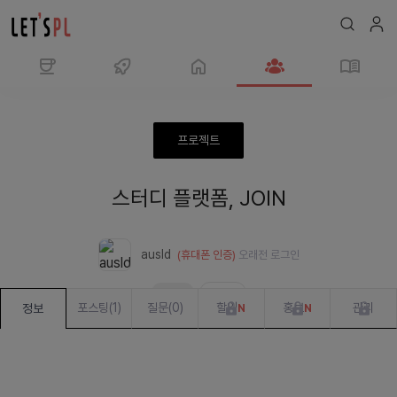
모
임
스
프로젝트
터
디
스터디 플랫폼, JOIN
플
랫
폼,
ausld
(휴대폰 인증)
오래전
로그인
JOIN
모집중
준비 중
포스팅
(
1
)
질문
(
0
)
할일
홍보
관리
정보
N
N