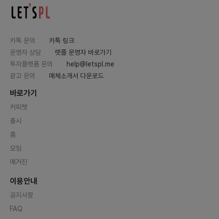
다.또한 커넥터즈는 인스타그램 채널
도 운영하고 있어요 →https://ww
w.instagram.com/CONNECT
ING.ROAD앞으로 커넥터즈는👆🏼.
단순한 학습 관리 및 일정 관리를 하
는 식의 기능을 넘어 직무별(연차별)
카톡 문의
카톡 링크
로드맵(개인별 커리어 가이드라인)
운영자 상담
렛플 운영자 바로가기
을 제공하여 특정 직무. 기업에 합격
할 수 있는 가이드라인을 과정별 ( 서
투자플랫폼 문의
help@letspl.me
류, 1차 면접, 2차 면접)로 제안하고
- 해당 기능 기획, 디자인 완료✌🏼.
광고 문의
매체소개서 다운로드
사용자보다 먼저 목표 기업. 직무에
합격한 취업 선배들의 이력서, 자기
바로가기
소개서, 합격 후기를 제공하여 사용
자의 채용 여정을 조력하는 솔루션을
커피챗
제공하며🤟🏼. 프로젝트를 함께 진
행할 수 있는 커뮤니티를 통해서 사
출시
용자들이 커넥터즈 내에서 직접적으
로 성장할 수 있도록 조력하는 솔루
홈
션을 만들 계획입니다.위 기능들을
모임
함께 개발. 제작. 운영할 백엔드 개발
엔지니어와 함께 커넥터즈를 키우고
매거진
홍보할 마케터를 모집하게 되었습니
다!3️⃣. 커넥터즈는 다음과 같은 백엔
드 &amp; DevOps 개발자와 함께
이용안내
하고 싶어요![ 백엔드 &amp; Dev
Ops 구성원 미션 ]Java / Spring
공지사항
Boot 기반 백엔드 개발 및 운영Gra
dle 멀티모듈 프로젝트 이해MySQ
FAQ
L, Redis, OpenSearch 사용 경