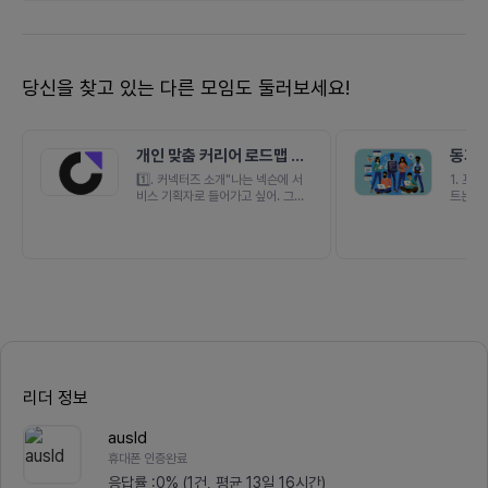
당신을 찾고 있는 다른 모임도 둘러보세요!
개인 맞춤 커리어 로드맵 추
동기부
천 솔루션 커넥터즈
사이
1️⃣. 커넥터즈 소개"나는 넥슨에 서
1. 프
비스 기획자로 들어가고 싶어. 그런
트는 프
데 어떤 커리어 전략을 짜야 목표대
험을 쌓
로 취직할 수 있을지 고민이 돼""나
적인 웹
는 네이버에 백엔드 개발자로 들어가
표로 합
고 싶어. 하지만 어떻게 해야 목표한
가 아니
기업에 취업할 정도의 백엔드 실력을
수 있는
갖출 수 있을지 잘 모르겠어.""내 알
들며,데
바비용과 부모님이 준 용돈으로 인강
형 디자
을 듣고 싶은데 가장 필요한 강좌가
술을 적
무엇인지 잘 모르겠어"커넥터즈는
젝트는 
위와 같은 취업준비생/주니어들의
기부여가
고민들을 해결하기 위해 시작되었습
작하여팀
니다.첫 버전에서는 IT 직무를 준비
기능을 
리더 정보
하는 취업준비생/주니어들에게 직무
이기 위
별-기업별 커리어 콘텐츠를 추천하
다.팀원
ausld
는 기능을 만들었습니다. 로드맵을
를 완성
통해 사용자들은👆🏼. 사용자만의 직
능력을 
휴대폰 인증완료
무별 역량 약점과 직무 역량 강점을
을 쌓아
응답률 :
0% (1건, 평균 13일 16시간)