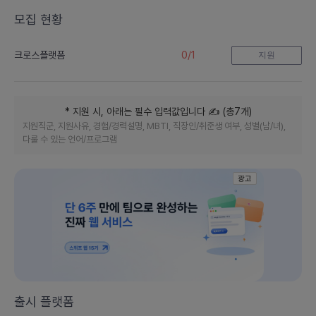
모집 현황
0
/
1
크로스플랫폼
지원
* 지원 시, 아래는 필수 입력값입니다
✍️ (
총
7
개
)
지원직군, 지원사유, 경험/경력설명, MBTI, 직장인/취준생 여부, 성별(남/녀),
다룰 수 있는 언어/프로그램
광고
출시 플랫폼