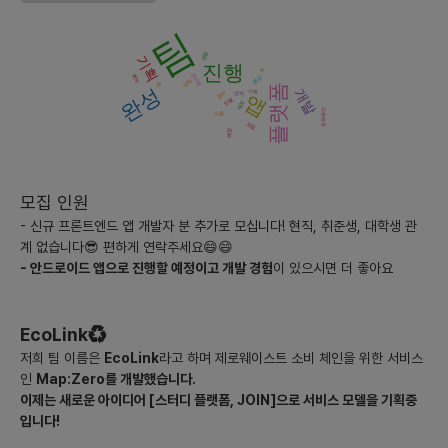
입니다.
팀
- 장기적 관점: 장기적으로는 전문화된 커뮤니티 구축, 스터디 결과
경험
기획
물의 공유 및 배포 등 연관된 추가 서비스에 대한 수요가 증가할 것
진행
후
공모전
회의
중요
상태
입니다. 또한, 직업적 개발 및 평생학습 니즈를 충족시키는 방향으
웹
플랫폼
완성
개발
기능
관리
앱
연락
모델
배포
로 서비스가 발전하여야 합니다.
오프라인
다음
모임
예정
2) 현재 시장성과 향후 3년간 시장 추세 및 예상 경쟁업체에 대한
설명
- 현재 시장성: 온라인 스터디 및 학습 플랫폼 시장은 코로나19 이
모집 인원
후 급성장하고 있습니다. 다양한 교육 기술이 접목되면서 서비스의
- 신규 프론트엔드 앱 개발자 분 추가로 모십니다! 현직, 취준생, 대학생 관
질이 향상되고 있습니다.
계 없습니다😎 편하게 연락주세요😄😄
- 향후 시장 추세: 원격 교육 및 자기주도 학습에 대한 수요는 계속
- 안드로이드 앱으로 진행할 예정이고 개발 경험
이 있으시면 더 좋아요
증가할 것으로 예상되며, 이는 플랫폼에 대한 관심과 투자를 더욱
촉진할 것입니다. 또한, AI 기술을 활용한 개인 맞춤형 학습이 주류
가 될 것입니다.
EcoLink♻
- 예상 경쟁업체: 이미 시장에는 스터디파이, 카페24 등 다양한 스
저희 팀 이름은
EcoLink
라고 하며 제로웨이스트 소비 체인을 위한 서비스
터디 매칭 서비스가 있으며, 이들과의 차별점을 확보하는 것이 중요
인
Map:Zero를 개발했습니다.
합니다.
이제는 새로운 아이디어 [스터디 플랫폼, JOIN]으로 서비스 모델을 기획중
입니다!
3) 시장에서 경쟁력을 가지기 위한 차별화 기능이나 전략