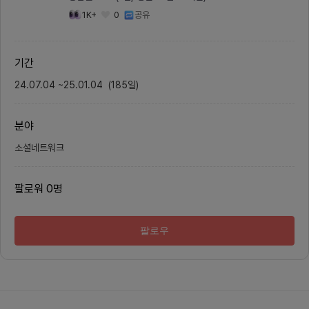
파악하게 됩니다. 또한 직무 역량 약
되고자 
점을 보완할 수 있는 아티클. 강의를
프로젝
1K+
0
공유
추천받습니다.✌🏼. 사용자가 원하는
하고, 
직군. 채용공고를 선택하면 기업별
부여를 
채용공고를 분석하여 커리어 로드맵
서비스입
을 제공해줍니다. 해당 기업에 들어
자기계발
기간
가려면 어떤 역량을 내 역량에 대비
성을 높
해서 얼마나 키워야하는지 알려주고
공유를 
24.07.04
~
25.01.04
해당 기업에 들어갈 수 있도록 맞춤
(
185
일
)
의 진행
아티클. 강좌 등의 커리어 콘텐츠들
는 필요
을 제공하여 취업을 조력합니다.커넥
정입니다
터즈는 사용자에 맞는 커리어 콘텐츠
용, 오
분야
제안부터 목표 기업 합격 가이드라인
정 후 
제공까지 개인화된 정보를 제공함으
역할- 
로서 사용자의 커리어 여정을 조력합
취준생입
소셜네트워크
니다.커넥터즈는 크게 아래와 같이
드 2명
제작되었고 첫 버전 개발이 완료되었
이너의
습니다.( 2026년 7월 웹 버전 런
합니다.
팔로워
0
명
칭)&gt; 커넥터즈 서비스 이미지 모
업을 준
음2️⃣. 커넥터즈는 다음과 같이 진행
싶은 사
되고 있어요!현재 커넥터즈는프로덕
환경을 
트 디자이너(1명)개발자(총 2명 : 백
력보다는
엔드 1명, 웹프론트엔드 1명 )서비스
한 열린
팔로우
기획자(1명)PO(1명)으로 구성되어
니다.
있습니다.Slack, Notion, Figma,
Linear로 소통하고 있고평일 저녁
시간에 회의를 하고 있어요.월 2회
대면 회의(주로 서울 교대역 도보 3
분 거리에 있는 고정 회의실에서 진
행)월 2회 비대면 회의로 진행됩니