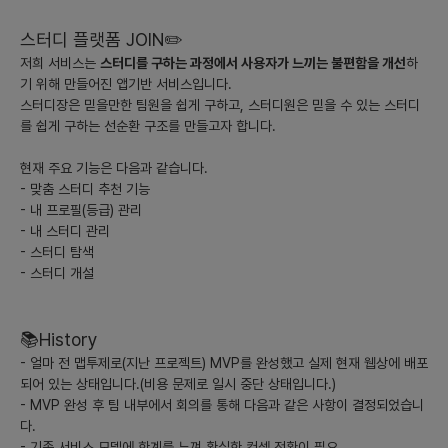
- 맞춤형 알고리즘을 통한 개인화된 스터디 매칭
- 사용자 평가 및 리뷰 시스템을 도입하여 신뢰성 있는 스터디 환경
스터디 플랫폼 JOIN✏️
조성
저희 서비스는
스터디를 구하는 과정에서 사용자가 느끼는 불편함을 개선
하
- 유연한 스터디 관리 및 다채로운 협업 도구 제공
기 위해 만들어진 앱기반 서비스입니다.
스터디장은 믿을만한 팀원을 쉽게 구하고, 스터디원은 믿을 수 있는 스터디
4) 출시 플랫폼 우선순위 및 이유
를 쉽게 구하는 선순환 구조를 만들고자 합니다.
- 안드로이드 앱: 모집 공고에 따르면 안드로이드 앱으로 진행할 예
정이므로, 초기에는 안드로이드 앱 출시에 초점을 맞출 것입니다.
현재 주요 기능은 다음과 같습니다.
이는 국내에 안드로이드 사용자가 많다는 점을 고려한 전략입니다.
- 맞춤 스터디 추천 기능
- 내 프로필(등급) 관리
5) 초기 시장 진입 전략
- 내 스터디 관리
- 대학교 및 교육 기관과의 제휴를 통한 마케팅
- 스터디 탐색
- 스터디 개설
- 소셜 미디어 및 온라인 커뮤니티 마케팅을 활용한 브랜드 인지도
향상
- 사용자에게 제공될 수 있는 프리미엄 기능이나 제한적 무료 사용
📚History
기간 제공을 통한 초기 사용자 유치
- 얼마 전 맵투제로(지난 프로젝트) MVP를 완성했고 실제 현재 웹상에 배포
6) 시장 확대 전략
되어 있는 상태입니다.(비용 문제로 일시 중단 상태입니다.)
- 지역 또는 학문적 전문 분야별 서브 커뮤니티 구축
- MVP 완성 후 팀 내부에서 회의를 통해 다음과 같은 사항이 결정되었습니
다.
- 사용자 피드백을 반영한 지속적인 서비스 업데이트 및 개선
- 기존 서비스 모델에 한계를 느껴 확실한 컨셉 전환이 필요
- 파트너십 및 협업을 통한 콘텐츠 확대와 가치 제안 강화