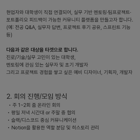
- **향후 3년간 추세:** 교육 분야의 디지털 전환과 함께, 보다 많
은 대학과 직업 교육 프로그램들이 이런 플랫폼에 의존할 가능성이
현업자와 대학생이 직접 연결되어, 실무 기반 멘토링·팀프로젝트·
큽니다. 원격 실무 교육과 소통이 점점 더 일반화될 것입니다.
포트폴리오 피드백이 가능한 커뮤니티 플랫폼을 만들고자 합니다.
(예: 전공 Q&A, 실무자 답변, 프로젝트 후기 공유, 스프린트 기능
- **예상 경쟁업체:** 비슷한 서비스를 제공하는 LinkedIn, 코딩
등)
부트캠프, 협업 툴 제공업체 등이 될 수 있습니다. 이들은 이미 강력
한 네트워크와 인프라를 가지고 있습니다.
다음과 같은 대상을 타겟으로 합니다.
3) **시장에서 경쟁력을 가지기위한 차별화 기능이나 전략:**
진로/기술/실무 고민이 있는 대학생,
멘토링에 관심 있는 실무자 및 초기 개발자
- **맞춤형 실무자 매칭 시스템:** 높은 정도의 개인화된 학습 경험
그리고 프로젝트 경험을 쌓고 싶은 예비 디자이너, 기획자, 개발자
을 제공하여 사용자의 목표에 가장 잘 맞는 실무자와 연결해 줍니
다.
2. 회의 진행/모임 방식
- **실시간 프로젝트 협업 기능:** 대학생과 실무자가 함께 프로젝
트를 진행할 수 있도록 하여 경험의 질을 높이는 기능을 개발합니
• 주 1~2회 줌 온라인 회의
다.
• 평일 저녁 시간대 or 주말 중 협의
• 슬랙/디스코드 중심 커뮤니케이션
- **전문 분야별 포트폴리오 피드백 루프:** 학생들이 실무에 직접
• Notion을 활용한 역할 분담 및 히스토리 관리
적으로 활용할 수 있는 피드백을 받을 수 있게 함으로써 실질적인
성장을 지원합니다.