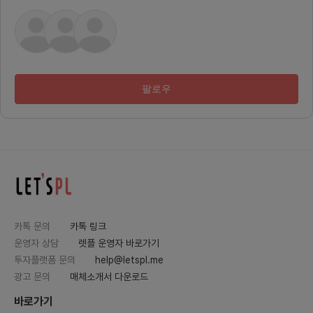
트 디자
엔드 1
기획자(
있습니다.
Line
시간에 
대면 회
분 거리
팔로우
행)월 
다.또한
도 운영
w.ins
ING.
단순한 
는 식의
로드맵(
을 제공
할 수 
류, 1
- 해당 
사용자보
카톡 문의
카톡 링크
합격한 
소개서,
운영자 상담
렛플 운영자 바로가기
자의 채
투자플랫폼 문의
help@letspl.me
제공하며
행할 수
광고 문의
매체소개서 다운로드
용자들
로 성장
바로가기
션을 만