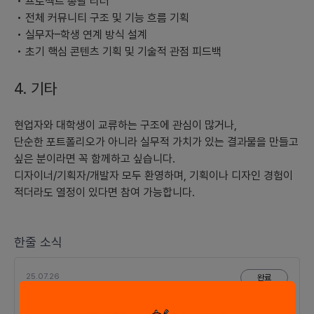
• 프로젝트 총괄 리더
- **무료 체험 및 학생 할인 프로그램:** 초기에 학생들에게 무료
• 전체 커뮤니티 구조 및 기능 흐름 기획
또는 할인된 가격으로 서비스를 제공하여 플랫폼 사용을 촉진합니
• 실무자–학생 연계 방식 설계
다.
• 초기 핵심 콘텐츠 기획 및 기술적 관점 피드백
6) **시장 확대를 위한 전략:**
4. 기타
- **특정 분야 집중화 및 확대:** 특정 분야의 실무자와의 연결을
강화하여 전문 분야 커뮤니티 형성을 촉진합니다.
현업자와 대학생이 교류하는 구조에 관심이 많거나,
단순한 포트폴리오가 아니라 실무적 가치가 있는 결과물을 만들고
- **글로벌 진출 계획:** 언어 지원과 다문화 커뮤니티 관리 시스템
싶은 분이라면 꼭 함께하고 싶습니다.
을 개발하여 다양한 국가로 서비스를 확장합니다.
디자이너/기획자/개발자 모두 환영하며, 기획이나 디자인 경험이
적더라도 열정이 있다면 참여 가능합니다.
- **데이터 기반 피드백 및 개선:** 사용자와 멘토의 데이터를 분석
하여 맞춤형 학습 경험을 지속적으로 개선합니다. 이를 통해 더 많
은 사용자 유입을 유도합니다.
한줄 소식
25.07.26
완료
모임에서 특정멤버가 방출되었습니다.