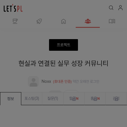
모
임
현
프로젝트
실
과
현실과 연결된 실무 성장 커뮤니티
연
결
된
Noxx
(휴대폰 인증)
약간 오래전
로그인
실
무
모집중
진행 중
성
포스팅
(
3
)
질문
(
1
)
할일
홍보
관리
정보
N
N
장
커
뮤
니