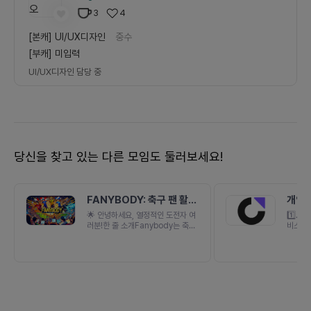
3
4
[본캐]
UI/UX디자인
중수
[부캐]
미입력
UI/UX디자인
담당 중
당신을 찾고 있는 다른 모임도 둘러보세요!
FANYBODY: 축구 팬 활동
개인 
기록하는 팬덤 플랫폼
천 솔
🌟 안녕하세요, 열정적인 도전자 여
1️⃣.
러분!한 줄 소개Fanybody는 축구
비스 기
팬의 시즌 감정과 예측을 "기록"으로
데 어떤
남기는 웹 플랫폼입니다. 첫 모듈 이
로 취직
적시장 빙고가 2026년 7월 12일
는 네이
공개 런칭해 라이브 중입니다 (fany
고 싶어
body.com — 설치 없이 링크로
기업에 
바로).무엇이 다른가앱 설치·가입 없
갖출 수
이 링크 하나로 플레이하고, 내 빙고
바비용과
카드가 곧 공유 콘텐츠가 되는 구조
을 듣고