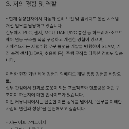
3. 저의 경험 및 역할
4) **출시 플랫폼의 우선순위와 이유:**
- 현재 삼성전자에서 자동화 설비 보전 및 임베디드 통신 시스템
- **모바일 앱:** 접근성과 사용 편의성을 제공하며, 대학생과 실무
개선 업무를 담당하고 있습니다.
자가 언제 어디서든 사용할 수 있도록 합니다. 모바일 앱이 가지고
실무에서 PLC, 센서, MCU, UART/I2C 통신 등 하드웨어-소프트
있는 높은 참여율과 사용 빈도는 초기 사용자를 끌어들이는 중요한
웨어 연동 구조를 직접 구성하고 개선한 경험이 있으며,
요인입니다.
자체적으로는 자율주행 로봇 플랫폼 개발을 병행하며 SLAM, 거
리 측정 센서(LiDAR, 초음파 등), 주행 로직을 다뤄본 경험도 있습
- **PC 웹:** 커뮤니티적인 요소와 학습 자료를 장시간 소비하는
니다.
데 적합한 플랫폼으로 콘텐츠를 이해하고 활용하는 데 유리합니다.
적절한 디자인과 대화형 기능이 필요합니다.
이러한 현장 기반 제어 경험과 임베디드 개발 응용 경험을 바탕으
5) **초기 시장 진입전략:**
로,
실무 관점에서 진짜로 도움이 되는 프로젝트와 멘토링은 어떤 구
- **파트너십 구축 및 대학과의 제휴:** 대학 학생을 직접 대상으로
조여야 하는지에 대한 인사이트가 있습니다.
삼으며 대학과의 협력을 통해 손쉽게 사용자 기반을 확보할 수 있습
이번 커뮤니티에서는 단순한 이론 공유를 넘어서, “실무를 이해한
니다.
사람의 연결과 성장”을 실현해보고 싶습니다.
- **커뮤니티 초기 인플루언서 전략:** 현업자들과의 협업을 통해
- 저는 이프로젝트에서
초기 인플루언서를 확보하여 사용자 참여를 유도합니다.