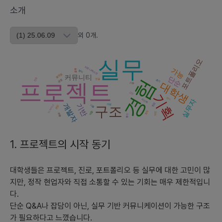
소개
- **중기:** 멘토링에 관심이 있는 실무자들이 추가될 수 있습니다.
사용자 규모는 점차 증가하며, 대학생뿐 아니라 초기 커리어 단계에
외
0
개
.
있는 다양한 분야의 실무자들이 포함될 것입니다. 이 그룹은 지식
공유와 네트워크 확장을 통해 다양한 직업 기회를 모색하는데 관심
실무
포트폴리오
이 있습니다.
커뮤니케이션
가능
공유
방식
플랫폼
커뮤니티
단순
경험
진로
연결
관점
초기
프로젝트
대학생
- **장기:** 교육 기관, 직업 준비 프로그램을 포함한 다양한 조직
기능
고민
들이 이 플랫폼을 활용해 학생들의 실무 경험을 강화하려는 움직임
기획
센서
실무자
피드백
현업
개발자
기반
을 보일 가능성이 있습니다. 시장 규모가 커지면서 플랫폼의 기능도
개발
기술
디자이너
구조
관심
회의
역할
개선
주행
보다 복잡하고 다양해질 필요가 있습니다.
통신
2) **현재 시장성과 향후 3년간 시장 추세와 그 이유, 그리고 예상
1. 프로젝트의 시작 동기
경쟁업체와 서비스:**
대학생들은 프로젝트, 진로, 포트폴리오 등 실무에 대한 고민이 많
- **현재 시장성:** 실무 기반 커뮤니케이션 플랫폼은 아직 초기 단
지만, 정작 현업자와 직접 소통할 수 있는 기회는 매우 제한적입니
계이며, 대학생들의 실무 경험 및 현업자와의 연결의 필요성은 높아
지고 있습니다. 현재 경쟁 플랫폼이 제한적이고 세분화되어 있지 않
다.
기 때문에 새로운 시장 진입 기회가 존재합니다.
단순 Q&A나 잡담이 아닌, 실무 기반 커뮤니케이션이 가능한 구조
가 필요하다고 느꼈습니다.