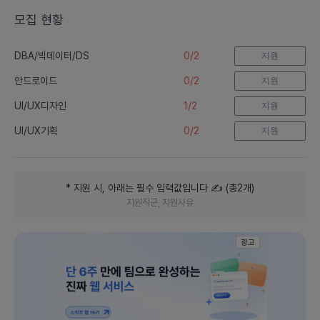
티
모집 현황
0
/
2
DBA/빅데이터/DS
지원
0
/
2
안드로이드
지원
1
/
2
UI/UX디자인
지원
0
/
2
UI/UX기획
지원
* 지원 시, 아래는 필수 입력값입니다
✍️ (
총
2
개
)
지원직군, 지원사유
광고