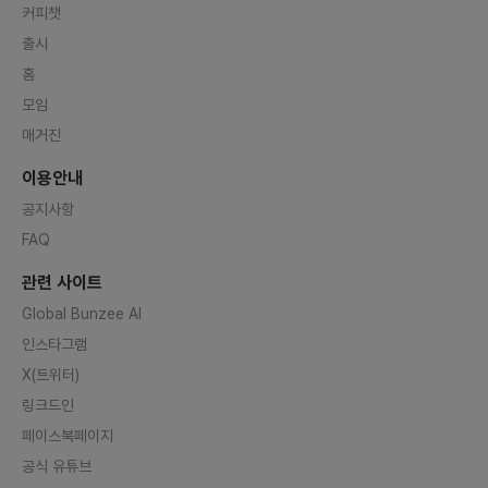
함께 개
커피챗
엔지니
홍보할
출시
다!3️
드 &a
홈
하고 싶
Ops 구
모임
Boot
dle 
매거진
L, Re
험Sprin
이용안내
WT 기
atch
공지사항
ytho
험Scra
FAQ
제/검증
적재하
ocker,
관련 사이트
CD 경험
nage
Global Bunzee AI
험Kub
인스타그램
험Git
oCD,
X(트위터)
설정 관
eus 
링크드인
문제를 
항]현재
페이스북페이지
을 바탕
약 75
공식 유튜브
태입니다