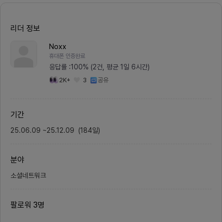
입니다. EPL 중심 9개 구단 팬덤을
무엇인
지원하고, 여름 이적시장이 끝나면
위와 
시즌 전체를 다루는 다음 모듈(시즌
고민들
리더 정보
예측 "핫테이크 영수증")이 8월 개
니다.첫
막 전 오픈 목표로 개발 중입니다.모
하는 
집: SNS 그로스 파트너 1명- Thre
별-기업
Noxx
ads 상시 운영: 축구 계정들과 반응·
는 기능
휴대폰 인증완료
소통하며 도달 키우기 (핵심!)- 축구
통해 사
팬 커뮤니티 활동 및 사용자 확보- S
무별 역
응답률 :
100% (2건, 평균 1일 6시간)
NS 채널 운영 전반 (SNS 콘텐츠 제
파악하게
2K+
3
공유
작자 우대!)- 역량·의지에 따라 콘텐
점을 보
츠 전략 → 제작 → 게시까지 주도
추천받습
확장 환영이런 분이면 더 좋아요: 본
직군. 
인이 축구 팬 / Threads·X 문화와
채용공
알고리즘 감각 / 팬덤의 언어로 "같
을 제공
기간
이 노는" 소통이 되는 분진행 방식:
가려면 
사이드 프로젝트 · 풀 원격 · 시간 유
해서 
25.06.09
~
25.12.09
(
184
일
)
연(SNS 특성 상 정해진 시간보다 틈
해당 기
날때마다 꾸준함 중요) · 콘텐츠 소재
아티클.
는 팀이 매일 공급합니다(지원자분
을 제공
은 소통에 집중 - 콘텐츠 생산 가능
터즈는 
분야
자 우대)지원: 간단한 자기소개 + 응
제안부터
원 구단 + (있다면) 운영해본 SNS
제공까
소셜네트워크
링크 (지원 사유에 입력해주세요!)
로서 사
니다.커
제작되었
습니다.
팔로워
3
명
칭)&g
음2️⃣
되고 