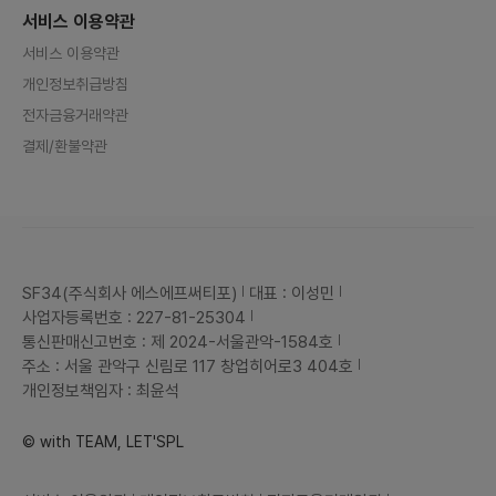
인프라를
서비스 이용약관
자들과의
을 받을
서비스 이용약관
젝트는 
가지는 
개인정보취급방침
위주로 진
k, Gi
전자금융거래약관
용하고 
업 또는
결제/환불약관
합니다.
이후에는
팀원/직
4️⃣.
원을 찾
션 ]마
즈를 브
니다.
올릴 마
SF34(주식회사 에스에프써티포)
대표 : 이성민
께 제작
사업자등록번호 : 227-81-25304
널을 통
다.GA 
통신판매신고번호 : 제 2024-서울관악-1584호
넥터즈 
주소 : 서울 관악구 신림로 117 창업히어로3 404호
드를 무
을 보유
개인정보책임자 : 최윤석
용자 퍼
다.커넥
자이너와
© with TEAM, LET'SPL
인스타
하게 됩니
ram.